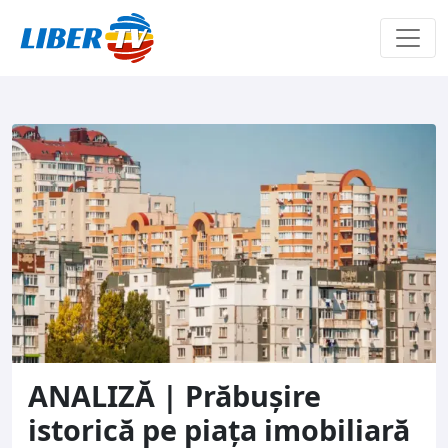
Sari la conținut
ANALIZĂ | Prăbușire
istorică pe piața imobiliară