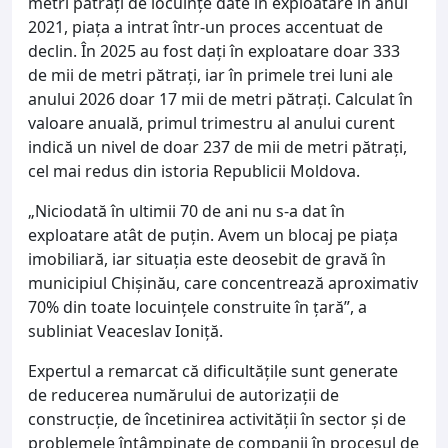
metri pătrați de locuințe date în exploatare în anul
2021, piața a intrat într-un proces accentuat de
declin. În 2025 au fost dați în exploatare doar 333
de mii de metri pătrați, iar în primele trei luni ale
anului 2026 doar 17 mii de metri pătrați. Calculat în
valoare anuală, primul trimestru al anului curent
indică un nivel de doar 237 de mii de metri pătrați,
cel mai redus din istoria Republicii Moldova.
„Niciodată în ultimii 70 de ani nu s-a dat în
exploatare atât de puțin. Avem un blocaj pe piața
imobiliară, iar situația este deosebit de gravă în
municipiul Chișinău, care concentrează aproximativ
70% din toate locuințele construite în țară”, a
subliniat Veaceslav Ioniță.
Expertul a remarcat că dificultățile sunt generate
de reducerea numărului de autorizații de
construcție, de încetinirea activității în sector și de
problemele întâmpinate de companii în procesul de