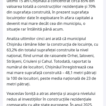
ultimii 15 ani Chișinăul a concentrat circa 85% din
valoarea totală a construcțiilor rezidențiale și 70%
din suprafața construită, în prezent suprafața
locuințelor date în exploatare în afara capitalei a
devenit mai mare decât cea din municipiu, o
situație rar întâlnită până acum.
Analiza ultimilor cinci ani arată că municipiul
Chișinău rămâne lider la construcția de locuințe, cu
63,2% din totalul suprafeței construite la nivel
național, fiind urmat de raioanele Orhei, Ialoveni,
Strășeni, Criuleni și Cahul. Totodată, raportat la
numărul de locuitori, Chișinăul înregistrează cea
mai mare suprafață construită – 48,1 metri pătrați
la 100 de locuitori, peste media națională de 23 de
metri pătrați.
Veaceslav Ioniță a atras atenția și asupra nivelului
redus al investițiilor în construcțiile rezidențiale
comparativ cu alte state europene. În anul 2025,