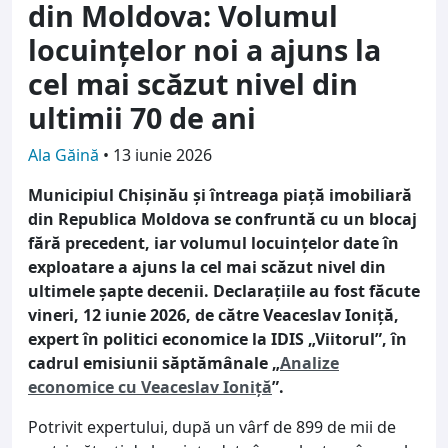
din Moldova: Volumul
locuințelor noi a ajuns la
cel mai scăzut nivel din
ultimii 70 de ani
Ala Găină
•
13 iunie 2026
Municipiul Chișinău și întreaga piață imobiliară
din Republica Moldova se confruntă cu un blocaj
fără precedent, iar volumul locuințelor date în
exploatare a ajuns la cel mai scăzut nivel din
ultimele șapte decenii. Declarațiile au fost făcute
vineri, 12 iunie 2026, de către Veaceslav Ioniță,
expert în politici economice la IDIS „Viitorul”, în
cadrul emisiunii săptămânale „
Analize
economice cu Veaceslav Ioniță
”.
Potrivit expertului, după un vârf de 899 de mii de