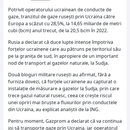
Potrivit operatorului ucrainean de conducte de
gaze, tranzitul de gaze ruseşti prin Ucraina către
Europa a scăzut cu 28,5%, la 14,65 miliarde de metri
cubi (bcm) anul trecut, de la 20,5 bcm în 2022.
Rusia a declarat că duce lupte intense împotriva
forțelor ucrainene care au pătruns pe teritoriul său
pe la graniţa de sud, în apropiere de un important
nod de transport al gazelor naturale, la Sudja.
Două bloguri militare ruseşti au afirmat, fără a
furniza dovezi, că forţele ucrainene au capturat o
instalaţie de măsurare a gazelor la Sudja, prin care
trece gazul natural rusesc, ceea ce creşte riscul
unei opriri mai bruşte a fluxurilor prin conductele
din Ucraina, au explicat analiştii de la ING.
Pentru moment, Gazprom a declarat că va continua
joi să transporte gaze prin Ucraina, iar operatorul