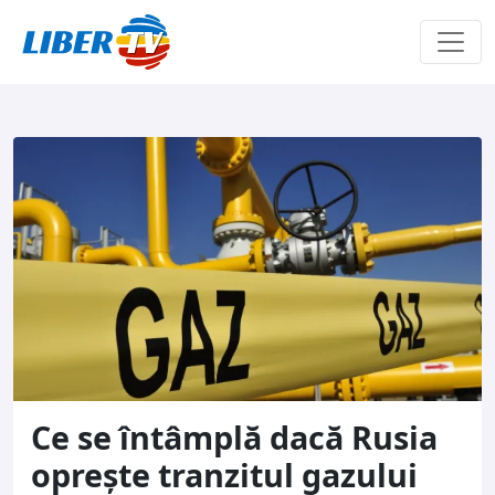
Sari la conținut
Ce se întâmplă dacă Rusia
oprește tranzitul gazului