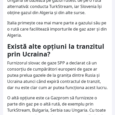
Ungaria se bazează pe gazul rusesc de pe o rută
alternativă: conducta TurkStream, iar Slovenia îşi
obţine gazul din Algeria şi din alte surse.
Italia primeşte cea mai mare parte a gazului său pe
o rută care facilitează importurile de gaz azer şi din
Algeria.
Există alte opțiuni la tranzitul
prin Ucraina?
Furnizorul slovac de gaze SPP a declarat că un
consorţiu de cumpărători europeni de gaze ar
putea prelua gazele de la graniţa dintre Rusia şi
Ucraina atunci când expiră contractul de tranzit,
dar nu este clar cum ar putea funcţiona acest lucru.
O altă opţiune este ca Gazprom să furnizeze o
parte din gaz pe o altă rută, de exemplu prin
TurkStream, Bulgaria, Serbia sau Ungaria. Cu toate