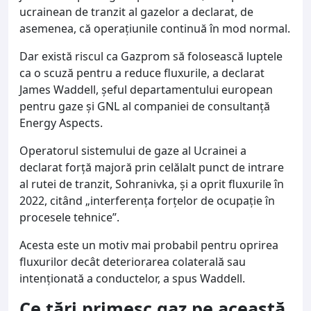
ucrainean de tranzit al gazelor a declarat, de
asemenea, că operaţiunile continuă în mod normal.
Dar există riscul ca Gazprom să folosească luptele
ca o scuză pentru a reduce fluxurile, a declarat
James Waddell, şeful departamentului european
pentru gaze şi GNL al companiei de consultanţă
Energy Aspects.
Operatorul sistemului de gaze al Ucrainei a
declarat forţă majoră prin celălalt punct de intrare
al rutei de tranzit, Sohranivka, şi a oprit fluxurile în
2022, citând „interferenţa forţelor de ocupaţie în
procesele tehnice”.
Acesta este un motiv mai probabil pentru oprirea
fluxurilor decât deteriorarea colaterală sau
intenţionată a conductelor, a spus Waddell.
Ce țări primesc gaz pe această