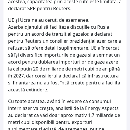
acestea, capacitatea prin aceste rute este limitată, a
declarat SPP pentru Reuters.
UE şi Ucraina au cerut, de asemenea,
Azerbaidjanului să faciliteze discuţiile cu Rusia
pentru un acord de tranzit al gazelor, a declarat
pentru Reuters un consilier prezidenţial azer, care a
refuzat să ofere detalii suplimentare. UE a încercat
să îşi diversifice importurile de gaze şi a semnat un
acord pentru dublarea importurilor de gaze azere
la cel puţin 20 de miliarde de metri cubi pe an până
în 2027, dar consilierul a declarat că infrastructura
şi finanţarea nu au fost încă create pentru a facilita
această extindere.
Cu toate acestea, având în vedere că consumul
intern azer va creşte, analiştii de la Energy Aspects
au declarat că văd doar aproximativ 1,7 miliarde de
metri cubi disponibili pentru exporturi
suplimentare şi există, de asemenea, puţine