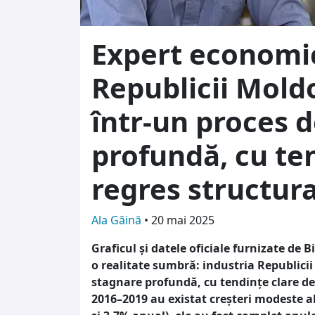
Expert economic
Republicii Moldo
într-un proces 
profundă, cu te
regres structura
Ala Găină
•
20 mai 2025
Graficul și datele oficiale furnizate de 
o realitate sumbră: industria Republicii
stagnare profundă, cu tendințe clare de
2016–2019 au existat creșteri modeste al