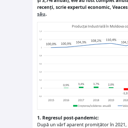
și 3,7% anual), ele au fost complet anul
recenți, scrie expertul economic, Veaces
său
.
1. Regresul post-pandemic:
După un vârf aparent promițător în 2021, 