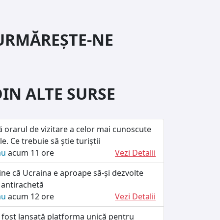
URMĂREȘTE-NE
DIN ALTE SURSE
ă orarul de vizitare a celor mai cunoscute
le. Ce trebuie să știe turiștii
ău
acum 11 ore
Vezi Detalii
ine că Ucraina e aproape să-și dezvolte
 antirachetă
ău
acum 12 ore
Vezi Detalii
 fost lansată platforma unică pentru