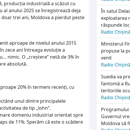
, producția industrială a scăzut cu
ru al anului 2025 se înregistrează deja
În satul Dela
n doar trei ani, Moldova a pierdut peste
exploatarea r
răspunde locu
Radio Chișin
venit aproape de nivelul anului 2015
Ministerul Fi
în zece ani întreaga evoluție a
propuse la po
cu… nimic. O „creștere” netă de 3% în
venit
are absolută.
Radio Chișin
Suedia va pre
fantomă a Rus
aproape 20% în termeni recenți, cu
teritoriile o
Radio Chișin
ectând unul dintre principalele
ctivitatea de tip „lohn”.
Programului n
 mare domeniu industrial orientat spre
Guvernul vrea
laps de 11%. Sperăm că este o scădere
Moldova să fi