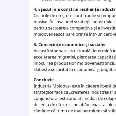
4. Eșecul în a construi reziliență industr
Ciclurile de creștere sunt fragile și temp
masive. În lipsa unei strategii industriale c
pentru sectoarele competitive și a investiț
moldovenească pare prinsă într-un cerc vi
5. Consecințe economice și sociale:
Această stagnare structurală determină î
accelerarea migrației, pierderea capacităț
înlocuirea produselor moldovenești (inclus
slăbește securitatea economică și bugetară
Concluzie
Industria Moldovei este în cădere liberă de t
strategice face ca „creșterea industrială” 
conjunctural este anulat imediat de colaps
deceniu de eforturi, ne aflăm exact acolo 
rămâne: cât timp ne mai permitem să stă