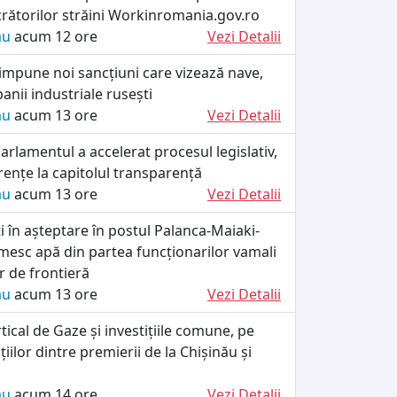
crătorilor străini Workinromania.gov.ro
ău
acum 12 ore
Vezi Detalii
impune noi sancțiuni care vizează nave,
anii industriale rusești
ău
acum 13 ore
Vezi Detalii
rlamentul a accelerat procesul legislativ,
rențe la capitolul transparență
ău
acum 13 ore
Vezi Detalii
ați în așteptare în postul Palanca-Maiaki-
esc apă din partea funcționarilor vamali
lor de frontieră
ău
acum 13 ore
Vezi Detalii
tical de Gaze și investițiile comune, pe
iilor dintre premierii de la Chișinău și
ău
acum 14 ore
Vezi Detalii