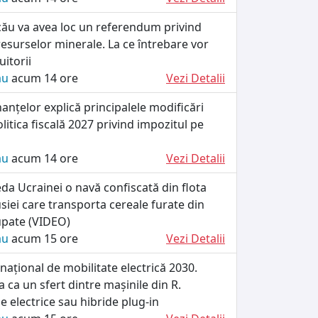
cău va avea loc un referendum privind
esurselor minerale. La ce întrebare vor
itorii
ău
acum 14 ore
Vezi Detalii
nanțelor explică principalele modificări
litica fiscală 2027 privind impozitul pe
ău
acum 14 ore
Vezi Detalii
da Ucrainei o navă confiscată din flota
iei care transporta cereale furate din
cupate (VIDEO)
ău
acum 15 ore
Vezi Detalii
ațional de mobilitate electrică 2030.
 ca un sfert dintre mașinile din R.
e electrice sau hibride plug-in