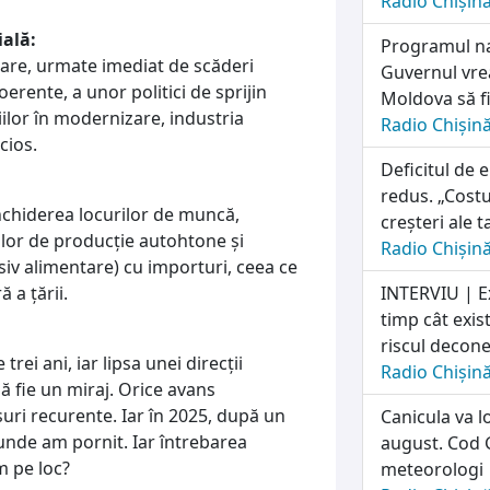
Radio Chișin
ială:
Programul naț
orare, urmate imediat de scăderi
Guvernul vrea
oerente, a unor politici de sprijin
Moldova să fi
iilor în modernizare, industria
Radio Chișin
cios.
Deficitul de 
redus. „Costu
nchiderea locurilor de muncă,
creșteri ale t
ilor de producție autohtone și
Radio Chișin
iv alimentare) cu importuri, ceea ce
 a țării.
INTERVIU | E
timp cât exis
riscul deconec
rei ani, iar lipsa unei direcții
Radio Chișin
să fie un miraj. Orice avans
uri recurente. Iar în 2025, după un
Canicula va l
unde am pornit. Iar întrebarea
august. Cod G
m pe loc?
meteorologi