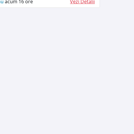
ău
acum 16 ore
Vezi Detalii