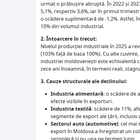
urmat o prăbușire abruptă. În 2022 și 2023
5,1%, respectiv 3,6%, iar în primul trimest
o scădere suplimentară de -1,2%. Astfel, î
10% din volumul industrial.
2. Întoarcere în trecut:
Nivelul producției industriale în 2025 a re
(103% față de baza 100%). Cu alte cuvinte, 
industriei moldovenești este echivalentă 
zece ani înseamnă, în termeni reali, stagn
3. Cauze structurale ale declinului:
Industria alimentară
: o scădere de 
efecte vizibile în exporturi.
Industria textilă
: scădere de 11%, af
segmente de export ale țării, inclusiv a
Sectorul auto (automotive)
: cel mai
export în Moldova a înregistrat un co
sezonieră și nu una pe termen lung.