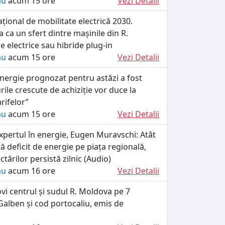
ău
acum 15 ore
Vezi Detalii
ional de mobilitate electrică 2030.
 ca un sfert dintre mașinile din R.
e electrice sau hibride plug-in
ău
acum 15 ore
Vezi Detalii
energie prognozat pentru astăzi a fost
rile crescute de achiziție vor duce la
arifelor”
ău
acum 15 ore
Vezi Detalii
xpertul în energie, Eugen Muravschi: Atât
tă deficit de energie pe piața regională,
tărilor persistă zilnic (Audio)
ău
acum 16 ore
Vezi Detalii
ovi centrul și sudul R. Moldova pe 7
alben și cod portocaliu, emis de