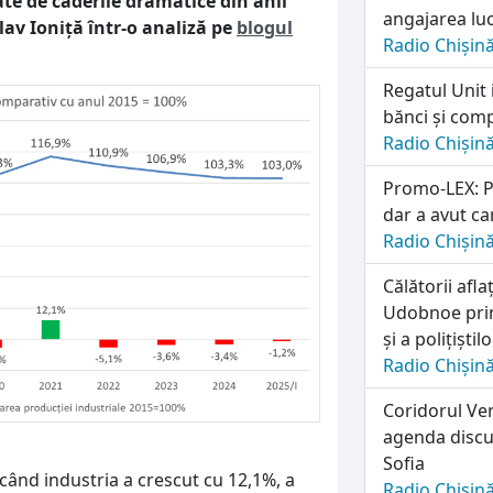
ate de căderile dramatice din anii
angajarea lu
lav Ioniță într-o analiză pe
blogul
Radio Chișin
Regatul Unit 
bănci și comp
Radio Chișin
Promo-LEX: Pa
dar a avut ca
Radio Chișin
Călătorii afl
Udobnoe prim
și a polițiști
Radio Chișin
Coridorul Ver
agenda discuț
Sofia
când industria a crescut cu 12,1%, a
Radio Chișin