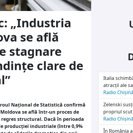
: „Industria
va se află
de stagnare
ndințe clare de
l”
Italia schimb
atracții ale sa
Radio Chișin
Zelenski susț
Biroul Național de Statistică confirmă
propriul scut
 Moldova se află într-un proces de
Radio Chișin
 regres structural. Dacă în perioada
e producției industriale (între 0,9%
În România a