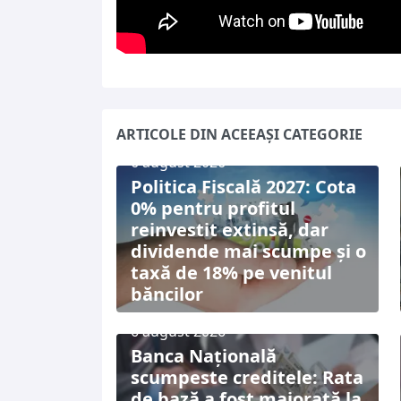
ARTICOLE DIN ACEEAȘI CATEGORIE
6 august 2026
Politica Fiscală 2027: Cota
0% pentru profitul
reinvestit extinsă, dar
dividende mai scumpe și o
taxă de 18% pe venitul
băncilor
6 august 2026
Banca Națională
scumpeste creditele: Rata
de bază a fost majorată la