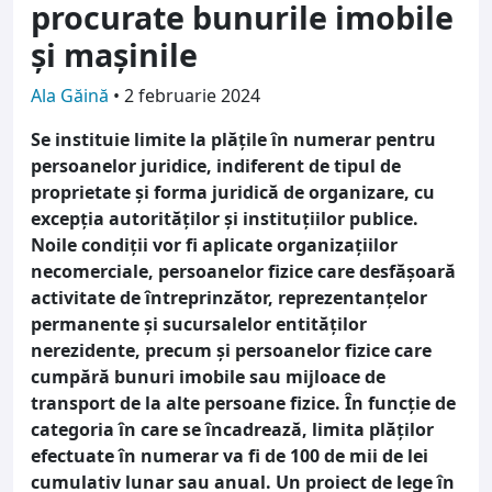
procurate bunurile imobile
și mașinile
Ala Găină
•
2 februarie 2024
Se instituie limite la plățile în numerar pentru
persoanelor juridice, indiferent de tipul de
proprietate și forma juridică de organizare, cu
excepția autorităților și instituțiilor publice.
Noile condiții vor fi aplicate organizațiilor
necomerciale, persoanelor fizice care desfășoară
activitate de întreprinzător, reprezentanțelor
permanente și sucursalelor entităților
nerezidente, precum și persoanelor fizice care
cumpără bunuri imobile sau mijloace de
transport de la alte persoane fizice. În funcție de
categoria în care se încadrează, limita plăților
efectuate în numerar va fi de 100 de mii de lei
cumulativ lunar sau anual. Un proiect de lege în