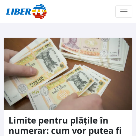
Sari la conținut
Limite pentru plățile în
numerar: cum vor putea fi