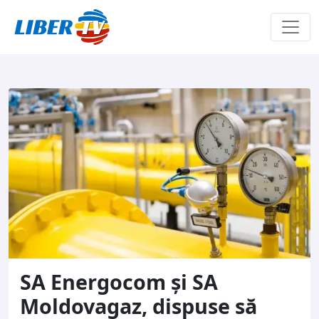
Sari la conținut
SA Energocom și SA
Moldovagaz, dispuse să