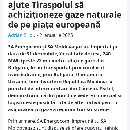
ajute Tiraspolul să
achiziționeze gaze naturale
de pe piața europeană
Adrian Sirbu
•
2 ianuarie 2025
SA Energocom și SA Moldovagaz au importat pe
data de 31 decembrie, în calitate de test, 240
MWh (peste 22 mii metri cubi) de gaze din
Bulgaria, le-au transportat prin coridorul
transbalcanic, prin Bulgaria, România și
Ucraina, fiind livrate în Republica Moldova la
punctul de interconectare din Căușeni. Astfel,
demonstrând că din punct de vedere comercial și
logistic este posibilă ruta de alternativă pentru
asigurarea cu gaze a regiunii transnistrene.
Prin urmare, SA Energocom, împreună cu SA
Moldovagaz sunt dispuse să ofere suportul tehnic