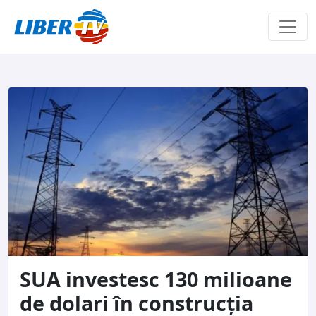
Sari la conținut
SUA investesc 130 milioane
de dolari în construcția