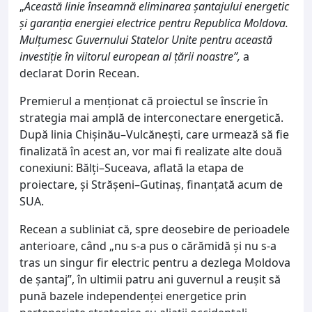
„
Această linie înseamnă eliminarea șantajului energetic
și garanția energiei electrice pentru Republica Moldova.
Mulțumesc Guvernului Statelor Unite pentru această
investiție în viitorul european al țării noastre”,
a
declarat Dorin Recean.
Premierul a menționat că proiectul se înscrie în
strategia mai amplă de interconectare energetică.
După linia Chișinău–Vulcănești, care urmează să fie
finalizată în acest an, vor mai fi realizate alte două
conexiuni: Bălți–Suceava, aflată la etapa de
proiectare, și Strășeni–Gutinaș, finanțată acum de
SUA.
Recean a subliniat că, spre deosebire de perioadele
anterioare, când „nu s-a pus o cărămidă și nu s-a
tras un singur fir electric pentru a dezlega Moldova
de șantaj”, în ultimii patru ani guvernul a reușit să
pună bazele independenței energetice prin