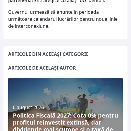
parteneriate strategice cu aliații occidentali.
Guvernul urmează să anunțe în perioada
următoare calendarul lucrărilor pentru noua linie
de interconexiune.
ARTICOLE DIN ACEEAȘI CATEGORIE
ARTICOLE DE ACELAȘI AUTOR
6 august 2026
Politica Fiscală 2027: Cota 0% pentru
profitul reinvestit extinsă, dar
dividende mai scumpe și o taxă de