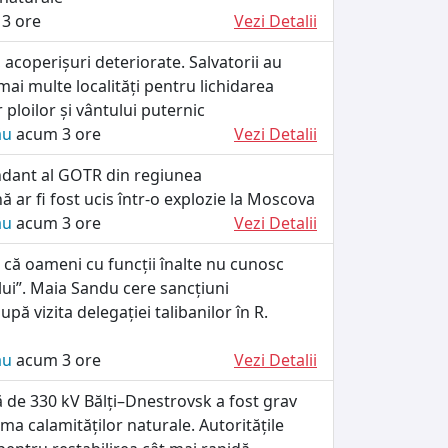
3 ore
Vezi Detalii
, acoperișuri deteriorate. Salvatorii au
 mai multe localități pentru lichidarea
 ploilor și vântului puternic
ău
acum 3 ore
Vezi Detalii
dant al GOTR din regiunea
ă ar fi fost ucis într-o explozie la Moscova
ău
acum 3 ore
Vezi Detalii
 că oameni cu funcții înalte nu cunosc
ului”. Maia Sandu cere sancțiuni
upă vizita delegației talibanilor în R.
ău
acum 3 ore
Vezi Detalii
că de 330 kV Bălți–Dnestrovsk a fost grav
rma calamităților naturale. Autoritățile