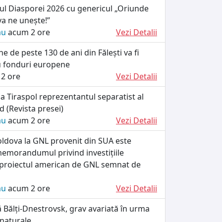
ul Diasporei 2026 cu genericul „Oriunde
va ne unește!”
ău
acum 2 ore
Vezi Detalii
he de peste 130 de ani din Fălești va fi
u fonduri europene
2 ore
Vezi Detalii
a Tiraspol reprezentantul separatist al
d (Revista presei)
ău
acum 2 ore
Vezi Detalii
oldova la GNL provenit din SUA este
memorandumul privind investițiile
n proiectul american de GNL semnat de
ău
acum 2 ore
Vezi Detalii
că Bălți-Dnestrovsk, grav avariată în urma
 naturale