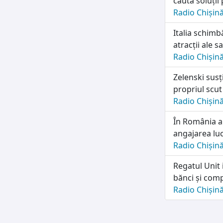
caută soluții
Radio Chișin
Italia schimb
atracții ale sa
Radio Chișin
Zelenski susț
propriul scut
Radio Chișin
În România a
angajarea lu
Radio Chișin
Regatul Unit 
bănci și comp
Radio Chișin