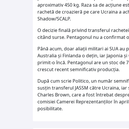
aproximativ 450 kg. Raza sa de acțiune es
rachetă de croazieră pe care Ucraina a ach
Shadow/SCALP.
O decizie finală privind transferul rachetei 
citând surse. Pentagonul nu a confirmat ofi
Până acum, doar aliații militari ai SUA au 
Australia și Finlanda o dețin, iar Japonia 
primit-o încă. Pentagonul are un stoc de 
crescut recent semnificativ producția.
După cum scrie Politico, un număr semnif
susțin transferul JASSM către Ucraina, iar 
Charles Brown, care a fost întrebat despre
comisiei Camerei Reprezentanților în aprili
posibilitate.