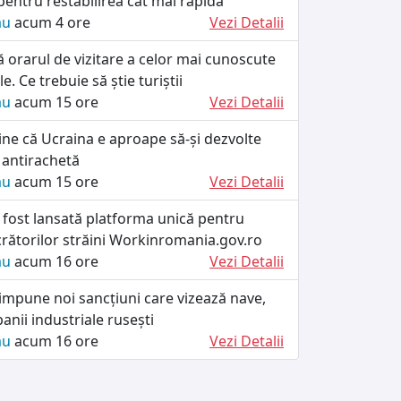
 pentru restabilirea cât mai rapidă
ău
acum 4 ore
Vezi Detalii
ă orarul de vizitare a celor mai cunoscute
le. Ce trebuie să știe turiștii
ău
acum 15 ore
Vezi Detalii
ine că Ucraina e aproape să-și dezvolte
 antirachetă
ău
acum 15 ore
Vezi Detalii
 fost lansată platforma unică pentru
crătorilor străini Workinromania.gov.ro
ău
acum 16 ore
Vezi Detalii
impune noi sancțiuni care vizează nave,
anii industriale rusești
ău
acum 16 ore
Vezi Detalii