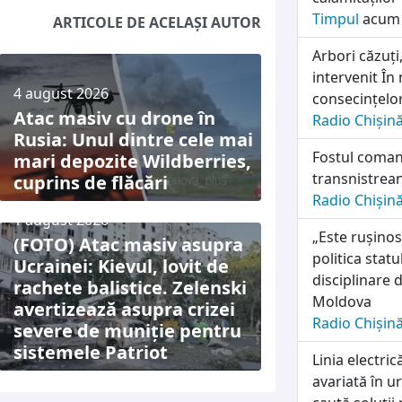
Timpul
acum 
ARTICOLE DE ACELAȘI AUTOR
Arbori căzuți
intervenit În
4 august 2026
consecințelor
Atac masiv cu drone în
Radio Chișin
Rusia: Unul dintre cele mai
Fostul coman
mari depozite Wildberries,
transnistrean
cuprins de flăcări
Radio Chișin
1 august 2026
„Este rușinos
(FOTO) Atac masiv asupra
politica stat
Ucrainei: Kievul, lovit de
disciplinare d
rachete balistice. Zelenski
Moldova
avertizează asupra crizei
Radio Chișin
severe de muniție pentru
sistemele Patriot
Linia electri
avariată în u