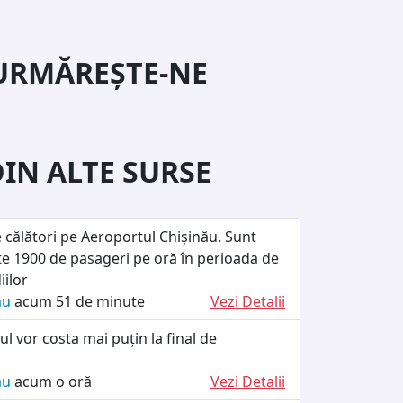
URMĂREȘTE-NE
DIN ALTE SURSE
e călători pe Aeroportul Chișinău. Sunt
te 1900 de pasageri pe oră în perioada de
iilor
ău
acum 51 de minute
Vezi Detalii
ul vor costa mai puțin la final de
ău
acum o oră
Vezi Detalii