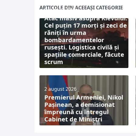
ARTICOLE DIN ACEEAȘI CATEGORIE
5 august 2026
Atac masiv asupra Kievului:
Cel puțin 17 morți și zeci de
răniți în urma
bombardamentelor
rusești. Logistica civilă și
spațiile comerciale, făcute
scrum
2 august 2026
Premierul Armeniei, Nikol
Pașinean, a demisionat
împreună cu întregul
Cabinet de Miniștri