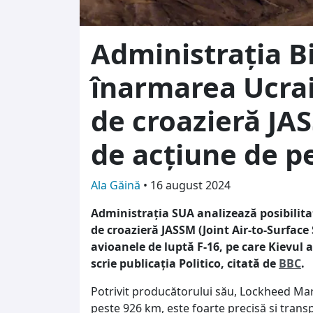
Administrația B
înarmarea Ucrai
de croazieră JA
de acțiune de p
Ala Găină
•
16 august 2024
Administrația SUA analizează posibilita
de croazieră JASSM (Joint Air-to-Surface
avioanele de luptă F-16, pe care Kievul 
scrie publicația Politico, citată de
BBC
.
Potrivit producătorului său, Lockheed Mar
peste 926 km, este foarte precisă și trans