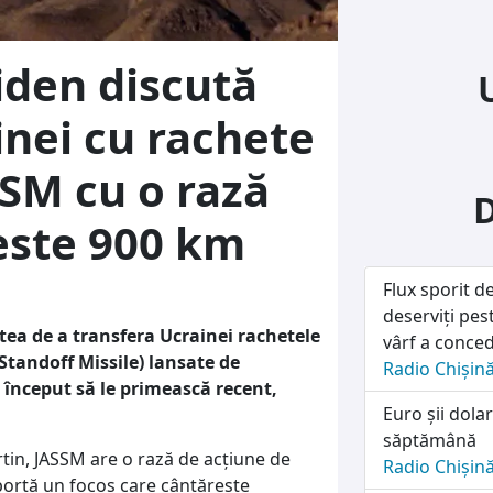
iden discută
nei cu rachete
SSM cu o rază
este 900 km
Flux sporit d
deserviți pes
tea de a transfera Ucrainei rachetele
vârf a conced
 Standoff Missile) lansate de
Radio Chișin
a început să le primească recent,
Euro șii dolar
săptămână
tin, JASSM are o rază de acțiune de
Radio Chișin
portă un focos care cântărește