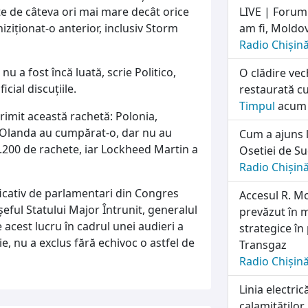
te de câteva ori mai mare decât orice
LIVE | Forum
iziționat-o anterior, inclusiv Storm
am fi, Moldo
Radio Chișin
nu a fost încă luată, scrie Politico,
O clădire vec
cial discuțiile.
restaurată c
Timpul
acum 
primit această rachetă: Polonia,
și Olanda au cumpărat-o, dar nu au
Cum a ajuns l
7.200 de rachete, iar Lockheed Martin a
Osetiei de Su
Radio Chișin
icativ de parlamentari din Congres
Accesul R. M
șeful Statului Major Întrunit, generalul
prevăzut în 
 acest lucru în cadrul unei audieri a
strategice î
e, nu a exclus fără echivoc o astfel de
Transgaz
Radio Chișin
Linia electri
calamităților