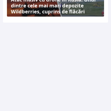
dintre cele mai mari depozite
Wildberries, cuprins de flăcări