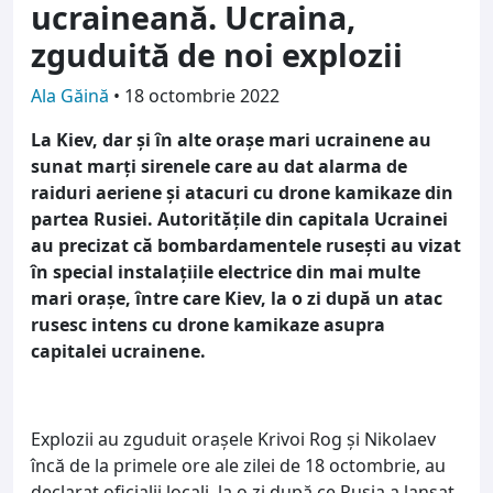
ucraineană. Ucraina,
zguduită de noi explozii
Ala Găină
•
18 octombrie 2022
La Kiev, dar și în alte orașe mari ucrainene au
sunat marţi sirenele care au dat alarma de
raiduri aeriene şi atacuri cu drone kamikaze din
partea Rusiei. Autorităţile din capitala Ucrainei
au precizat că bombardamentele ruseşti au vizat
în special instalaţiile electrice din mai multe
mari oraşe, între care Kiev, la o zi după un atac
rusesc intens cu drone kamikaze asupra
capitalei ucrainene.
Explozii au zguduit orașele Krivoi Rog și Nikolaev
încă de la primele ore ale zilei de 18 octombrie, au
declarat oficialii locali, la o zi după ce Rusia a lansat