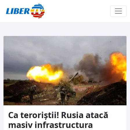
Sari la conținut
Ca teroriștii! Rusia atacă
masiv infrastructura