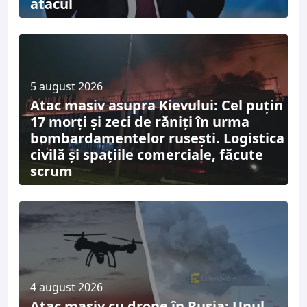
atacul
5 august 2026
Atac masiv asupra Kievului: Cel puțin
17 morți și zeci de răniți în urma
bombardamentelor rusești. Logistica
civilă și spațiile comerciale, făcute
scrum
4 august 2026
Atac masiv cu drone în Rusia: Unul