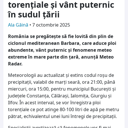
torențiale și vânt puternic
în sudul țării
Ala Găină
•
7 octombrie 2025
România se pregătește să fie lovită din plin de
ciclonul mediteranean Barbara, care aduce ploi
abundente, vânt puternic și fenomene meteo
extreme în mare parte din țară, anunță Meteo
Radar.
Meteorologii au actualizat și extins codul roșu de
precipitații, valabil de marți seară, ora 21:00, până
miercuri, ora 15:00, pentru municipiul București și
județele Constanța, Călărași, Ialomița, Giurgiu și
Ilfov. În acest interval, se vor înregistra ploi
torențiale ce pot atinge 80-100 litri de apă pe metru
pătrat, echivalentul unei luni întregi de precipitații.
Specialiștii avertizează că fenomenele vor fi mai