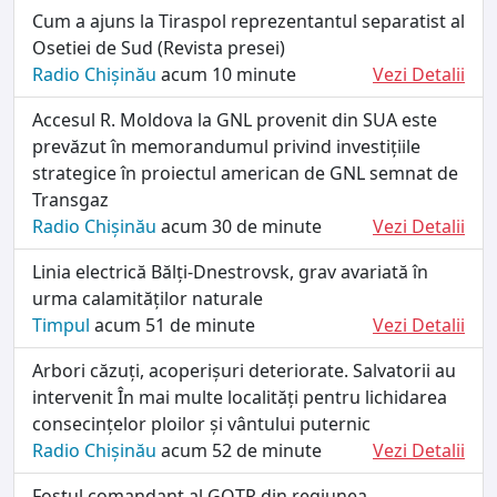
Cum a ajuns la Tiraspol reprezentantul separatist al
Osetiei de Sud (Revista presei)
Radio Chișinău
acum 10 minute
Vezi Detalii
Accesul R. Moldova la GNL provenit din SUA este
prevăzut în memorandumul privind investițiile
strategice în proiectul american de GNL semnat de
Transgaz
Radio Chișinău
acum 30 de minute
Vezi Detalii
Linia electrică Bălți-Dnestrovsk, grav avariată în
urma calamităților naturale
Timpul
acum 51 de minute
Vezi Detalii
Arbori căzuți, acoperișuri deteriorate. Salvatorii au
intervenit În mai multe localități pentru lichidarea
consecințelor ploilor și vântului puternic
Radio Chișinău
acum 52 de minute
Vezi Detalii
Fostul comandant al GOTR din regiunea