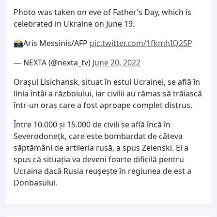
Photo was taken on eve of Father’s Day, which is
celebrated in Ukraine on June 19.
📸Aris Messinis/AFP
pic.twitter.com/1fkmhIQ25P
— NEXTA (@nexta_tv)
June 20, 2022
Orașul Lisichansk, situat în estul Ucrainei, se află în
linia întâi a războiului, iar civilii au rămas să trăiască
într-un oraș care a fost aproape complet distrus.
Între 10.000 și 15.000 de civili se află încă în
Severodonețk, care este bombardat de câteva
săptămâni de artileria rusă, a spus Zelenski. El a
spus că situația va deveni foarte dificilă pentru
Ucraina dacă Rusia reușește în regiunea de est a
Donbasului.