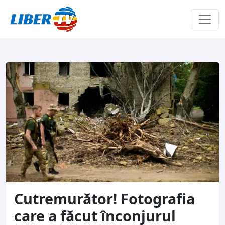
Sari la conținut
Cutremurător! Fotografia
care a făcut înconjurul