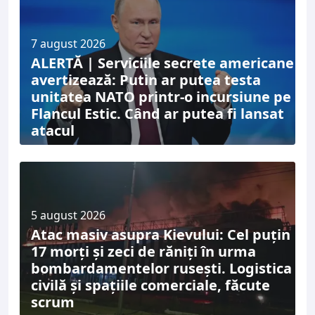
7 august 2026
ALERTĂ | Serviciile secrete americane
avertizează: Putin ar putea testa
unitatea NATO printr-o incursiune pe
Flancul Estic. Când ar putea fi lansat
atacul
5 august 2026
Atac masiv asupra Kievului: Cel puțin
17 morți și zeci de răniți în urma
bombardamentelor rusești. Logistica
civilă și spațiile comerciale, făcute
scrum