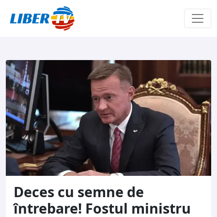
Sari la conținut
Deces cu semne de
întrebare! Fostul ministru