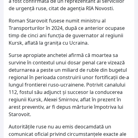
a fost confirmată de un reprezentant al serviciilor
de urgență ruse, citat de agenția RIA Novosti.
Roman Starovoit fusese numit ministru al
Transporturilor în 2024, după ce anterior ocupase
timp de cinci ani funcția de guvernator al regiunii
Kursk, aflată la granița cu Ucraina.
Surse apropiate anchetei afirmă că moartea sa
survine în contextul unui dosar penal care vizează
deturnarea a peste un miliard de ruble din bugetul
regional în perioada construirii unor fortificații de-a
lungul frontierei ruso-ucrainene. Potrivit canalului
112, fostul său adjunct și succesor la conducerea
regiunii Kursk, Alexei Smirnov, aflat în prezent în
arest preventiv, ar fi depus mărturie împotriva lui
Starovoit.
Autoritățile ruse nu au emis deocamdată un
comunicat oficial privind circumstanțele exacte ale