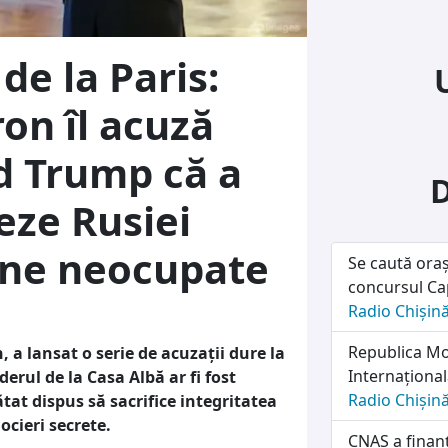
de la Paris:
n îl acuză
d Trump că a
eze Rusiei
nene neocupate
Se caută oraș
concursul Cap
Radio Chișin
Republica Mol
a lansat o serie de acuzații dure la
Internațională
erul de la Casa Albă ar fi fost
Radio Chișin
ătat dispus să sacrifice integritatea
ocieri secrete.
CNAS a finanț