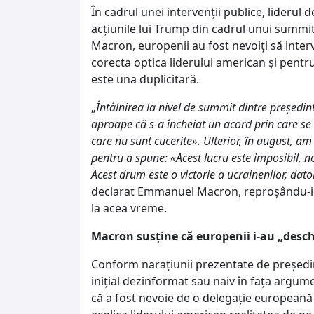
În cadrul unei intervenții publice, liderul d
acțiunile lui Trump din cadrul unui summit
Macron, europenii au fost nevoiți să inter
corecta optica liderului american și pentr
este una duplicitară.
„
Întâlnirea la nivel de summit dintre președi
aproape că s-a încheiat un acord prin care se
care nu sunt cucerite». Ulterior, în august, 
pentru a spune: «Acest lucru este imposibil, 
Acest drum este o victorie a ucrainenilor, datori
declarat Emmanuel Macron, reproșându-i in
la acea vreme.
Macron susține că europenii i-au „desch
Conform narațiunii prezentate de președin
inițial dezinformat sau naiv în fața argum
că a fost nevoie de o delegație europeană