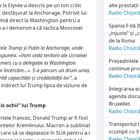
e la Elysée a descris pe un ton critic
alte prestații
 desfășurat la Anchorage. Potrivit lui
Radio Chișin
vină direct la Washington pentru a
Spania îi dă I
u a-i demonstra că tactica Moscovei
„injuste” și 
de la Roma
ntele Trump și Putin la Anchorage, unde
Radio Chișin
 spunea: «Vom ceda teritorii ale Ucrainei
Președintele
am mers cu o delegație la Washington
continue pro
noi încercăm…». S-a parcurs un drum uriaș.
Radio Chișin
tă capacității și credibilității lor”
, a
direct lui Trump lipsa de viziune de
Integrarea e
agenda discuț
Bruxelles
is ochii” lui Trump
Radio Chișin
tele francez, Donald Trump ar fi fost
Transportul r
entelor Kremlinului. Macron a subliniat
scumpit cu 3
 care să se deplaseze în SUA pentru a-i
Radio Chișin