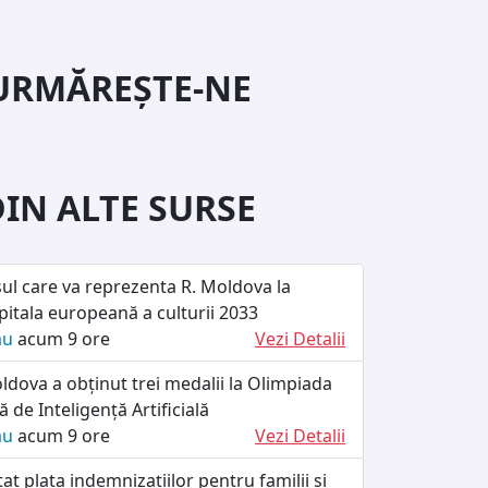
URMĂREȘTE-NE
DIN ALTE SURSE
ul care va reprezenta R. Moldova la
itala europeană a culturii 2033
ău
acum 9 ore
Vezi Detalii
dova a obținut trei medalii la Olimpiada
 de Inteligență Artificială
ău
acum 9 ore
Vezi Detalii
at plata indemnizațiilor pentru familii și