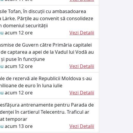
ile Tofan, în discuții cu ambasadoarea
a Lärke. Părțile au convenit să consolideze
 domeniul securității
ău
acum 12 ore
Vezi Detalii
smise de Guvern către Primăria capitalei
 de captarea a apei de la Vadul lui Vodă au
e și puse în funcțiune
ău
acum 12 ore
Vezi Detalii
iale de rezervă ale Republicii Moldova s-au
ilioane de euro în luna iulie
ău
acum 12 ore
Vezi Detalii
r desfășura antrenamente pentru Parada de
enței în cartierul Telecentru. Traficul ar
tat temporar
ău
acum 13 ore
Vezi Detalii