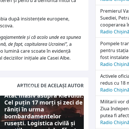
e teren și pentru a demonta mitul că
Premierul Vas
Suediei, Petr
 abia după insistențele europene,
cooperarea în
oscova.
Radio Chișin
angajamentele și că acolo unde ea spunea
Pompele tran
nă, de fapt, capitularea Ucrainei”,
a
pentru stația
o lumină care scoate în evidență
fost instalat
eciziilor inițiale ale Casei Albe.
Radio Chișin
Activele ofic
redus cu 18 m
ARTICOLE DE ACELAȘI AUTOR
5 august 2026
Radio Chișin
Atac masiv asupra Kievului:
Cel puțin 17 morți și zeci de
Militarii vo
răniți în urma
Ziua Independ
bombardamentelor
putea fi afec
rusești. Logistica civilă și
Radio Chișin