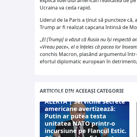
explica liderului american realitatea de p
Ucraina va ceda rapid.
Liderul de la Paris a ținut să puncteze că,
Trump ar fi realizat capcana întinsă de M
„
El [Trump] a văzut că Rusia nu își respectă 
«Vreau pace», el a înțeles că pacea lor înseam
conchis Macron, plasând argumentul într-
efortul diplomatic european în detrimentul d
ARTICOLE DIN ACEEAȘI CATEGORIE
7 august 2026
ALERTĂ | Serviciile secrete
americane avertizează:
Putin ar putea testa
unitatea NATO printr-o
incursiune pe Flancul Estic.