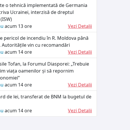
ște o tehnică implementată de Germania
riva Ucrainei, interzisă de dreptul
 (ISW)
ău
acum 13 ore
Vezi Detalii
e pericol de incendiu în R. Moldova până
 Autoritățile vin cu recomandări
ău
acum 14 ore
Vezi Detalii
ile Tofan, la Forumul Diasporei: „Trebuie
im viața oamenilor și să repornim
conomiei”
ău
acum 14 ore
Vezi Detalii
ard de lei, transferat de BNM la bugetul de
ău
acum 14 ore
Vezi Detalii