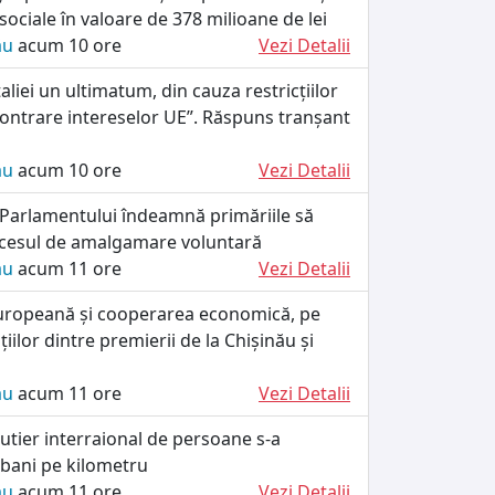
 sociale în valoare de 378 milioane de lei
ău
acum 10 ore
Vezi Detalii
taliei un ultimatum, din cauza restricțiilor
„contrare intereselor UE”. Răspuns tranșant
ău
acum 10 ore
Vezi Detalii
 Parlamentului îndeamnă primăriile să
cesul de amalgamare voluntară
ău
acum 11 ore
Vezi Detalii
uropeană și cooperarea economică, pe
iilor dintre premierii de la Chișinău și
ău
acum 11 ore
Vezi Detalii
utier interraional de persoane s-a
 bani pe kilometru
ău
acum 11 ore
Vezi Detalii