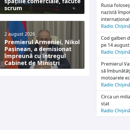
spațiile comerciale, făcute
Rusia folose
scrum
nazistă împot
internațional
Radio Chișin
2 august 2026
Cod galben d
Premierul Armeniei, Nikol
pe 14 august.
Pașinean, a demisionat
Radio Chișin
împreună cu întregul
Cabinet de Miniștri
Premierul Vas
să îmbunătăț
motoarele e
Radio Chișin
Circa un mili
stat
Radio Chișin