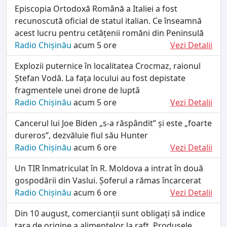
Episcopia Ortodoxă Română a Italiei a fost
recunoscută oficial de statul italian. Ce înseamnă
acest lucru pentru cetățenii romăni din Peninsulă
Radio Chișinău
acum 5 ore
Vezi Detalii
Explozii puternice în localitatea Crocmaz, raionul
Ștefan Vodă. La fața locului au fost depistate
fragmentele unei drone de luptǎ
Radio Chișinău
acum 5 ore
Vezi Detalii
Cancerul lui Joe Biden „s-a răspândit” și este „foarte
dureros”, dezvăluie fiul său Hunter
Radio Chișinău
acum 6 ore
Vezi Detalii
Un TIR înmatriculat în R. Moldova a intrat în două
gospodării din Vaslui. Șoferul a rămas încarcerat
Radio Chișinău
acum 6 ore
Vezi Detalii
Din 10 august, comercianții sunt obligați să indice
țara de origine a alimentelor la raft. Produsele