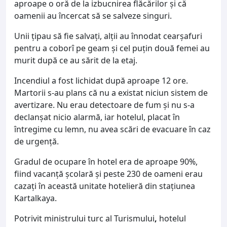
aproape o oră de la izbucnirea flăcărilor și că
oamenii au încercat să se salveze singuri.
Unii țipau să fie salvați, alții au înnodat cearșafuri
pentru a coborî pe geam și cel puțin două femei au
murit după ce au sărit de la etaj.
Incendiul a fost lichidat după aproape 12 ore.
Martorii s-au plans că nu a existat niciun sistem de
avertizare. Nu erau detectoare de fum și nu s-a
declanșat nicio alarmă, iar hotelul, placat în
întregime cu lemn, nu avea scări de evacuare în caz
de urgență.
Gradul de ocupare în hotel era de aproape 90%,
fiind vacanță școlară și peste 230 de oameni erau
cazați în această unitate hotelieră din stațiunea
Kartalkaya.
Potrivit ministrului turc al Turismului
,
hotelul