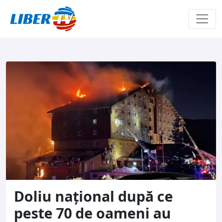
Sari la conținut
Doliu național după ce
peste 70 de oameni au