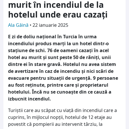
murit în incendiul de la
hotelul unde erau cazați
Ala Găină
•
22 ianuarie 2025
E zi de doliu național în Turcia în urma
incendiului produs marți la un hotel dintr-o
stațiune de schi. 76 de oameni cazați în acel
hotel au murit și sunt peste 50 de răniți, unii
dintre ei în stare gravă. Hotelul nu avea sistem
de avertizare în caz de incendiu și nici scări de
evacuare pentru situații de urgență. 9 persoane
au fost reținute, printre care și proprietarul
hotelului. Încă nu se cunoaște din ce cauză a
izbucnit incendiul.
Turiștii care au scăpat cu viață din incendiul care a
cuprins, în mijlocul nopții, hotelul de 12 etaje au
povestit că pompierii au intervenit târziu, la