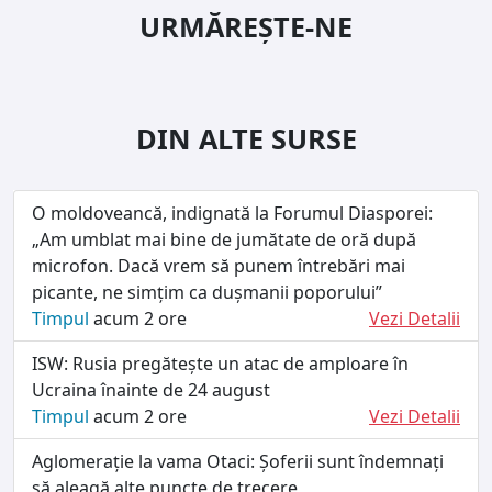
URMĂREȘTE-NE
DIN ALTE SURSE
O moldoveancă, indignată la Forumul Diasporei:
„Am umblat mai bine de jumătate de oră după
microfon. Dacă vrem să punem întrebări mai
picante, ne simțim ca dușmanii poporului”
Timpul
acum 2 ore
Vezi Detalii
ISW: Rusia pregătește un atac de amploare în
Ucraina înainte de 24 august
Timpul
acum 2 ore
Vezi Detalii
Aglomerație la vama Otaci: Șoferii sunt îndemnați
să aleagă alte puncte de trecere