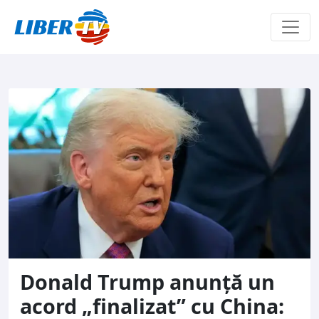
Sari la conținut
Donald Trump anunță un
acord „finalizat” cu China: