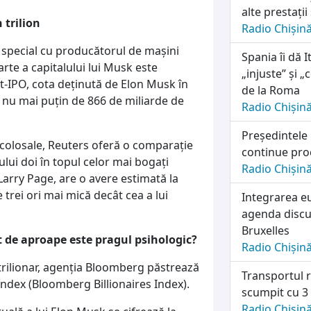
alte prestații
 trilion
Radio Chișin
 special cu producătorul de mașini
Spania îi dă I
arte a capitalului lui Musk este
„injuste” și 
t-IPO, cota deținută de Elon Musk în
de la Roma
 nu mai puțin de 866 de miliarde de
Radio Chișin
Președintele
i colosale, Reuters oferă o comparație
continue pro
ului doi în topul celor mai bogați
Radio Chișin
arry Page, are o avere estimată la
 trei ori mai mică decât cea a lui
Integrarea e
agenda discuț
Bruxelles
t de aproape este pragul psihologic?
Radio Chișin
e trilionar, agenția Bloomberg păstrează
Transportul r
index (Bloomberg Billionaires Index).
scumpit cu 3
Radio Chișin