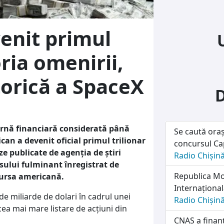
enit primul
oria omenirii,
torică a SpaceX
ornă financiară considerată până
Se caută oraș
an a devenit oficial primul trilionar
concursul Cap
ze publicate de agenția de știri
Radio Chișin
sului fulminant înregistrat de
Republica Mol
bursa americană.
Internațională
 de miliarde de dolari în cadrul unei
Radio Chișin
 cea mai mare listare de acțiuni din
CNAS a finanț