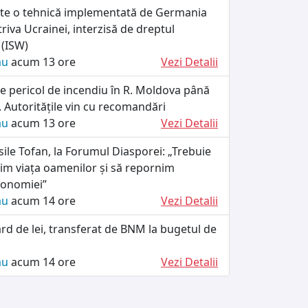
ște o tehnică implementată de Germania
riva Ucrainei, interzisă de dreptul
 (ISW)
ău
acum 13 ore
Vezi Detalii
e pericol de incendiu în R. Moldova până
 Autoritățile vin cu recomandări
ău
acum 13 ore
Vezi Detalii
ile Tofan, la Forumul Diasporei: „Trebuie
im viața oamenilor și să repornim
conomiei”
ău
acum 14 ore
Vezi Detalii
ard de lei, transferat de BNM la bugetul de
ău
acum 14 ore
Vezi Detalii