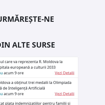
URMĂREȘTE-NE
DIN ALTE SURSE
ul care va reprezenta R. Moldova la
itala europeană a culturii 2033
ău
acum 9 ore
Vezi Detalii
dova a obținut trei medalii la Olimpiada
 de Inteligență Artificială
ău
acum 9 ore
Vezi Detalii
at plata indemnizațiilor pentru familii și