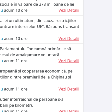
 sociale în valoare de 378 milioane de lei
ău
acum 10 ore
Vezi Detalii
taliei un ultimatum, din cauza restricțiilor
„contrare intereselor UE”. Răspuns tranșant
ău
acum 10 ore
Vezi Detalii
 Parlamentului îndeamnă primăriile să
cesul de amalgamare voluntară
ău
acum 11 ore
Vezi Detalii
uropeană și cooperarea economică, pe
iilor dintre premierii de la Chișinău și
ău
acum 11 ore
Vezi Detalii
utier interraional de persoane s-a
 bani pe kilometru
ău
acum 11 ore
Vezi Detalii