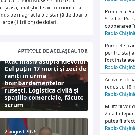
ală a lui Elon Musk se cifrează la
 și așa, analiștii de aici recunosc că
Premierul Vas
 adus pe magnat la o distanță de doar o
Suediei, Petr
arde (1 trilion) de dolari.
cooperarea în
Radio Chișin
Pompele tran
ARTICOLE DE ACELAȘI AUTOR
pentru stația
5 august 2026
fost instalat
Atac masiv asupra Kievului:
Radio Chișin
Cel puțin 17 morți și zeci de
răniți în urma
Activele ofic
bombardamentelor
redus cu 18 m
rusești. Logistica civilă și
Radio Chișin
spațiile comerciale, făcute
scrum
Militarii vo
Ziua Independ
putea fi afec
Radio Chișin
2 august 2026