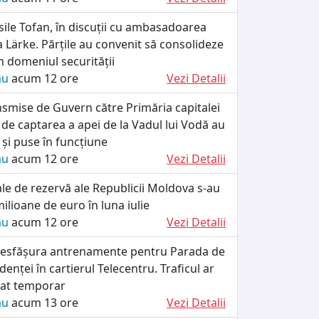
ile Tofan, în discuții cu ambasadoarea
a Lärke. Părțile au convenit să consolideze
 domeniul securității
ău
acum 12 ore
Vezi Detalii
smise de Guvern către Primăria capitalei
 de captarea a apei de la Vadul lui Vodă au
e și puse în funcțiune
ău
acum 12 ore
Vezi Detalii
iale de rezervă ale Republicii Moldova s-au
ilioane de euro în luna iulie
ău
acum 12 ore
Vezi Detalii
r desfășura antrenamente pentru Parada de
enței în cartierul Telecentru. Traficul ar
tat temporar
ău
acum 13 ore
Vezi Detalii