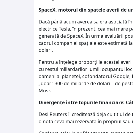
SpaceX, motorul din spatele averii de un
Dacă până acum averea sa era asociată în
electrice Tesla, în prezent, cea mai mare p
generată de SpaceX. În urma evaluării pos
cadrul companiei spațiale este estimată la
dolari.
Pentru a înțelege proporțiile acestei aver
cu restul miliardarilor lumii: ocupantul loc
oameni ai planetei, cofondatorul Google, L
„doar” 300 de miliarde de dolari – de peste
Musk.
Divergențe între topurile financiare: Câ
Deși Reuters îl creditează deja cu titlul d
o notă ceva mai rezervată în propriul său 