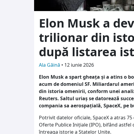
Elon Musk a dev
trilionar din ist
după listarea is
Ala Găină
•
12 iunie 2026
Elon Musk a spart gheața și a atins o b
acum de domeniul SF. Miliardarul americ
din istoria omenirii, conform unei anali
Reuters. Saltul uriaș se datorează succe
compania sa aerospațială, SpaceX, pe 
Potrivit datelor oficiale, SpaceX a atras 75
Oferte Publice Inițiale (IPO), bifând astfel
întreaga istorie a Statelor Unite.