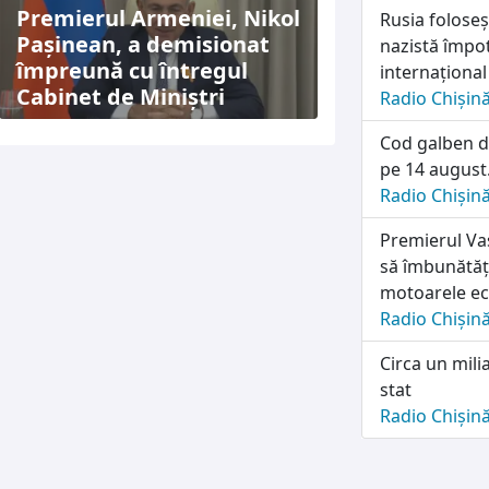
Premierul Armeniei, Nikol
Rusia folose
Pașinean, a demisionat
nazistă împot
împreună cu întregul
internațional
Cabinet de Miniștri
Radio Chișin
Cod galben d
pe 14 august.
Radio Chișin
Premierul Vas
să îmbunătăț
motoarele e
Radio Chișin
Circa un mili
stat
Radio Chișin