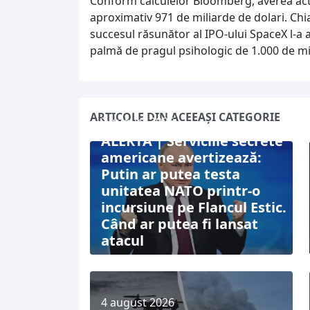
Conform calculelor Bloomberg, averea actu
aproximativ 971 de miliarde de dolari. Chiar
succesul răsunător al IPO-ului SpaceX l-a
palmă de pragul psihologic de 1.000 de mili
ARTICOLE DIN ACEEAȘI CATEGORIE
7 august 2026
ALERTĂ | Serviciile secrete
americane avertizează:
Putin ar putea testa
unitatea NATO printr-o
incursiune pe Flancul Estic.
Când ar putea fi lansat
atacul
4 august 2026