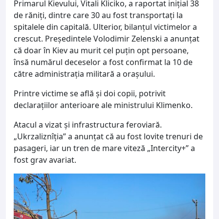
Primarul Kievului, Vitali Kliciko, a raportat inițial 38
de răniți, dintre care 30 au fost transportați la
spitalele din capitală. Ulterior, bilanțul victimelor a
crescut. Președintele Volodimir Zelenski a anunțat
că doar în Kiev au murit cel puțin opt persoane,
însă numărul deceselor a fost confirmat la 10 de
către administrația militară a orașului.
Printre victime se află și doi copii, potrivit
declarațiilor anterioare ale ministrului Klimenko.
Atacul a vizat și infrastructura feroviară.
„Ukrzaliznîția” a anunțat că au fost lovite trenuri de
pasageri, iar un tren de mare viteză „Intercity+” a
fost grav avariat.