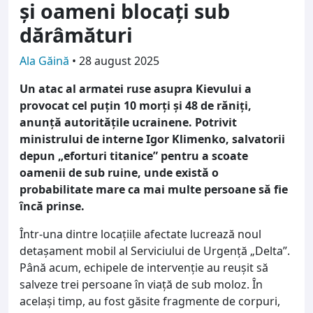
și oameni blocați sub
dărâmături
Ala Găină
•
28 august 2025
Un atac al armatei ruse asupra Kievului a
provocat cel puțin 10 morți și 48 de răniți,
anunță autoritățile ucrainene. Potrivit
ministrului de interne Igor Klimenko, salvatorii
depun „eforturi titanice” pentru a scoate
oamenii de sub ruine, unde există o
probabilitate mare ca mai multe persoane să fie
încă prinse.
Într-una dintre locațiile afectate lucrează noul
detașament mobil al Serviciului de Urgență „Delta”.
Până acum, echipele de intervenție au reușit să
salveze trei persoane în viață de sub moloz. În
același timp, au fost găsite fragmente de corpuri,