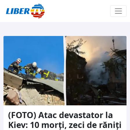
Sari la conținut
(FOTO) Atac devastator la
Kiev: 10 morți, zeci de răniți