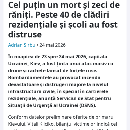
Cel puțin un mort și zeci de
răniți. Peste 40 de clădiri
rezidențiale și școli au fost
distruse
Adrian Sirbu
•
24 mai 2026
În noaptea de 23 spre 24 mai 2026, capitala
Ucrainei, Kiev, a fost ținta unui atac masiv cu
drone și rachete lansat de forțele ruse.
Bombardamentele au provocat incendii
devastatoare și distrugeri majore la nivelul
infrastructurii civile, în special în cartierele
rezidențiale, anunță Serviciul de Stat pentru
Situații de Urgență al Ucrainei (DSNS).
Conform datelor preliminare oferite de primarul
Kievului, Vitali Kliciko, bilanțul victimelor indică cel