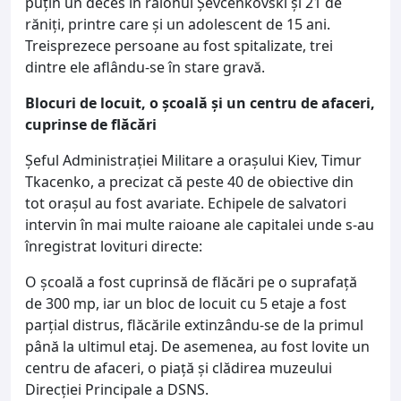
puțin un deces în raionul Șevcenkovski și 21 de
răniți, printre care și un adolescent de 15 ani.
Treisprezece persoane au fost spitalizate, trei
dintre ele aflându-se în stare gravă.
Blocuri de locuit, o școală și un centru de afaceri,
cuprinse de flăcări
Șeful Administrației Militare a orașului Kiev, Timur
Tkacenko, a precizat că peste 40 de obiective din
tot orașul au fost avariate. Echipele de salvatori
intervin în mai multe raioane ale capitalei unde s-au
înregistrat lovituri directe:
O școală a fost cuprinsă de flăcări pe o suprafață
de 300 mp, iar un bloc de locuit cu 5 etaje a fost
parțial distrus, flăcările extinzându-se de la primul
până la ultimul etaj. De asemenea, au fost lovite un
centru de afaceri, o piață și clădirea muzeului
Direcției Principale a DSNS.