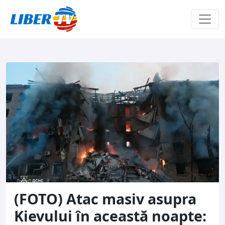
Sari la conținut
(FOTO) Atac masiv asupra
Kievului în această noapte: