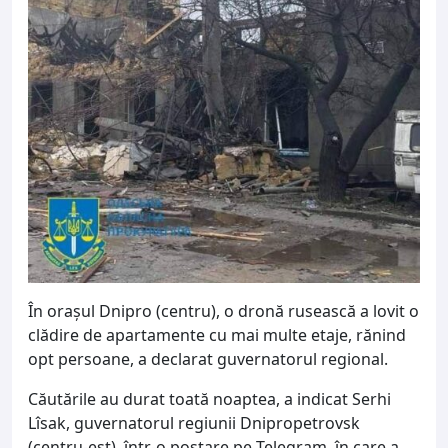
În oraşul Dnipro (centru), o dronă rusească a lovit o
clădire de apartamente cu mai multe etaje, rănind
opt persoane, a declarat guvernatorul regional.
Căutările au durat toată noaptea, a indicat Serhi
Lîsak, guvernatorul regiunii Dnipropetrovsk
(centru-est), într-o postare pe Telegram, în care a