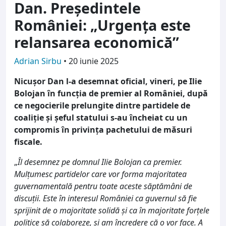
Dan. Președintele
României: „Urgența este
relansarea economică”
Adrian Sirbu
•
20 iunie 2025
Nicușor Dan l-a desemnat oficial, vineri, pe Ilie
Bolojan în funcția de premier al României, după
ce negocierile prelungite dintre partidele de
coaliție și șeful statului s-au încheiat cu un
compromis în privința pachetului de măsuri
fiscale.
„
Îl desemnez pe domnul Ilie Bolojan ca premier.
Mulțumesc partidelor care vor forma majoritatea
guvernamentală pentru toate aceste săptămâni de
discuții. Este în interesul României ca guvernul să fie
sprijinit de o majoritate solidă și ca în majoritate forțele
politice să colaboreze, și am încredere că o vor face. A