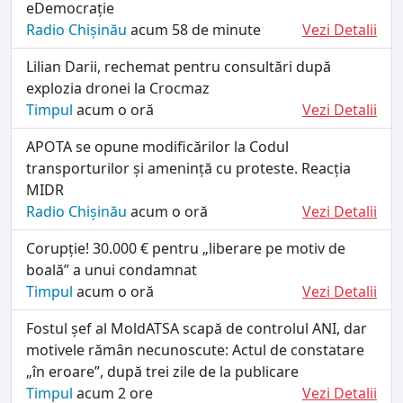
eDemocrație
Radio Chișinău
acum 58 de minute
Vezi Detalii
Lilian Darii, rechemat pentru consultări după
explozia dronei la Crocmaz
Timpul
acum o oră
Vezi Detalii
APOTA se opune modificărilor la Codul
transporturilor și amenință cu proteste. Reacția
MIDR
Radio Chișinău
acum o oră
Vezi Detalii
Corupție! 30.000 € pentru „liberare pe motiv de
boală” a unui condamnat
Timpul
acum o oră
Vezi Detalii
Fostul șef al MoldATSA scapă de controlul ANI, dar
motivele rămân necunoscute: Actul de constatare
„în eroare”, după trei zile de la publicare
Timpul
acum 2 ore
Vezi Detalii