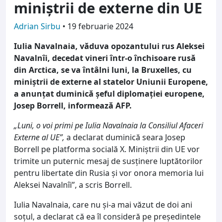
miniștrii de externe din UE
Adrian Sirbu
•
19 februarie 2024
Iulia Navalnaia, văduva opozantului rus Aleksei
Navalnîi, decedat vineri într-o închisoare rusă
din Arctica, se va întâlni luni, la Bruxelles, cu
miniștrii de externe al statelor Uniunii Europene,
a anunțat duminică șeful diplomației europene,
Josep Borrell, informează AFP.
„Luni, o voi primi pe Iulia Navalnaia la Consiliul Afaceri
Externe al UE”,
a declarat duminică seara Josep
Borrell pe platforma socială X. Miniștrii din UE vor
trimite un puternic mesaj de susținere luptătorilor
pentru libertate din Rusia și vor onora memoria lui
Aleksei Navalnîi”, a scris Borrell.
Iulia Navalnaia, care nu și-a mai văzut de doi ani
soțul, a declarat că ea îl consideră pe președintele