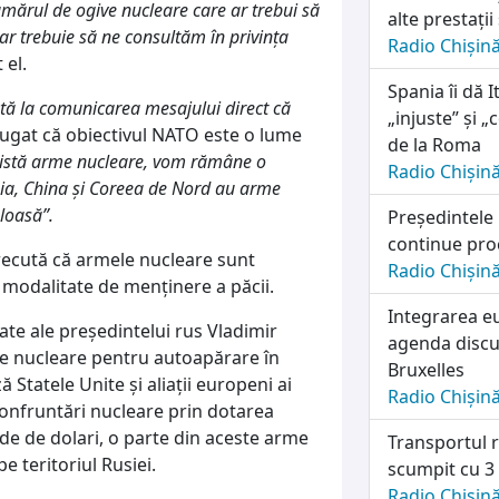
numărul de ogive nucleare care ar trebui să
alte prestații
dar trebuie să ne consultăm în privinţa
Radio Chișin
 el.
Spania îi dă I
tă la comunicarea mesajului direct că
„injuste” și 
ugat că obiectivul NATO este o lume
de la Roma
xistă arme nucleare, vom rămâne o
Radio Chișin
sia, China şi Coreea de Nord au arme
loasă”.
Președintele
continue pro
recută că armele nucleare sunt
Radio Chișin
o modalitate de menţinere a păcii.
Integrarea e
te ale preşedintelui rus Vladimir
agenda discuț
e nucleare pentru autoapărare în
Bruxelles
ă Statele Unite şi aliaţii europeni ai
Radio Chișin
onfruntări nucleare prin dotarea
de de dolari, o parte din aceste arme
Transportul r
e teritoriul Rusiei.
scumpit cu 3
Radio Chișin