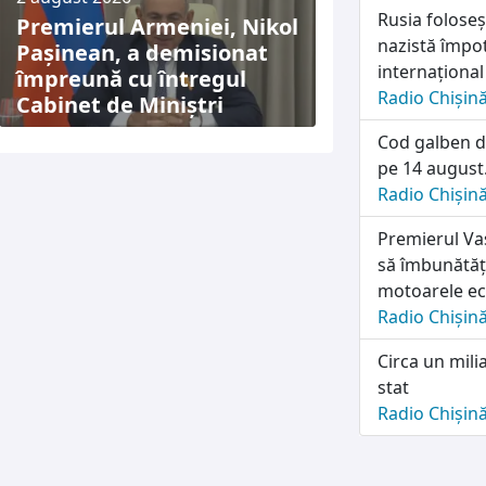
Rusia folose
Premierul Armeniei, Nikol
nazistă împot
Pașinean, a demisionat
internațional
împreună cu întregul
Radio Chișin
Cabinet de Miniștri
Cod galben d
pe 14 august.
Radio Chișin
Premierul Vas
să îmbunătăț
motoarele e
Radio Chișin
Circa un mili
stat
Radio Chișin