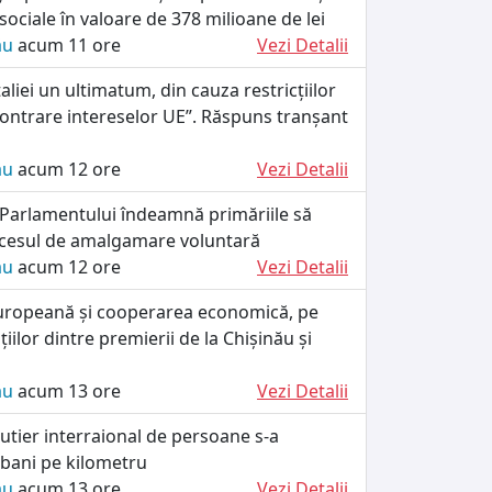
 sociale în valoare de 378 milioane de lei
ău
acum 11 ore
Vezi Detalii
taliei un ultimatum, din cauza restricțiilor
„contrare intereselor UE”. Răspuns tranșant
ău
acum 12 ore
Vezi Detalii
 Parlamentului îndeamnă primăriile să
cesul de amalgamare voluntară
ău
acum 12 ore
Vezi Detalii
uropeană și cooperarea economică, pe
iilor dintre premierii de la Chișinău și
ău
acum 13 ore
Vezi Detalii
utier interraional de persoane s-a
 bani pe kilometru
ău
acum 13 ore
Vezi Detalii