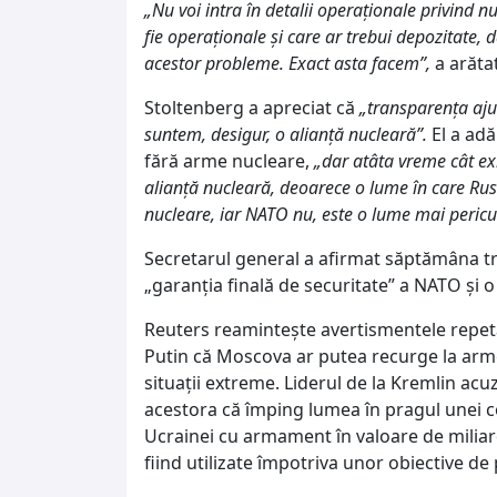
„Nu voi intra în detalii operaţionale privind 
fie operaţionale şi care ar trebui depozitate, 
acestor probleme. Exact asta facem”,
a arătat
Stoltenberg a apreciat că
„transparenţa aju
suntem, desigur, o alianţă nucleară”.
El a adă
fără arme nucleare,
„dar atâta vreme cât e
alianţă nucleară, deoarece o lume în care Ru
nucleare, iar NATO nu, este o lume mai pericu
Secretarul general a afirmat săptămâna t
„garanţia finală de securitate” a NATO şi 
Reuters reaminteşte avertismentele repeta
Putin că Moscova ar putea recurge la arm
situaţii extreme. Liderul de la Kremlin acuz
acestora că împing lumea în pragul unei c
Ucrainei cu armament în valoare de miliar
fiind utilizate împotriva unor obiective de p