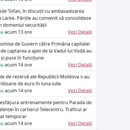
ile Tofan, în discuții cu ambasadoarea
a Lärke. Părțile au convenit să consolideze
 domeniul securității
ău
acum 13 ore
Vezi Detalii
smise de Guvern către Primăria capitalei
 de captarea a apei de la Vadul lui Vodă au
e și puse în funcțiune
ău
acum 14 ore
Vezi Detalii
iale de rezervă ale Republicii Moldova s-au
ilioane de euro în luna iulie
ău
acum 14 ore
Vezi Detalii
r desfășura antrenamente pentru Parada de
enței în cartierul Telecentru. Traficul ar
tat temporar
ău
acum 14 ore
Vezi Detalii