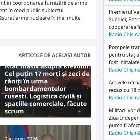
nt în coordonarea furnizării de arme
ent în mod public subiectul
Premierul Vas
făşurat arme nucleare în mai multe
Suediei, Petr
cooperarea în
Radio Chișin
Pompele tran
pentru stația
ARTICOLE DE ACELAȘI AUTOR
5 august 2026
fost instalat
Atac masiv asupra Kievului:
Radio Chișin
Cel puțin 17 morți și zeci de
răniți în urma
Activele ofic
bombardamentelor
redus cu 18 m
rusești. Logistica civilă și
Radio Chișin
spațiile comerciale, făcute
scrum
Militarii vo
Ziua Independ
putea fi afec
Radio Chișin
2 august 2026