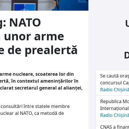
g: NATO
a unor arme
e de prealertă
rme nucleare, scoaterea lor din
Se caută oraș
lertă, în contextul ameninţărilor în
concursul Cap
clarat secretarul general al alianţei,
Radio Chișin
Republica Mol
c consultări între statele membre
Internațională
nuclear al NATO, ca metodă de
Radio Chișin
CNAS a finanț