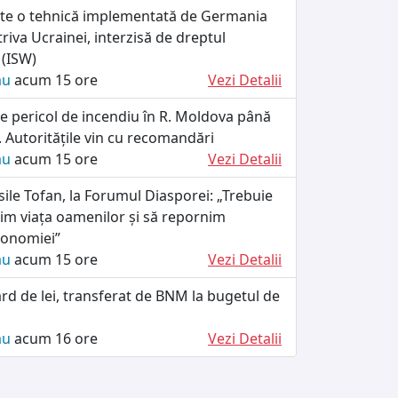
ște o tehnică implementată de Germania
riva Ucrainei, interzisă de dreptul
 (ISW)
ău
acum 15 ore
Vezi Detalii
e pericol de incendiu în R. Moldova până
 Autoritățile vin cu recomandări
ău
acum 15 ore
Vezi Detalii
ile Tofan, la Forumul Diasporei: „Trebuie
im viața oamenilor și să repornim
conomiei”
ău
acum 15 ore
Vezi Detalii
ard de lei, transferat de BNM la bugetul de
ău
acum 16 ore
Vezi Detalii