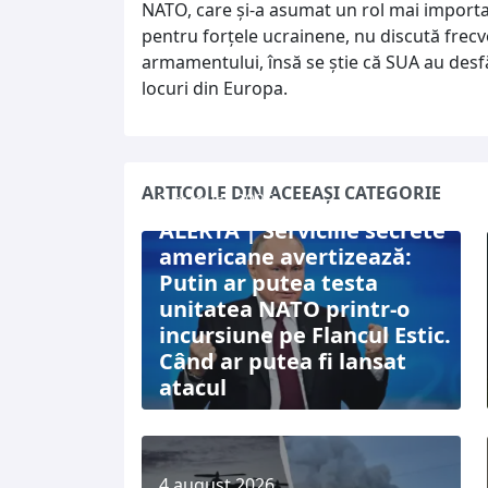
NATO, care şi-a asumat un rol mai importa
pentru forţele ucrainene, nu discută frecv
armamentului, însă se ştie că SUA au des
locuri din Europa.
ARTICOLE DIN ACEEAȘI CATEGORIE
7 august 2026
ALERTĂ | Serviciile secrete
americane avertizează:
Putin ar putea testa
unitatea NATO printr-o
incursiune pe Flancul Estic.
Când ar putea fi lansat
atacul
4 august 2026