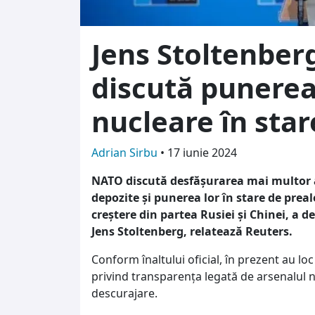
Jens Stoltenber
discută punere
nucleare în star
Adrian Sirbu
•
17 iunie 2024
NATO discută desfăşurarea mai multor a
depozite şi punerea lor în stare de prea
creştere din partea Rusiei şi Chinei, a de
Jens Stoltenberg, relatează Reuters.
Conform înaltului oficial, în prezent au lo
privind transparenţa legată de arsenalul 
descurajare.