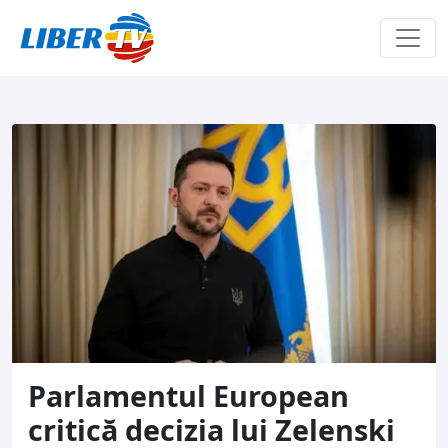
Sari la conținut
Parlamentul European
critică decizia lui Zelenski