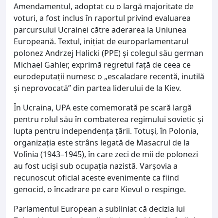
Amendamentul, adoptat cu o largă majoritate de
voturi, a fost inclus în raportul privind evaluarea
parcursului Ucrainei către aderarea la Uniunea
Europeană. Textul, inițiat de europarlamentarul
polonez Andrzej Halicki (PPE) și colegul său german
Michael Gahler, exprimă regretul față de ceea ce
eurodeputații numesc o „escaladare recentă, inutilă
și neprovocată” din partea liderului de la Kiev.
În Ucraina, UPA este comemorată pe scară largă
pentru rolul său în combaterea regimului sovietic și
lupta pentru independența țării. Totuși, în Polonia,
organizația este strâns legată de Masacrul de la
Volînia (1943–1945), în care zeci de mii de polonezi
au fost uciși sub ocupația nazistă. Varșovia a
recunoscut oficial aceste evenimente ca fiind
genocid, o încadrare pe care Kievul o respinge.
Parlamentul European a subliniat că decizia lui