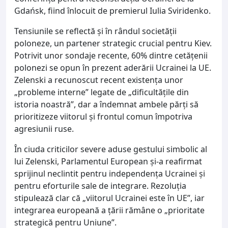
Gdańsk, fiind înlocuit de premierul Iulia Sviridenko.
Tensiunile se reflectă și în rândul societății
poloneze, un partener strategic crucial pentru Kiev.
Potrivit unor sondaje recente, 60% dintre cetățenii
polonezi se opun în prezent aderării Ucrainei la UE.
Zelenski a recunoscut recent existența unor
„probleme interne” legate de „dificultățile din
istoria noastră”, dar a îndemnat ambele părți să
prioritizeze viitorul și frontul comun împotriva
agresiunii ruse.
În ciuda criticilor severe aduse gestului simbolic al
lui Zelenski, Parlamentul European și-a reafirmat
sprijinul neclintit pentru independența Ucrainei și
pentru eforturile sale de integrare. Rezoluția
stipulează clar că „viitorul Ucrainei este în UE”, iar
integrarea europeană a țării rămâne o „prioritate
strategică pentru Uniune”.