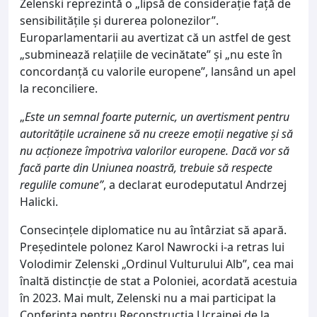
Zelenski reprezintă o „lipsă de considerație față de
sensibilitățile și durerea polonezilor”.
Europarlamentarii au avertizat că un astfel de gest
„subminează relațiile de vecinătate” și „nu este în
concordanță cu valorile europene”, lansând un apel
la reconciliere.
„
Este un semnal foarte puternic, un avertisment pentru
autoritățile ucrainene să nu creeze emoții negative și să
nu acționeze împotriva valorilor europene. Dacă vor să
facă parte din Uniunea noastră, trebuie să respecte
regulile comune”
, a declarat eurodeputatul Andrzej
Halicki.
Consecințele diplomatice nu au întârziat să apară.
Președintele polonez Karol Nawrocki i-a retras lui
Volodimir Zelenski „Ordinul Vulturului Alb”, cea mai
înaltă distincție de stat a Poloniei, acordată acestuia
în 2023. Mai mult, Zelenski nu a mai participat la
Conferința pentru Reconstrucția Ucrainei de la