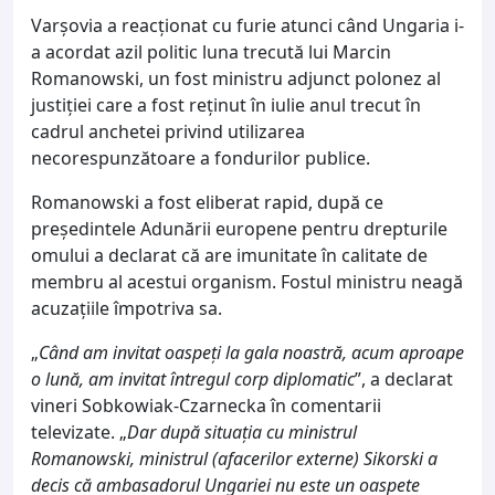
Varşovia a reacţionat cu furie atunci când Ungaria i-
a acordat azil politic luna trecută lui Marcin
Romanowski, un fost ministru adjunct polonez al
justiţiei care a fost reţinut în iulie anul trecut în
cadrul anchetei privind utilizarea
necorespunzătoare a fondurilor publice.
Romanowski a fost eliberat rapid, după ce
preşedintele Adunării europene pentru drepturile
omului a declarat că are imunitate în calitate de
membru al acestui organism. Fostul ministru neagă
acuzaţiile împotriva sa.
„
Când am invitat oaspeţi la gala noastră, acum aproape
o lună, am invitat întregul corp diplomatic
”, a declarat
vineri Sobkowiak-Czarnecka în comentarii
televizate. „
Dar după situaţia cu ministrul
Romanowski, ministrul (afacerilor externe) Sikorski a
decis că ambasadorul Ungariei nu este un oaspete