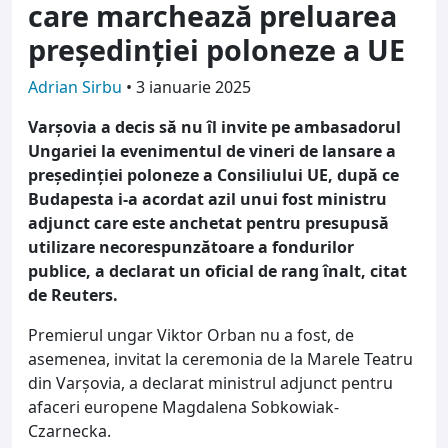
care marchează preluarea
preşedinţiei poloneze a UE
Adrian Sirbu
•
3 ianuarie 2025
Varşovia a decis să nu îl invite pe ambasadorul
Ungariei la evenimentul de vineri de lansare a
preşedinţiei poloneze a Consiliului UE, după ce
Budapesta i-a acordat azil unui fost ministru
adjunct care este anchetat pentru presupusă
utilizare necorespunzătoare a fondurilor
publice, a declarat un oficial de rang înalt, citat
de Reuters.
Premierul ungar Viktor Orban nu a fost, de
asemenea, invitat la ceremonia de la Marele Teatru
din Varşovia, a declarat ministrul adjunct pentru
afaceri europene Magdalena Sobkowiak-
Czarnecka.