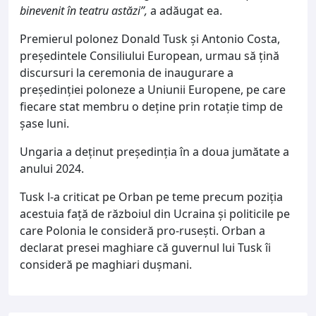
binevenit în teatru astăzi”,
a adăugat ea.
Premierul polonez Donald Tusk şi Antonio Costa,
preşedintele Consiliului European, urmau să ţină
discursuri la ceremonia de inaugurare a
preşedinţiei poloneze a Uniunii Europene, pe care
fiecare stat membru o deţine prin rotaţie timp de
şase luni.
Ungaria a deţinut preşedinţia în a doua jumătate a
anului 2024.
Tusk l-a criticat pe Orban pe teme precum poziţia
acestuia faţă de războiul din Ucraina şi politicile pe
care Polonia le consideră pro-ruseşti. Orban a
declarat presei maghiare că guvernul lui Tusk îi
consideră pe maghiari duşmani.