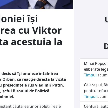
oniei își
rea cu Viktor
ta acestuia la
Mihai Popșoi:
eliberate lega
 decis să își anuleze întâlnirea
Timpul
acum 
 Orbán, ca reacție directă la vizita
Călărașiul, f
u președintele rus Vladimir Putin.
pentru refac
 șeful Biroului de Politică
Timpul
acum 
oloniei.
onstant căutarea unor soluții reale
Centură, auto