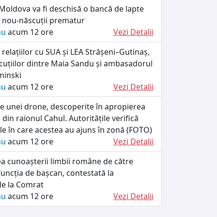
Moldova va fi deschisă o bancă de lapte
nou-născuții prematur
ău
acum 12 ore
Vezi Detalii
relațiilor cu SUA și LEA Strășeni–Gutinaș,
scuțiilor dintre Maia Sandu și ambasadorul
minski
ău
acum 12 ore
Vezi Detalii
e unei drone, descoperite în apropierea
 din raionul Cahul. Autoritățile verifică
e în care acestea au ajuns în zonă (FOTO)
ău
acum 12 ore
Vezi Detalii
ea cunoașterii limbii române de către
 funcția de bașcan, contestată la
de la Comrat
ău
acum 12 ore
Vezi Detalii