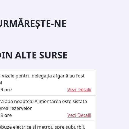
URMĂREȘTE-NE
DIN ALTE SURSE
 Vizele pentru delegația afgană au fost
l
9 ore
Vezi Detalii
ără apă noaptea: Alimentarea este sistată
erea rezervelor
9 ore
Vezi Detalii
buze electrice și metrou spre suburbii.