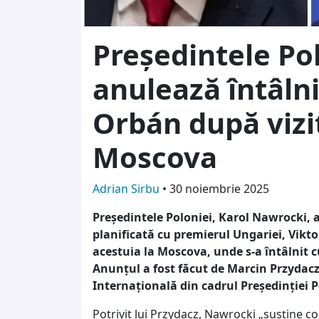
Președintele Pol
anulează întâlni
Orbán după vizi
Moscova
Adrian Sirbu
•
30 noiembrie 2025
Președintele Poloniei, Karol Nawrocki, a
planificată cu premierul Ungariei, Viktor
acestuia la Moscova, unde s-a întâlnit c
Anunțul a fost făcut de Marcin Przydacz,
Internațională din cadrul Președinției P
Potrivit lui Przydacz, Nawrocki „susține c