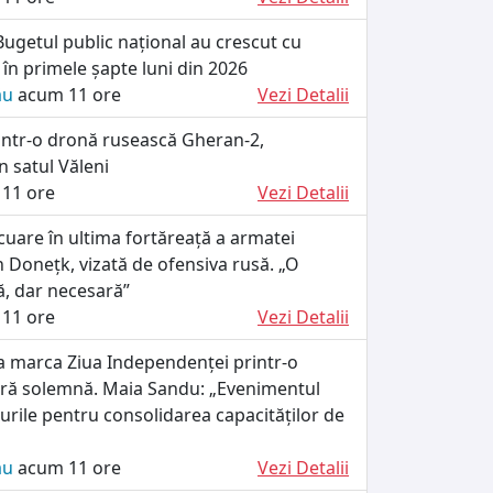
 Bugetul public național au crescut cu
în primele șapte luni din 2026
ău
acum 11 ore
Vezi Detalii
ntr-o dronă rusească Gheran-2,
n satul Văleni
11 ore
Vezi Detalii
uare în ultima fortăreață a armatei
 Donețk, vizată de ofensiva rusă. „O
lă, dar necesară”
11 ore
Vezi Detalii
a marca Ziua Independenței printr-o
ară solemnă. Maia Sandu: „Evenimentul
turile pentru consolidarea capacităților de
ău
acum 11 ore
Vezi Detalii