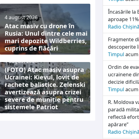
Încasările la
4 august 2026
aproape 11% 
Atac masiv cu drone în
Radio Chișin
Rusia: Unul dintre cele mai
Fragmente di
mari depozite Wildberries,
descoperite î
cuprins de flăcări
Timpul
acum 
1 august 2026
Ordin de evac
(FOTO) Atac masiv asupra
ucrainene din
Ucrainei: Kievul, lovit de
decizie difici
rachete balistice. Zelenski
Timpul
acum 
avertizează asupra crizei
severe de muniție pentru
R. Moldova v
sistemele Patriot
paradă milit
reflectă efor
apărare”
Radio Chișin