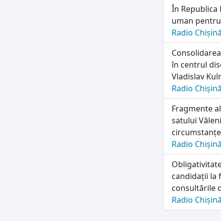
În Republica 
uman pentru 
Radio Chișin
Consolidarea 
în centrul di
Vladislav Kul
Radio Chișin
Fragmente al
satului Văleni
circumstanțel
Radio Chișin
Obligativitat
candidații la
consultările 
Radio Chișin