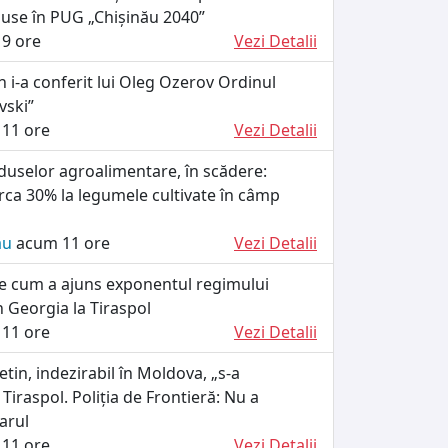
puse în PUG „Chișinău 2040”
9 ore
Vezi Detalii
n i-a conferit lui Oleg Ozerov Ordinul
vski”
11 ore
Vezi Detalii
duselor agroalimentare, în scădere:
circa 30% la legumele cultivate în câmp
ău
acum 11 ore
Vezi Detalii
ie cum a ajuns exponentul regimului
n Georgia la Tiraspol
11 ore
Vezi Detalii
etin, indezirabil în Moldova, „s-a
 Tiraspol. Poliția de Frontieră: Nu a
arul
11 ore
Vezi Detalii