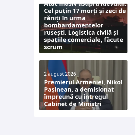
Atac masiv asupra Kievului:
Cel puțin 17 morți și zeci de
răniți în urma
bombardamentelor
rusești. Logistica civilă și
spațiile comerciale, făcute
scrum
2 august 2026
Premierul Armeniei, Nikol
Pașinean, a demisionat
împreună cu întregul
Cabinet de Miniștri