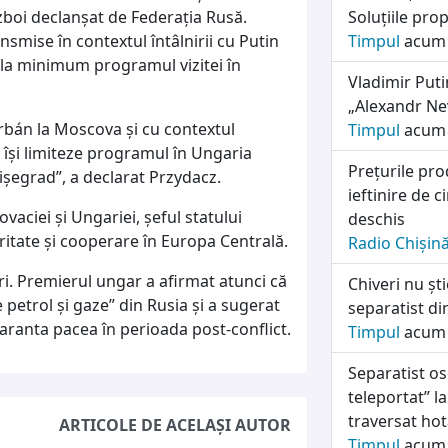
zboi declanșat de Federația Rusă.
Soluțiile pro
nsmise în contextul întâlnirii cu Putin
Timpul
acum 
la minimum programul vizitei în
Vladimir Puti
„Alexandr Ne
Orbán la Moscova și cu contextul
Timpul
acum 
 își limiteze programul în Ungaria
Prețurile pro
ișegrad”, a declarat Przydacz.
ieftinire de 
ovaciei și Ungariei, șeful statului
deschis
itate și cooperare în Europa Centrală.
Radio Chișin
ri. Premierul ungar a afirmat atunci că
Chiveri nu șt
e petrol și gaze” din Rusia și a sugerat
separatist di
aranta pacea în perioada post-conflict.
Timpul
acum 
Separatist os
teleportat” la
traversat hot
ARTICOLE DE ACELAȘI AUTOR
Timpul
acum 