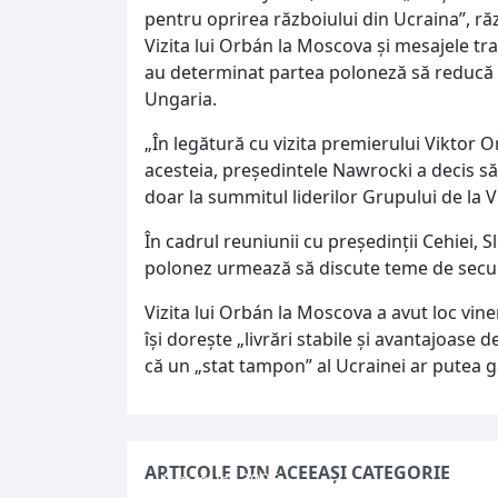
pentru oprirea războiului din Ucraina”, ră
Vizita lui Orbán la Moscova și mesajele tra
au determinat partea poloneză să reducă 
Ungaria.
„În legătură cu vizita premierului Viktor 
acesteia, președintele Nawrocki a decis să
doar la summitul liderilor Grupului de la V
În cadrul reuniunii cu președinții Cehiei, Sl
polonez urmează să discute teme de secur
Vizita lui Orbán la Moscova a avut loc vine
își dorește „livrări stabile și avantajoase d
că un „stat tampon” al Ucrainei ar putea g
ARTICOLE DIN ACEEAȘI CATEGORIE
5 august 2026