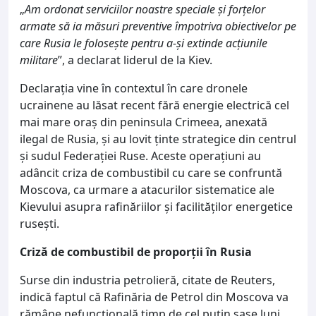
„
Am ordonat serviciilor noastre speciale și forțelor
armate să ia măsuri preventive împotriva obiectivelor pe
care Rusia le folosește pentru a-și extinde acțiunile
militare
”, a declarat liderul de la Kiev.
Declarația vine în contextul în care dronele
ucrainene au lăsat recent fără energie electrică cel
mai mare oraș din peninsula Crimeea, anexată
ilegal de Rusia, și au lovit ținte strategice din centrul
și sudul Federației Ruse. Aceste operațiuni au
adâncit criza de combustibil cu care se confruntă
Moscova, ca urmare a atacurilor sistematice ale
Kievului asupra rafinăriilor și facilităților energetice
rusești.
Criză de combustibil de proporții în Rusia
Surse din industria petrolieră, citate de Reuters,
indică faptul că Rafinăria de Petrol din Moscova va
rămâne nefuncțională timp de cel puțin șase luni