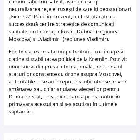
comunicații prin satelit, având ca scop
neutralizarea rețelei rusești de sateliți geostaționari
„Express”. Până în prezent, au fost atacate cu
succes două centre strategice de comunicații
spațiale din Federația Rusă: „Dubna” (regiunea
Moscova) și „Vladimir” (regiunea Vladimir).
Efectele acestor atacuri pe teritoriul rus încep să
clatine și stabilitatea politică de la Kremlin. Potrivit
unor surse din presa internațională, pe fundalul
atacurilor constante cu drone asupra Moscovei,
autoritățile ruse au început discuții intense privind
amânarea sau chiar anularea alegerilor pentru
Duma de Stat, un subiect care a prins contur în
primăvara acestui an și s-a acutizat în ultimele
săptămâni.