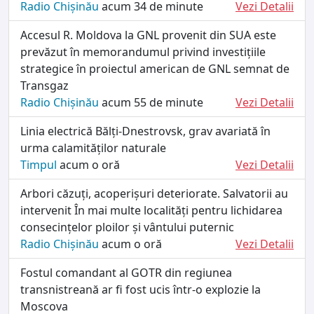
Radio Chișinău
acum 34 de minute
Vezi Detalii
Accesul R. Moldova la GNL provenit din SUA este
prevăzut în memorandumul privind investițiile
strategice în proiectul american de GNL semnat de
Transgaz
Radio Chișinău
acum 55 de minute
Vezi Detalii
Linia electrică Bălți-Dnestrovsk, grav avariată în
urma calamităților naturale
Timpul
acum o oră
Vezi Detalii
Arbori căzuți, acoperișuri deteriorate. Salvatorii au
intervenit În mai multe localități pentru lichidarea
consecințelor ploilor și vântului puternic
Radio Chișinău
acum o oră
Vezi Detalii
Fostul comandant al GOTR din regiunea
transnistreană ar fi fost ucis într-o explozie la
Moscova