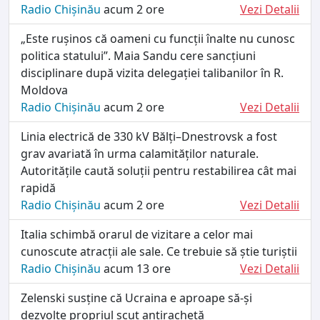
Radio Chișinău
acum 2 ore
Vezi Detalii
„Este rușinos că oameni cu funcții înalte nu cunosc
politica statului”. Maia Sandu cere sancțiuni
disciplinare după vizita delegației talibanilor în R.
Moldova
Radio Chișinău
acum 2 ore
Vezi Detalii
Linia electrică de 330 kV Bălți–Dnestrovsk a fost
grav avariată în urma calamităților naturale.
Autoritățile caută soluții pentru restabilirea cât mai
rapidă
Radio Chișinău
acum 2 ore
Vezi Detalii
Italia schimbă orarul de vizitare a celor mai
cunoscute atracții ale sale. Ce trebuie să știe turiștii
Radio Chișinău
acum 13 ore
Vezi Detalii
Zelenski susține că Ucraina e aproape să-și
dezvolte propriul scut antirachetă