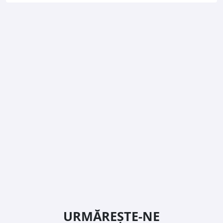
URMĂREȘTE-NE