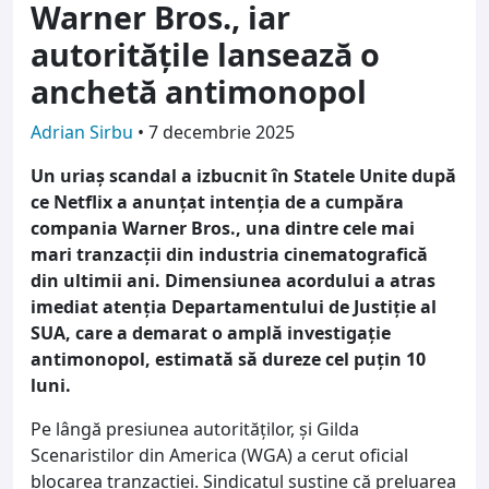
Warner Bros., iar
autoritățile lansează o
anchetă antimonopol
Adrian Sirbu
•
7 decembrie 2025
Un uriaș scandal a izbucnit în Statele Unite după
ce Netflix a anunțat intenția de a cumpăra
compania Warner Bros., una dintre cele mai
mari tranzacții din industria cinematografică
din ultimii ani. Dimensiunea acordului a atras
imediat atenția Departamentului de Justiție al
SUA, care a demarat o amplă investigație
antimonopol, estimată să dureze cel puțin 10
luni.
Pe lângă presiunea autorităților, și Gilda
Scenaristilor din America (WGA) a cerut oficial
blocarea tranzacției. Sindicatul susține că preluarea