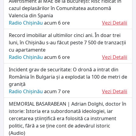
Avertisment al MAE de la București: Risc ridicat în
cazul deplasărilor în Comunitatea autonomă
Valencia din Spania
Radio Chișinău
acum 6 ore
Vezi Detalii
Record imobiliar al ultimilor cinci ani. În doar trei
luni, în Chișinău s-au făcut peste 7 500 de tranzacții
cu apartamente
Radio Chișinău
acum 6 ore
Vezi Detalii
Incident grav de securitate: O dronă a intrat din
România în Bulgaria și a explodat la 100 de metri de
graniță
Radio Chișinău
acum 7 ore
Vezi Detalii
MEMORIAL BASARABEAN | Adrian Dolghi, doctor în
istorie: Istoria era subordonată ideologiei, iar
cercetarea științifică era folosită ca instrument
politic, fără a se ține cont de adevărul istoric
(Audio)