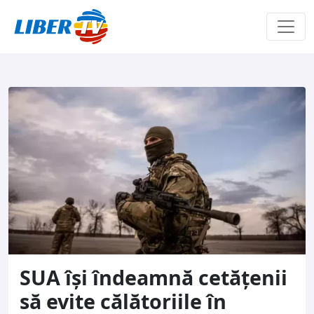
Sari la conținut
SUA îşi îndeamnă cetăţenii
să evite călătoriile în