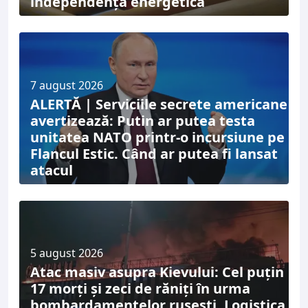
independență energetică
7 august 2026
ALERTĂ | Serviciile secrete americane
avertizează: Putin ar putea testa
unitatea NATO printr-o incursiune pe
Flancul Estic. Când ar putea fi lansat
atacul
5 august 2026
Atac masiv asupra Kievului: Cel puțin
17 morți și zeci de răniți în urma
bombardamentelor rusești. Logistica