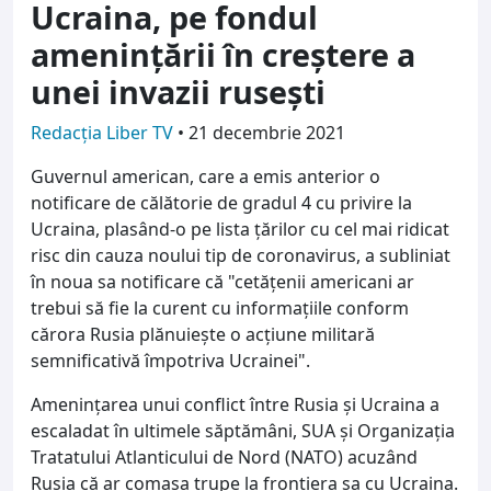
Ucraina, pe fondul
ameninţării în creştere a
unei invazii ruseşti
Redacția Liber TV
•
21 decembrie 2021
Guvernul american, care a emis anterior o
notificare de călătorie de gradul 4 cu privire la
Ucraina, plasând-o pe lista ţărilor cu cel mai ridicat
risc din cauza noului tip de coronavirus, a subliniat
în noua sa notificare că "cetăţenii americani ar
trebui să fie la curent cu informaţiile conform
cărora Rusia plănuieşte o acţiune militară
semnificativă împotriva Ucrainei".
Ameninţarea unui conflict între Rusia şi Ucraina a
escaladat în ultimele săptămâni, SUA şi Organizaţia
Tratatului Atlanticului de Nord (NATO) acuzând
Rusia că ar comasa trupe la frontiera sa cu Ucraina.