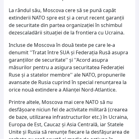
La rândul său, Moscova cere să se pună capăt
extinderii NATO spre est şi a cerut recent garanţii
de securitate din partea organizaţiei în schimbul
dezescaladării situaţiei de la frontiera cu Ucraina.
Incluse de Moscova în două texte pe care le-a
denumit ''Tratat între SUA şi Federaţia Rusă asupra
garanţiilor de securitate'' şi ''Acord asupra
măsurilor pentru a asigura securitatea Federaţiei
Ruse şi a statelor membre'' ale NATO, propunerile
avansate de Rusia cuprind în special renunţarea la
orice nouă extindere a Alianţei Nord-Atlantice.
Printre altele, Moscova mai cere NATO să nu
desfăşoare niciun fel de activitate militară (crearea
de baze, utilizarea infrastructurilor etc.) în Ucraina,
Europa de Est, Caucaz şi Asia Centrală, iar Statele
Unite şi Rusia să renunţe fiecare la desfăşurarea de