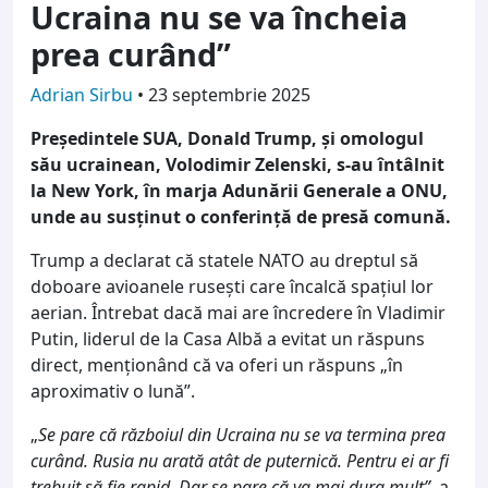
Ucraina nu se va încheia
prea curând”
Adrian Sirbu
•
23 septembrie 2025
Președintele SUA, Donald Trump, și omologul
său ucrainean, Volodimir Zelenski, s-au întâlnit
la New York, în marja Adunării Generale a ONU,
unde au susținut o conferință de presă comună.
Trump a declarat că statele NATO au dreptul să
doboare avioanele rusești care încalcă spațiul lor
aerian. Întrebat dacă mai are încredere în Vladimir
Putin, liderul de la Casa Albă a evitat un răspuns
direct, menționând că va oferi un răspuns „în
aproximativ o lună”.
„
Se pare că războiul din Ucraina nu se va termina prea
curând. Rusia nu arată atât de puternică. Pentru ei ar fi
trebuit să fie rapid. Dar se pare că va mai dura mult”,
a