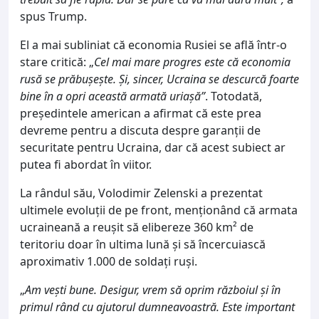
spus Trump.
El a mai subliniat că economia Rusiei se află într-o
stare critică: „
Cel mai mare progres este că economia
rusă se prăbușește. Și, sincer, Ucraina se descurcă foarte
bine în a opri această armată uriașă”
. Totodată,
președintele american a afirmat că este prea
devreme pentru a discuta despre garanții de
securitate pentru Ucraina, dar că acest subiect ar
putea fi abordat în viitor.
La rândul său, Volodimir Zelenski a prezentat
ultimele evoluții de pe front, menționând că armata
ucraineană a reușit să elibereze 360 km² de
teritoriu doar în ultima lună și să încercuiască
aproximativ 1.000 de soldați ruși.
„
Am vești bune. Desigur, vrem să oprim războiul și în
primul rând cu ajutorul dumneavoastră. Este important