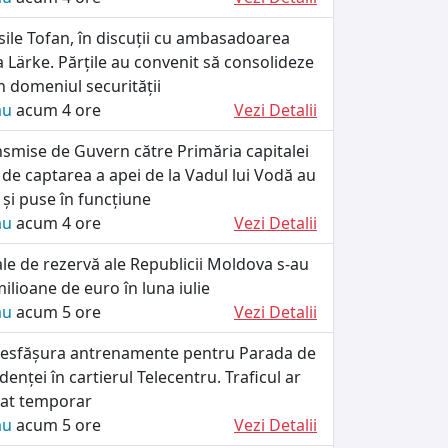
ile Tofan, în discuții cu ambasadoarea
a Lärke. Părțile au convenit să consolideze
 domeniul securității
ău
acum 4 ore
Vezi Detalii
smise de Guvern către Primăria capitalei
 de captarea a apei de la Vadul lui Vodă au
e și puse în funcțiune
ău
acum 4 ore
Vezi Detalii
iale de rezervă ale Republicii Moldova s-au
ilioane de euro în luna iulie
ău
acum 5 ore
Vezi Detalii
r desfășura antrenamente pentru Parada de
enței în cartierul Telecentru. Traficul ar
tat temporar
ău
acum 5 ore
Vezi Detalii