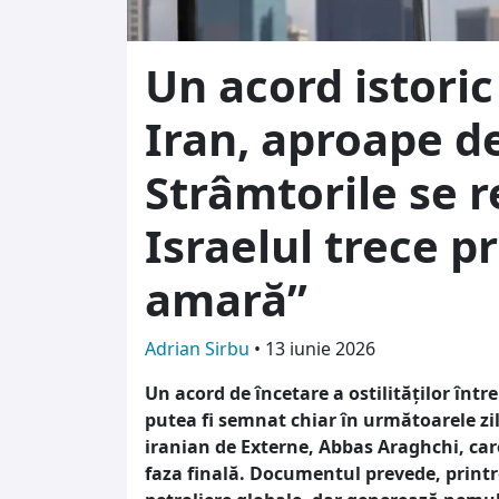
Un acord istoric
Iran, aproape d
Strâmtorile se r
Israelul trece pr
amară”
Adrian Sirbu
•
13 iunie 2026
Un acord de încetare a ostilităților între
putea fi semnat chiar în următoarele zil
iranian de Externe, Abbas Araghchi, care 
faza finală. Documentul prevede, printre