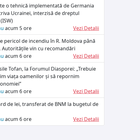
ște o tehnică implementată de Germania
riva Ucrainei, interzisă de dreptul
 (ISW)
ău
acum 5 ore
Vezi Detalii
e pericol de incendiu în R. Moldova până
 Autoritățile vin cu recomandări
ău
acum 6 ore
Vezi Detalii
ile Tofan, la Forumul Diasporei: „Trebuie
im viața oamenilor și să repornim
conomiei”
ău
acum 6 ore
Vezi Detalii
ard de lei, transferat de BNM la bugetul de
ău
acum 6 ore
Vezi Detalii