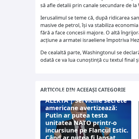
să afle detalii prin canale secundare de l
Ierusalimul se teme că, după ridicarea sancț
masive de petrol, își va stabiliza economia
fără a face concesii majore. O altă îngrijora
acțiune a armatei israeliene împotriva Hez
De cealaltă parte, Washingtonul se declară 
odată ce va lua cunoștință cu textul final și
ARTICOLE DIN ACEEAȘI CATEGORIE
7 august 2026
ALERTĂ | Serviciile secrete
americane avertizează:
Putin ar putea testa
unitatea NATO printr-o
incursiune pe Flancul Estic.
Când ar putea fi lansat