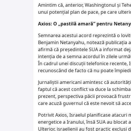
Amintim că, anterior, Washingtonul și Teher
unui potențial plan de pace, pe care ulteri
Axios: O „pastilă amară” pentru Netan
Semnarea acestui acord reprezintă o lovit
Benjamin Netanyahu, notează publicația a
afirmă că președintele SUA a informat dej
intenția de a semna acordul în zilele urm
În cadrul unei discuții telefonice recente,
recunoscând de facto că nu poate împiedi
Jurnaliștii americani amintesc că autorități
faptul că acest conflict va duce la schimb
prezent, perspectiva păcii provoacă frustrar
care acuză guvernul că este nevoit să acc
Potrivit Axios, Israelul planificase atacuri
energetice a Iranului, însă SUA au blocat 
Ulterior, israelienii au fost practic excluși