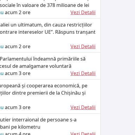
 sociale în valoare de 378 milioane de lei
ău
acum 2 ore
Vezi Detalii
taliei un ultimatum, din cauza restricțiilor
„contrare intereselor UE”. Răspuns tranșant
ău
acum 2 ore
Vezi Detalii
 Parlamentului îndeamnă primăriile să
cesul de amalgamare voluntară
ău
acum 3 ore
Vezi Detalii
uropeană și cooperarea economică, pe
iilor dintre premierii de la Chișinău și
ău
acum 3 ore
Vezi Detalii
utier interraional de persoane s-a
 bani pe kilometru
ău
acum 4 ore
Vezi Detalii