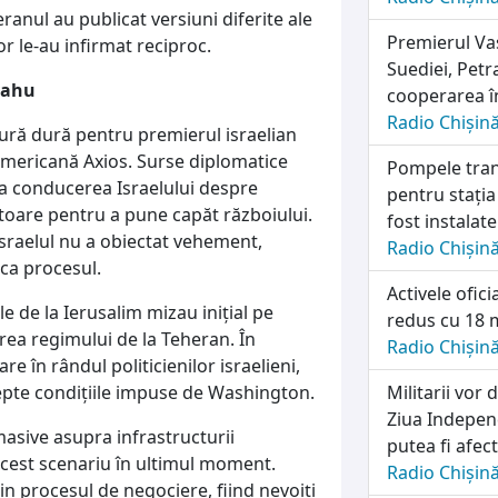
anul au publicat versiuni diferite ale
Premierul Vas
or le-au infirmat reciproc.
Suediei, Petr
yahu
cooperarea în
Radio Chișin
ură dură pentru premierul israelian
mericană Axios. Surse diplomatice
Pompele tran
a conducerea Israelului despre
pentru stația
ătoare pentru a pune capăt războiului.
fost instalat
 Israelul nu a obiectat vehement,
Radio Chișin
ca procesul.
Activele ofic
le de la Ierusalim mizau inițial pe
redus cu 18 m
area regimului de la Teheran. În
Radio Chișin
e în rândul politicienilor israelieni,
epte condițiile impuse de Washington.
Militarii vo
Ziua Independ
 masive asupra infrastructurii
putea fi afec
acest scenariu în ultimul moment.
Radio Chișin
 din procesul de negociere, fiind nevoiți