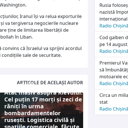
a Washington.
Rusia folose
nazistă împot
iunilor, Iranul își va relua exporturile
internațional
 și va tergiversa negocierile nucleare
Radio Chișin
re ține de limitarea libertății de
bollah în Liban.
Cod galben d
pe 14 august.
convins că Israelul va sprijini acordul
Radio Chișin
 condițiile sale de securitate.
Premierul Vas
să îmbunătăț
motoarele e
ARTICOLE DE ACELAȘI AUTOR
Radio Chișin
5 august 2026
Atac masiv asupra Kievului:
Circa un mili
Cel puțin 17 morți și zeci de
stat
răniți în urma
Radio Chișin
bombardamentelor
rusești. Logistica civilă și
spațiile comerciale, făcute