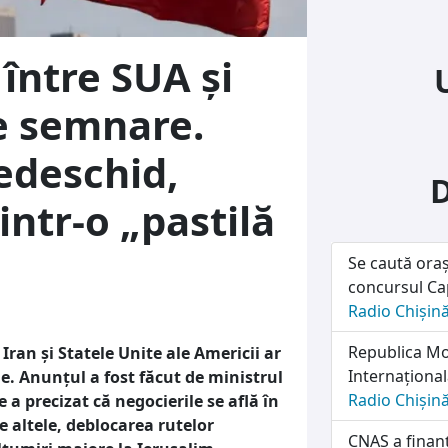
 între SUA și
e semnare.
edeschid,
intr-o „pastilă
Se caută oraș
concursul Cap
Radio Chișin
Republica Mol
 Iran și Statele Unite ale Americii ar
Internațională
e. Anunțul a fost făcut de ministrul
Radio Chișin
a precizat că negocierile se află în
 altele, deblocarea rutelor
CNAS a finanț