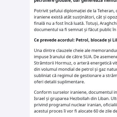
petroliere globale, dar generează nemul
Potrivit șefului diplomației de la Teheran, 
iraniene există atât susținători, cât și opoz
finală nu a fost încă luată. Totuși, Araghc
documentul va fi semnat și făcut public în 
Ce prevede acordul: Petrol, blocade și L
Una dintre clauzele cheie ale memorandum
impuse Iranului de către SUA. De asemen
Strâmtorii Hormuz, o arteră energetică vi
din volumul mondial de petrol și gaz natural
subliniat că regimul de gestionare a strâmto
oferi detalii suplimentare.
Conform surselor iraniene, documentul incl
Israel și gruparea Hezbollah din Liban. Ult
privind programul nuclear iranian, oficial
acestui proces îi vor fi alocate 60 de zile 