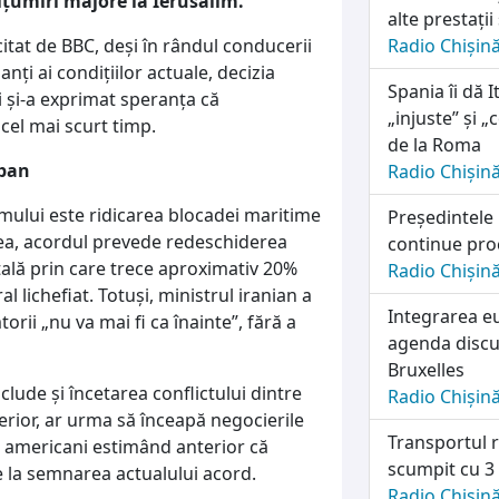
țumiri majore la Ierusalim.
alte prestații
citat de BBC, deși în rândul conducerii
Radio Chișin
anți ai condițiilor actuale, decizia
Spania îi dă I
hi și-a exprimat speranța că
„injuste” și 
cel mai scurt timp.
de la Roma
iban
Radio Chișin
ului este ridicarea blocadei maritime
Președintele
ea, acordul prevede redeschiderea
continue pro
tală prin care trece aproximativ 20%
Radio Chișin
 lichefiat. Totuși, ministrul iranian a
Integrarea e
rii „nu va mai fi ca înainte”, fără a
agenda discuț
Bruxelles
ude și încetarea conflictului dintre
Radio Chișin
erior, ar urma să înceapă negocierile
Transportul r
ii americani estimând anterior că
scumpit cu 3
de la semnarea actualului acord.
Radio Chișin