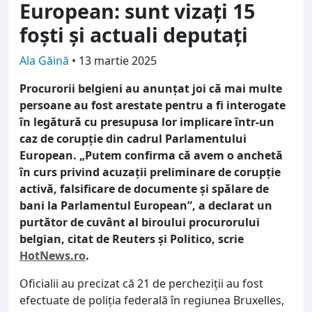
European: sunt vizați 15
foști și actuali deputați
Ala Găină
•
13 martie 2025
Procurorii belgieni au anunțat joi că mai multe
persoane au fost arestate pentru a fi interogate
în legătură cu presupusa lor implicare într-un
caz de corupție din cadrul Parlamentului
European.
„Putem confirma că avem o anchetă
în curs privind acuzații preliminare de corupție
activă, falsificare de documente și spălare de
bani la Parlamentul European”, a declarat un
purtător de cuvânt al biroului procurorului
belgian, citat de Reuters și Politico, scrie
HotNews.ro
.
Oficialii au precizat că 21 de percheziții au fost
efectuate de poliția federală în regiunea Bruxelles,