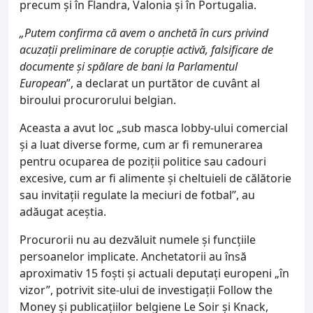
precum și în Flandra, Valonia și în Portugalia.
„Putem confirma că avem o anchetă în curs privind
acuzații preliminare de corupție activă, falsificare de
documente și spălare de bani la Parlamentul
European
”, a declarat un purtător de cuvânt al
biroului procurorului belgian.
Aceasta a avut loc „sub masca lobby-ului comercial
și a luat diverse forme, cum ar fi remunerarea
pentru ocuparea de poziții politice sau cadouri
excesive, cum ar fi alimente și cheltuieli de călătorie
sau invitații regulate la meciuri de fotbal”, au
adăugat aceștia.
Procurorii nu au dezvăluit numele și funcțiile
persoanelor implicate. Anchetatorii au însă
aproximativ 15 foști și actuali deputați europeni „în
vizor”, potrivit site-ului de investigații Follow the
Money și publicațiilor belgiene Le Soir și Knack,