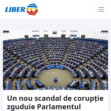
Sari la conținut
Un nou scandal de corupție
zguduie Parlamentul