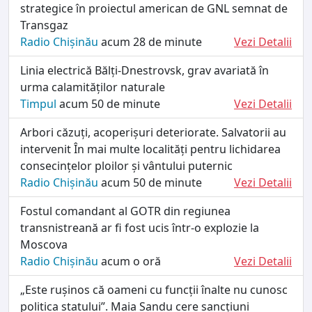
strategice în proiectul american de GNL semnat de
Transgaz
Radio Chișinău
acum 28 de minute
Vezi Detalii
Linia electrică Bălți-Dnestrovsk, grav avariată în
urma calamităților naturale
Timpul
acum 50 de minute
Vezi Detalii
Arbori căzuți, acoperișuri deteriorate. Salvatorii au
intervenit În mai multe localități pentru lichidarea
consecințelor ploilor și vântului puternic
Radio Chișinău
acum 50 de minute
Vezi Detalii
Fostul comandant al GOTR din regiunea
transnistreană ar fi fost ucis într-o explozie la
Moscova
Radio Chișinău
acum o oră
Vezi Detalii
„Este rușinos că oameni cu funcții înalte nu cunosc
politica statului”. Maia Sandu cere sancțiuni