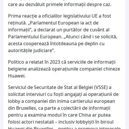
care au dezvăluit primele informații despre caz.
Prima reacție a oficialilor legislativului UE a fost
reținută. „Parlamentul European ia act de
informații”, a declarat un purtător de cuvânt al
Parlamentului European. „Atunci când i se solicită,
acesta cooperează întotdeauna pe deplin cu
autoritățile judiciare”.
Politico a relatat în 2023 că serviciile de informații
belgiene analizează operațiunile companiei chineze
Huawei.
Serviciul de Securitate de Stat al Belgiei (VSSE) a
solicitat interviuri cu foști angajați ai operațiunii de
lobby a companiei din inima cartierului european
din Bruxelles, ca parte a colectării de informații
pentru a examina modul în care China ar putea
folosi actori nestatali – inclusiv lobbyiști în biroul
Huawei din Bruxelles – pentru a promova interesele