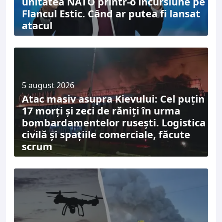
unitatea NATO printr-o incursiune pe
Flancul Estic. Când ar putea fi lansat
atacul
5 august 2026
Atac masiv asupra Kievului: Cel puțin
17 morți și zeci de răniți în urma
bombardamentelor rusești. Logistica
civilă și spațiile comerciale, făcute
scrum