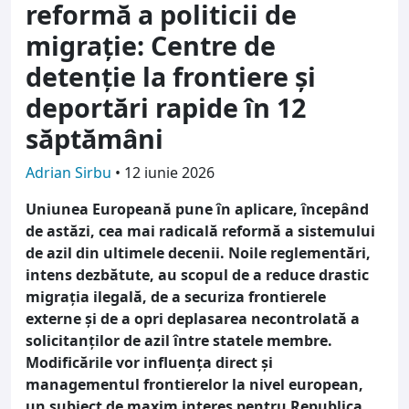
reformă a politicii de
migrație: Centre de
detenție la frontiere și
deportări rapide în 12
săptămâni
Adrian Sirbu
•
12 iunie 2026
Uniunea Europeană pune în aplicare, începând
de astăzi, cea mai radicală reformă a sistemului
de azil din ultimele decenii. Noile reglementări,
intens dezbătute, au scopul de a reduce drastic
migrația ilegală, de a securiza frontierele
externe și de a opri deplasarea necontrolată a
solicitanților de azil între statele membre.
Modificările vor influența direct și
managementul frontierelor la nivel european,
un subiect de maxim interes pentru Republica