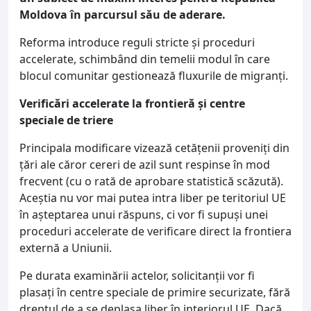
Moldova în parcursul său de aderare.
Reforma introduce reguli stricte și proceduri
accelerate, schimbând din temelii modul în care
blocul comunitar gestionează fluxurile de migranți.
Verificări accelerate la frontieră și centre
speciale de triere
Principala modificare vizează cetățenii proveniți din
țări ale căror cereri de azil sunt respinse în mod
frecvent (cu o rată de aprobare statistică scăzută).
Aceștia nu vor mai putea intra liber pe teritoriul UE
în așteptarea unui răspuns, ci vor fi supuși unei
proceduri accelerate de verificare direct la frontiera
externă a Uniunii.
Pe durata examinării actelor, solicitanții vor fi
plasați în centre speciale de primire securizate, fără
dreptul de a se deplasa liber în interiorul UE. Dacă