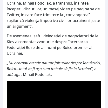
Ucraina, Mihail Podoliak, a transmis, înaintea
începerii discuțiilor, un mesaj video pe pagina sa de
Twitter, în care face trimitere la „convingerea”
rușilor că violența împotriva civililor ucraineni „este
un argument”.
De asemenea, șeful delegației de negociatori de la
Kiev a comentat zvonurile despre încercarea
Federației Ruse de a-l numi pe Boico premier al
Ucrainei.
„Nu acordați atenție tuturor falsurilor despre Ianukovici,
Boico…totul va fi așa cum trebuie să fie în Ucraina”
, a
adăugat Mihail Podoliak.