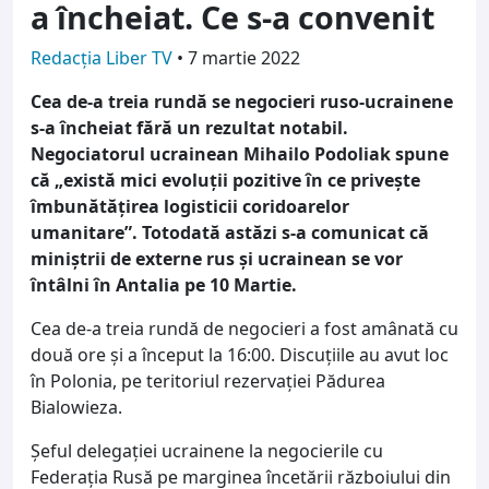
a încheiat. Ce s-a convenit
Redacția Liber TV
•
7 martie 2022
Cea de-a treia rundă se negocieri ruso-ucrainene
s-a încheiat fără un rezultat notabil.
Negociatorul ucrainean Mihailo Podoliak spune
că „există mici evoluții pozitive în ce privește
îmbunătățirea logisticii coridoarelor
umanitare”. Totodată astăzi s-a comunicat că
miniștrii de externe rus și ucrainean se vor
întâlni în Antalia pe 10 Martie.
Cea de-a treia rundă de negocieri a fost amânată cu
două ore și a început la 16:00. Discuțiile au avut loc
în Polonia, pe teritoriul rezervației Pădurea
Bialowieza.
Șeful delegației ucrainene la negocierile cu
Federația Rusă pe marginea încetării războiului din