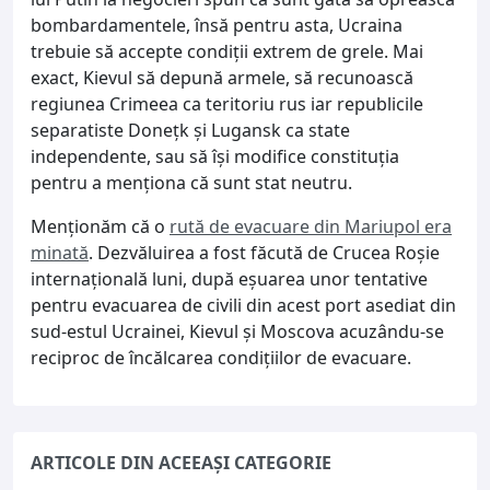
bombardamentele, însă pentru asta, Ucraina
trebuie să accepte condiţii extrem de grele. Mai
exact, Kievul să depună armele, să recunoască
regiunea Crimeea ca teritoriu rus iar republicile
separatiste Donețk și Lugansk ca state
independente, sau să îşi modifice constituţia
pentru a menţiona că sunt stat neutru.
Menționăm că o
rută de evacuare din Mariupol era
minată
. Dezvăluirea a fost făcută de Crucea Roşie
internaţională luni, după eşuarea unor tentative
pentru evacuarea de civili din acest port asediat din
sud-estul Ucrainei, Kievul şi Moscova acuzându-se
reciproc de încălcarea condiţiilor de evacuare.
ARTICOLE DIN ACEEAȘI CATEGORIE