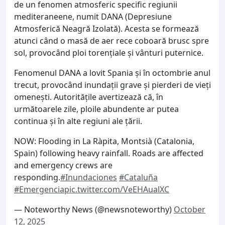
de un fenomen atmosferic specific regiunii
mediteraneene, numit DANA (Depresiune
Atmosferică Neagră Izolată). Acesta se formează
atunci când o masă de aer rece coboară brusc spre
sol, provocând ploi torențiale și vânturi puternice.
Fenomenul DANA a lovit Spania și în octombrie anul
trecut, provocând inundații grave și pierderi de vieți
omenești. Autoritățile avertizează că, în
următoarele zile, ploile abundente ar putea
continua și în alte regiuni ale țării.
NOW: Flooding in La Ràpita, Montsià (Catalonia,
Spain) following heavy rainfall. Roads are affected
and emergency crews are
responding.
#Inundaciones
#Cataluña
#Emergencia
pic.twitter.com/VeEHAualXC
— Noteworthy News (@newsnoteworthy)
October
12, 2025