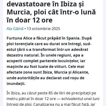
devastatoare în Ibiza și
Murcia, ploi cât într-o lună
în doar 12 ore
Ala Găină
•
13 octombrie 2025
Furtuna Alice a făcut prăpăd în Spania. După
ploi torențiale care au durat ore întregi, sud-
estul țării s-a transformat într-un adevărat
dezastru natural. În unele regiuni, apa a
acoperit complet parterele locuințelor, iar
mașinile au fost luate de viituri. Cele mai
afectate zone sunt Ibiza, Murcia și Alicante,
unde autoritățile au declarat cod roșu de
inundații.
În Ibiza, au căzut peste 85 de litri de precipitații pe
metru pătrat în doar 12 ore — echivalentul unei luni
întregi de ploi. Canalizarea nu a mai făcut față, iar