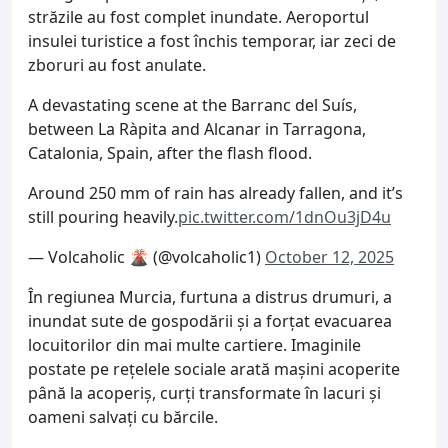
străzile au fost complet inundate. Aeroportul
insulei turistice a fost închis temporar, iar zeci de
zboruri au fost anulate.
A devastating scene at the Barranc del Suís,
between La Ràpita and Alcanar in Tarragona,
Catalonia, Spain, after the flash flood.
Around 250 mm of rain has already fallen, and it’s
still pouring heavily.
pic.twitter.com/1dnOu3jD4u
— Volcaholic 🌋 (@volcaholic1)
October 12, 2025
În regiunea Murcia, furtuna a distrus drumuri, a
inundat sute de gospodării și a forțat evacuarea
locuitorilor din mai multe cartiere. Imaginile
postate pe rețelele sociale arată mașini acoperite
până la acoperiș, curți transformate în lacuri și
oameni salvați cu bărcile.