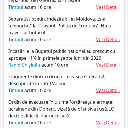
separatist din Georgia la Tiraspol
Timpul
acum 10 ore
Vezi Detalii
Separatist osetin, indezirabil în Moldova, „s-a
teleportat” la Tiraspol. Poliția de Frontieră: Nu a
traversat hotarul
Timpul
acum 10 ore
Vezi Detalii
Încasările la Bugetul public național au crescut cu
aproape 11% în primele șapte luni din 2026
Radio Chișinău
acum 10 ore
Vezi Detalii
Fragmente dintr-o dronă rusească Gheran-2,
descoperite în satul Văleni
Timpul
acum 10 ore
Vezi Detalii
Ordin de evacuare în ultima fortăreață a armatei
ucrainene din Donețk, vizată de ofensiva rusă. „O
decizie dificilă, dar necesară”
Timpul
acum 10 ore
Vezi Detalii