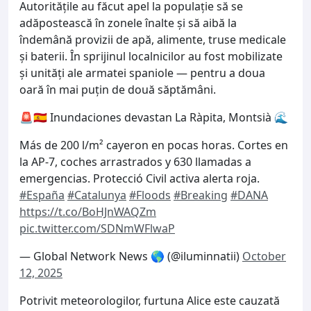
Autoritățile au făcut apel la populație să se
adăpostească în zonele înalte și să aibă la
îndemână provizii de apă, alimente, truse medicale
și baterii. În sprijinul localnicilor au fost mobilizate
și unități ale armatei spaniole — pentru a doua
oară în mai puțin de două săptămâni.
🚨🇪🇸 Inundaciones devastan La Ràpita, Montsià 🌊
Más de 200 l/m² cayeron en pocas horas. Cortes en
la AP-7, coches arrastrados y 630 llamadas a
emergencias. Protecció Civil activa alerta roja.
#España
#Catalunya
#Floods
#Breaking
#DANA
https://t.co/BoHJnWAQZm
pic.twitter.com/SDNmWFlwaP
— Global Network News 🌎 (@iluminnatii)
October
12, 2025
Potrivit meteorologilor, furtuna Alice este cauzată