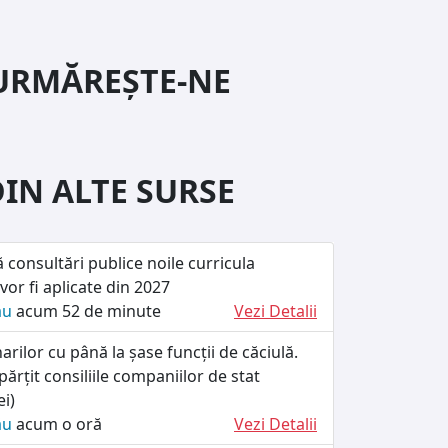
URMĂREȘTE-NE
DIN ALTE SURSE
consultări publice noile curricula
vor fi aplicate din 2027
ău
acum 52 de minute
Vezi Detalii
arilor cu până la șase funcții de căciulă.
ărțit consiliile companiilor de stat
ei)
ău
acum o oră
Vezi Detalii