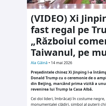
(VIDEO) Xi Jinpi
fast regal pe Tr
„Războiul comerc
Taiwanul, pe mu
Ala Găină
•
14 mai 2026
Președintele chinez Xi Jinping l-a întâ
Donald Trump cu o ceremonie de o ampl
din Beijing, marcând prima vizită a unu
revenirea lui Trump la Casa Albă.
Cei doi lideri, îmbrăcați în costume negre,
monumentalei clădiri, simbol al puterii ch