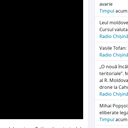
avarie
Timpul
acum 
Leul moldoven
Cursul valut
Radio Chișin
Vasile Tofan:
Radio Chișin
„O nouă încălc
teritoriale”.
al R. Moldov
drone la Cah
Radio Chișin
Mihai Popșoi:
eliberate lega
Timpul
acum 