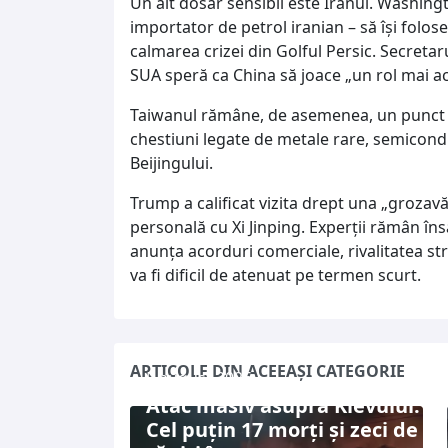
Un alt dosar sensibil este Iranul. Washingt
importator de petrol iranian – să își folos
calmarea crizei din Golful Persic. Secreta
SUA speră ca China să joace „un rol mai act
Taiwanul rămâne, de asemenea, un punct m
chestiuni legate de metale rare, semicondu
Beijingului.
Trump a calificat vizita drept una „grozavă
personală cu Xi Jinping. Experții rămân însă
anunța acorduri comerciale, rivalitatea st
va fi dificil de atenuat pe termen scurt.
ARTICOLE DIN ACEEAȘI CATEGORIE
5 august 2026
Atac masiv asupra Kievului:
Cel puțin 17 morți și zeci de