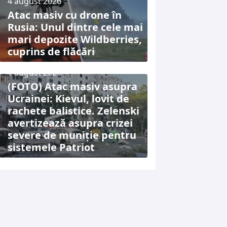
4 august 2026
Atac masiv cu drone în
Rusia: Unul dintre cele mai
mari depozite Wildberries,
cuprins de flăcări
1 august 2026
(FOTO) Atac masiv asupra
Ucrainei: Kievul, lovit de
rachete balistice. Zelenski
avertizează asupra crizei
severe de muniție pentru
sistemele Patriot