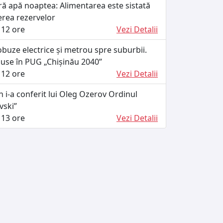
ără apă noaptea: Alimentarea este sistată
erea rezervelor
12 ore
Vezi Detalii
buze electrice și metrou spre suburbii.
puse în PUG „Chișinău 2040”
12 ore
Vezi Detalii
n i-a conferit lui Oleg Ozerov Ordinul
vski”
13 ore
Vezi Detalii