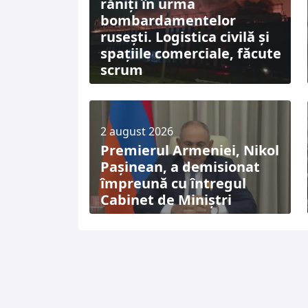
răniți în urma
bombardamentelor
rusești. Logistica civilă și
spațiile comerciale, făcute
scrum
2 august 2026
Premierul Armeniei, Nikol
Pașinean, a demisionat
împreună cu întregul
Cabinet de Miniștri