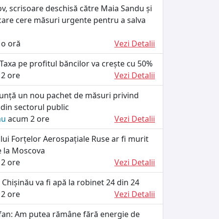
v, scrisoare deschisă către Maia Sandu și
care cere măsuri urgente pentru a salva
o oră
Vezi Detalii
 Taxa pe profitul băncilor va crește cu 50%
2 ore
Vezi Detalii
unță un nou pachet de măsuri privind
 din sectorul public
ău
acum 2 ore
Vezi Detalii
lui Forțelor Aerospațiale Ruse ar fi murit
e la Moscova
2 ore
Vezi Detalii
 Chișinău va fi apă la robinet 24 din 24
2 ore
Vezi Detalii
fan: Am putea rămâne fără energie de