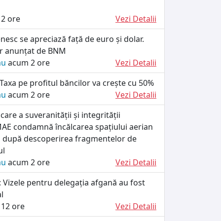
2 ore
Vezi Detalii
esc se apreciază față de euro și dolar.
ar anunțat de BNM
ău
acum 2 ore
Vezi Detalii
 Taxa pe profitul băncilor va crește cu 50%
ău
acum 2 ore
Vezi Detalii
are a suveranității și integrității
 MAE condamnă încălcarea spațiului aerian
a după descoperirea fragmentelor de
ul
ău
acum 2 ore
Vezi Detalii
 Vizele pentru delegația afgană au fost
l
12 ore
Vezi Detalii