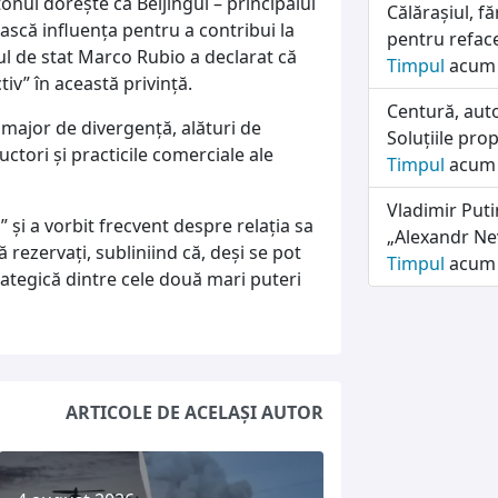
onul dorește ca Beijingul – principalul
Călărașiul, f
ească influența pentru a contribui la
pentru refac
rul de stat Marco Rubio a declarat că
Timpul
acum 
iv” în această privință.
Centură, auto
ajor de divergență, alături de
Soluțiile pro
ctori și practicile comerciale ale
Timpul
acum 
Vladimir Puti
” și a vorbit frecvent despre relația sa
„Alexandr Ne
 rezervați, subliniind că, deși se pot
Timpul
acum 
rategică dintre cele două mari puteri
ARTICOLE DE ACELAȘI AUTOR