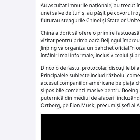
Au ascultat imnurile naționale, au trecut 
unei salve de tun și au pășit pe covorul ro
fluturau steagurile Chinei și Statelor Unit
China a dorit să ofere o primire fastuoasă
vizitat pentru prima oară Beijingul împreun
Jinping va organiza un banchet oficial în 
întâlniri mai informale, inclusiv ceaiul și 
Dincolo de fastul protocolar, discuțiile bi
Principalele subiecte includ războiul comer
accesul companiilor americane pe piața chi
și posibile comenzi masive pentru Boeing. 
puternică din mediul de afaceri, incluzând 
Ortberg, pe Elon Musk, precum și șefi ai Ap