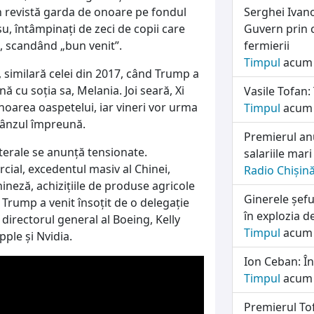
în revistă garda de onoare pe fondul
Serghei Ivano
șu, întâmpinați de zeci de copii care
Guvern prin 
e, scandând „bun venit”.
fermierii
Timpul
acum 
, similară celei din 2017, când Trump a
ă cu soția sa, Melania. Joi seară, Xi
Vasile Tofan:
onoarea oaspetelui, iar vineri vor urma
Timpul
acum 
prânzul împreună.
Premierul an
laterale se anunță tensionate.
salariile mari
cial, excedentul masiv al Chinei,
Radio Chișin
neză, achizițiile de produse agricole
Ginerele șefu
Trump a venit însoțit de o delegație
în explozia d
directorul general al Boeing, Kelly
Timpul
acum 
ple și Nvidia.
Ion Ceban: În
Timpul
acum 
Premierul To