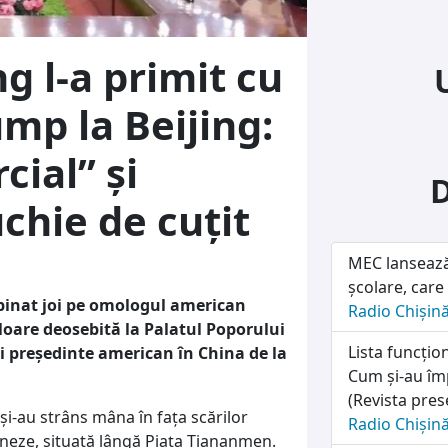
ng l-a primit cu
ump la Beijing:
ial” și
chie de cuțit
MEC lansează 
școlare, care 
mpinat joi pe omologul american
Radio Chișin
oare deosebită la Palatul Poporului
Lista funcțion
i președinte american în China de la
Cum și-au împ
(Revista pres
 și-au strâns mâna în fața scărilor
Radio Chișin
ineze, situată lângă Piața Tiananmen.