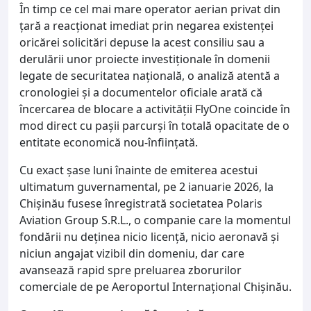
În timp ce cel mai mare operator aerian privat din
țară a reacționat imediat prin negarea existenței
oricărei solicitări depuse la acest consiliu sau a
derulării unor proiecte investiționale în domenii
legate de securitatea națională, o analiză atentă a
cronologiei și a documentelor oficiale arată că
încercarea de blocare a activității FlyOne coincide în
mod direct cu pașii parcurși în totală opacitate de o
entitate economică nou-înființată.
Cu exact șase luni înainte de emiterea acestui
ultimatum guvernamental, pe 2 ianuarie 2026, la
Chișinău fusese înregistrată societatea Polaris
Aviation Group S.R.L., o companie care la momentul
fondării nu deținea nicio licență, nicio aeronavă și
niciun angajat vizibil din domeniu, dar care
avansează rapid spre preluarea zborurilor
comerciale de pe Aeroportul Internațional Chișinău.