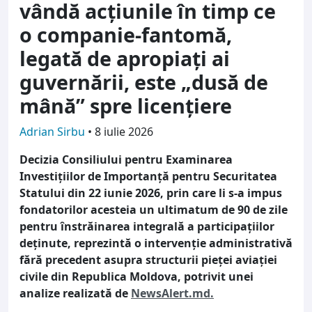
vândă acțiunile în timp ce
o companie-fantomă,
legată de apropiați ai
guvernării, este „dusă de
mână” spre licențiere
Adrian Sirbu
•
8 iulie 2026
Decizia Consiliului pentru Examinarea
Investițiilor de Importanță pentru Securitatea
Statului din 22 iunie 2026, prin care li s-a impus
fondatorilor acesteia un ultimatum de 90 de zile
pentru înstrăinarea integrală a participațiilor
deținute, reprezintă o intervenție administrativă
fără precedent asupra structurii pieței aviației
civile din Republica Moldova, potrivit unei
analize realizată de
NewsAlert.md.