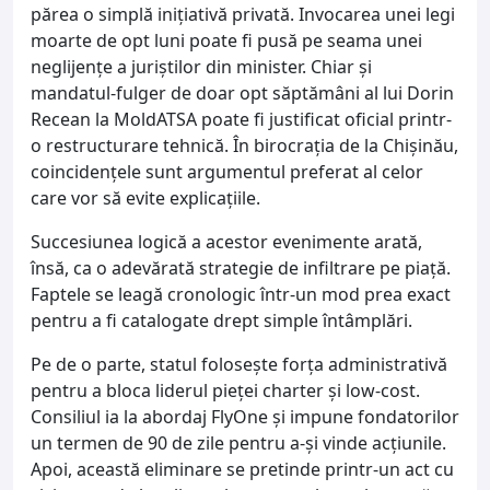
părea o simplă inițiativă privată. Invocarea unei legi
moarte de opt luni poate fi pusă pe seama unei
neglijențe a juriștilor din minister. Chiar și
mandatul-fulger de doar opt săptămâni al lui Dorin
Recean la MoldATSA poate fi justificat oficial printr-
o restructurare tehnică. În birocrația de la Chișinău,
coincidențele sunt argumentul preferat al celor
care vor să evite explicațiile.
Succesiunea logică a acestor evenimente arată,
însă, ca o adevărată strategie de infiltrare pe piață.
Faptele se leagă cronologic într-un mod prea exact
pentru a fi catalogate drept simple întâmplări.
Pe de o parte, statul folosește forța administrativă
pentru a bloca liderul pieței charter și low-cost.
Consiliul ia la abordaj FlyOne și impune fondatorilor
un termen de 90 de zile pentru a-și vinde acțiunile.
Apoi, această eliminare se pretinde printr-un act cu