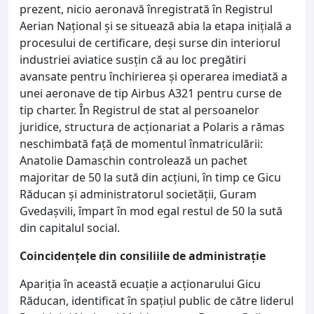
prezent, nicio aeronavă înregistrată în Registrul
Aerian Național și se situează abia la etapa inițială a
procesului de certificare, deși surse din interiorul
industriei aviatice susțin că au loc pregătiri
avansate pentru închirierea și operarea imediată a
unei aeronave de tip Airbus A321 pentru curse de
tip charter. În Registrul de stat al persoanelor
juridice, structura de acționariat a Polaris a rămas
neschimbată față de momentul înmatriculării:
Anatolie Damaschin controlează un pachet
majoritar de 50 la sută din acțiuni, în timp ce Gicu
Răducan și administratorul societății, Guram
Gvedașvili, împart în mod egal restul de 50 la sută
din capitalul social.
Coincidențele din consiliile de administrație
Apariția în această ecuație a acționarului Gicu
Răducan, identificat în spațiul public de către liderul