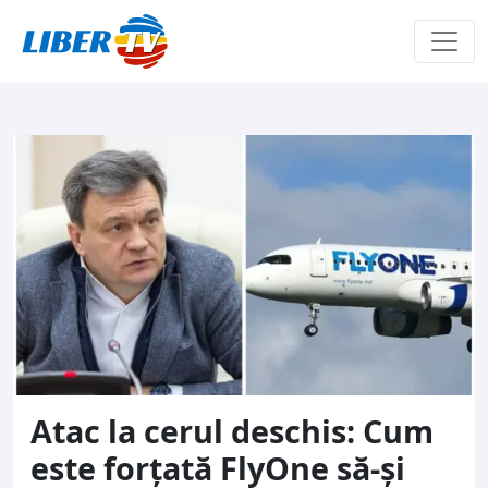
Sari la conținut
Atac la cerul deschis: Cum
este forțată FlyOne să-și