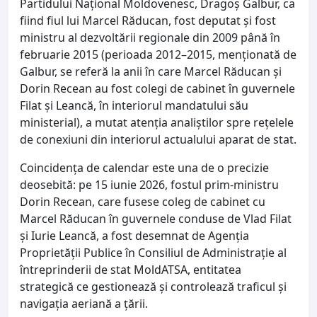
Partidului Național Moldovenesc, Dragoș Galbur, ca
fiind fiul lui Marcel Răducan, fost deputat și fost
ministru al dezvoltării regionale din 2009 până în
februarie 2015 (perioada 2012–2015, menționată de
Galbur, se referă la anii în care Marcel Răducan și
Dorin Recean au fost colegi de cabinet în guvernele
Filat și Leancă, în interiorul mandatului său
ministerial), a mutat atenția analiștilor spre rețelele
de conexiuni din interiorul actualului aparat de stat.
Coincidența de calendar este una de o precizie
deosebită: pe 15 iunie 2026, fostul prim-ministru
Dorin Recean, care fusese coleg de cabinet cu
Marcel Răducan în guvernele conduse de Vlad Filat
și Iurie Leancă, a fost desemnat de Agenția
Proprietății Publice în Consiliul de Administrație al
întreprinderii de stat MoldATSA, entitatea
strategică ce gestionează și controlează traficul și
navigația aeriană a țării.