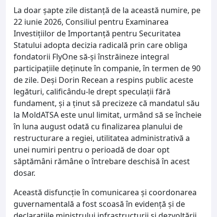
La doar șapte zile distanță de la această numire, pe
22 iunie 2026, Consiliul pentru Examinarea
Investițiilor de Importanță pentru Securitatea
Statului adopta decizia radicală prin care obliga
fondatorii FlyOne să-și înstrăineze integral
participațiile deținute în companie, în termen de 90
de zile. Deși Dorin Recean a respins public aceste
legături, calificându-le drept speculații fără
fundament, și a ținut să precizeze că mandatul său
la MoldATSA este unul limitat, urmând să se încheie
în luna august odată cu finalizarea planului de
restructurare a regiei, utilitatea administrativă a
unei numiri pentru o perioadă de doar opt
săptămâni rămâne o întrebare deschisă în acest
dosar.
Această disfuncție în comunicarea și coordonarea
guvernamentală a fost scoasă în evidență și de
declarațiile ministrului infrastructurii și dezvoltării