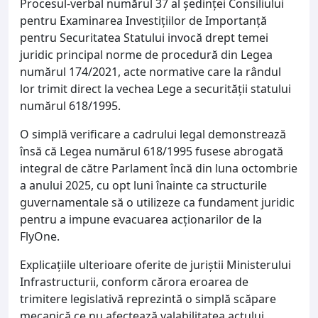
Procesul-verbal numărul 37 al ședinței Consiliului
pentru Examinarea Investițiilor de Importanță
pentru Securitatea Statului invocă drept temei
juridic principal norme de procedură din Legea
numărul 174/2021, acte normative care la rândul
lor trimit direct la vechea Lege a securității statului
numărul 618/1995.
O simplă verificare a cadrului legal demonstrează
însă că Legea numărul 618/1995 fusese abrogată
integral de către Parlament încă din luna octombrie
a anului 2025, cu opt luni înainte ca structurile
guvernamentale să o utilizeze ca fundament juridic
pentru a impune evacuarea acționarilor de la
FlyOne.
Explicațiile ulterioare oferite de juriștii Ministerului
Infrastructurii, conform cărora eroarea de
trimitere legislativă reprezintă o simplă scăpare
mecanică ce nu afectează valabilitatea actului