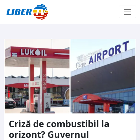
Sari la conținut
Criză de combustibil la
orizont? Guvernul