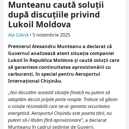
Munteanu caută soluții
după discuțiile privind
Lukoil Moldova
Ala Găină
•
5 noiembrie 2025
Premierul Alexandru Munteanu a declarat că
Guvernul analizează atent situația companiei
Lukoil în Republica Moldova și caută soluții care
să garanteze continuitatea aprovizionării cu
carburanți, în special pentru Aeroportul
Internațional Chișinău.
„Noi discutăm această situație fiindcă nu putem să
adoptăm decizii pripite peste noapte. Trebuie să găsim
o soluție rezonabilă care ne-ar garanta securitatea
energetică. Aeroportul Chișinău este poarta țării, nu
putem să-l lăsăm fără aprovizionare”,
a declarat
Munteanu în cadrul ședinței de Guvern.