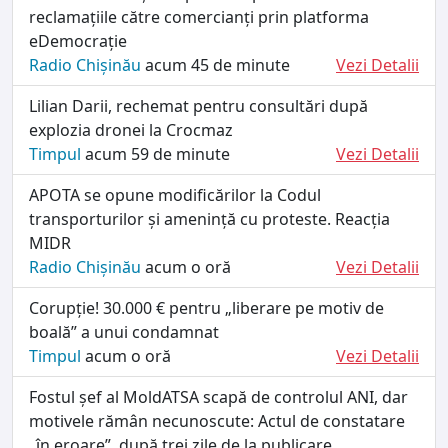
reclamațiile către comercianți prin platforma
eDemocrație
Radio Chișinău
acum 45 de minute
Vezi Detalii
Lilian Darii, rechemat pentru consultări după
explozia dronei la Crocmaz
Timpul
acum 59 de minute
Vezi Detalii
APOTA se opune modificărilor la Codul
transporturilor și amenință cu proteste. Reacția
MIDR
Radio Chișinău
acum o oră
Vezi Detalii
Corupție! 30.000 € pentru „liberare pe motiv de
boală” a unui condamnat
Timpul
acum o oră
Vezi Detalii
Fostul șef al MoldATSA scapă de controlul ANI, dar
motivele rămân necunoscute: Actul de constatare
„în eroare”, după trei zile de la publicare