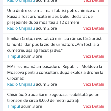
Radio Chișinău
acum 2 ore
Vezi Detalii
Una dintre cele mai mari fabrici petrochimice din
Rusia a fost aruncată în aer. Doliu, declarat de
președinte după moartea a 12 oameni
Radio Chișinău
acum 2 ore
Vezi Detalii
Emilian Crețu, revoltat că mirii au rămas fără artist
la nuntă, dar pus la zid de următori: „Am fost la o
cumetrie, așa ați făcut și dvs.”
Timpul
acum 3 ore
Vezi Detalii
MAE recheamă ambasadorul Republicii Moldova la
Moscova pentru consultări, după explozia dronei la
Crocmaz
Radio Chișinău
acum 3 ore
Vezi Detalii
Chișinău: Strada Sarmizegetusa, reabilitată pe un
tronson de circa 9.000 de metri pătrați
Timpul
acum 3 ore
Vezi Detalii