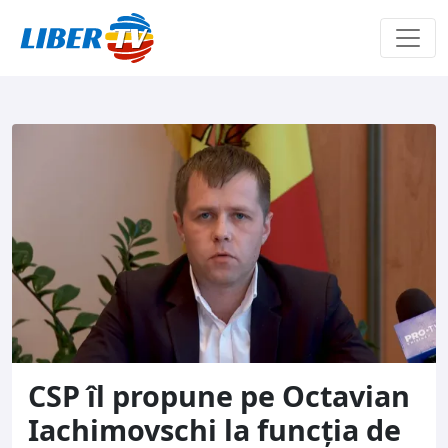
Sari la conținut
CSP îl propune pe Octavian
Iachimovschi la funcția de