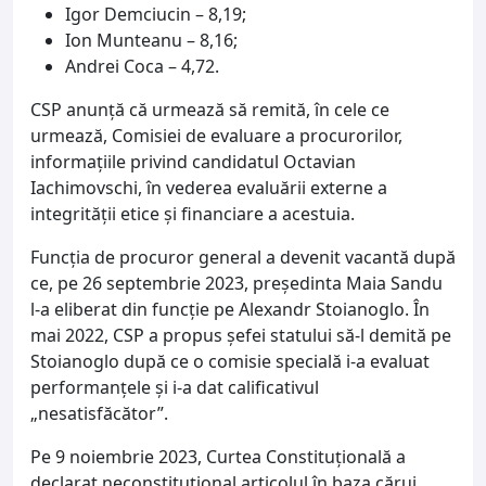
Igor Demciucin – 8,19;
Ion Munteanu – 8,16;
Andrei Coca – 4,72.
CSP anunță că urmează să remită, în cele ce
urmează, Comisiei de evaluare a procurorilor,
informațiile privind candidatul Octavian
Iachimovschi, în vederea evaluării externe a
integrității etice și financiare a acestuia.
Funcția de procuror general a devenit vacantă după
ce, pe 26 septembrie 2023, președinta Maia Sandu
l-a eliberat din funcție pe Alexandr Stoianoglo. În
mai 2022, CSP a propus șefei statului să-l demită pe
Stoianoglo după ce o comisie specială i-a evaluat
performanțele și i-a dat calificativul
„nesatisfăcător”.
Pe 9 noiembrie 2023, Curtea Constituțională a
declarat neconstituțional articolul în baza cărui