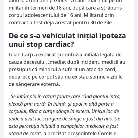
dintr-o armă de tip Glock l-a rănit mai întâi pe un
militar în termen de 18 ani, după care a străpuns
corpul adolescentului de 16 ani. Militarul prin
contract a fost deja arestat pentru 30 de zile.
De ce s-a vehiculat inițial ipoteza
unui stop cardiac?
Lilian Carp a explicat și confuzia inițială legată de
cauza decesului. Imediat după incident, medicii au
presupus că minorul a suferit un atac de cord,
deoarece pe corpul său nu existau semne vizibile
de sângerare externă.
„
Se întâmplă în cazuri foarte rare când glonțul intră,
pleacă prin aortă, în inimă, și apoi în altă parte a
corpului, fără a curge sânge în extern. Unicul loc de
unde a avut loc scurgere de sânge a fost din nas. De
asta percepția inițială a echipajelor medicale a fost
atacul de cord”,
a precizat președintele Comisiei