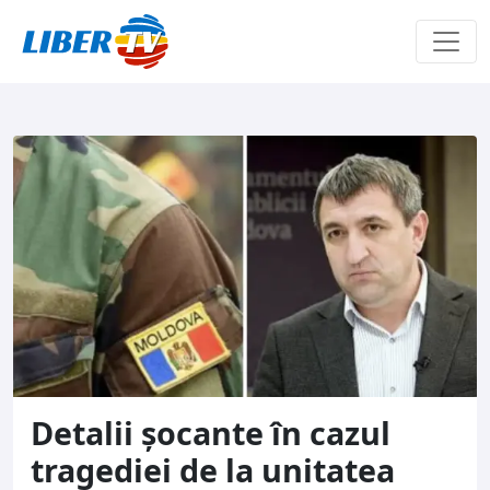
Sari la conținut
Detalii șocante în cazul
tragediei de la unitatea