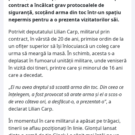
contract a încălcat grav protocoalele de
siguranță, scoțând arma din toc într-un spațiu
nepermis pentru a o prezenta vizitatorilor săi.
Potrivit deputatului Lilian Carp, militarul prin
contract, în vârstă de 20 de ani, primise ordin de la
un ofițer superior să își înlocuiască un coleg care
urma să meargă la masă. În schimb, acesta s-a
deplasat în fumoarul unității militare, unde veniseră
în vizită doi tineri, printre care și minorul de 16 ani
care a decedat.
„
El nu avea dreptul să scoată arma din toc. Din ceea ce
înțelegem, a fost provocat să arate arma și el a scos-o
de vreo câteva ori, a desfăcut-o, a prezentat-o”
, a
declarat Lilian Carp.
În momentul în care militarul a apăsat pe trăgaci,
tinerii se aflau poziționați în linie. Glonțul lansat