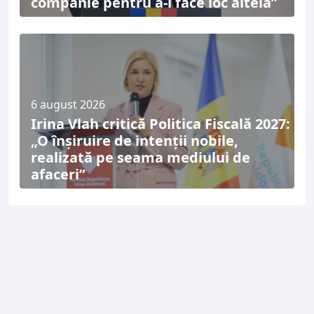
companie pentru a-i face loc alteia”
6 august 2026
Irina Vlah critică Politica Fiscală 2027:
„O înșiruire de intenții nobile,
realizată pe seama mediului de
afaceri”