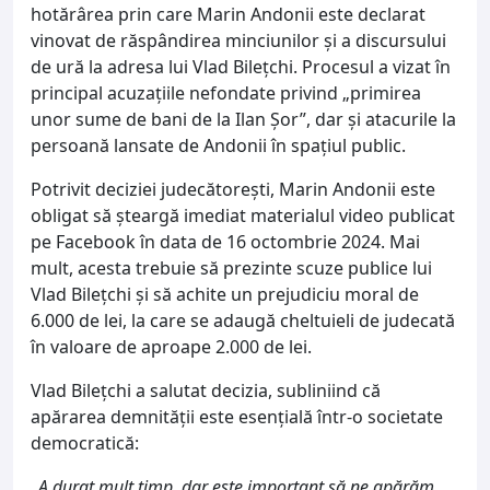
hotărârea prin care Marin Andonii este declarat
vinovat de răspândirea minciunilor și a discursului
de ură la adresa lui Vlad Bilețchi. Procesul a vizat în
principal acuzațiile nefondate privind „primirea
unor sume de bani de la Ilan Șor”, dar și atacurile la
persoană lansate de Andonii în spațiul public.
Potrivit deciziei judecătorești, Marin Andonii este
obligat să șteargă imediat materialul video publicat
pe Facebook în data de 16 octombrie 2024. Mai
mult, acesta trebuie să prezinte scuze publice lui
Vlad Bilețchi și să achite un prejudiciu moral de
6.000 de lei, la care se adaugă cheltuieli de judecată
în valoare de aproape 2.000 de lei.
Vlad Bilețchi a salutat decizia, subliniind că
apărarea demnității este esențială într-o societate
democratică:
„
A durat mult timp, dar este important să ne apărăm