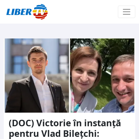
Sari la conținut
(DOC) Victorie în instanță
pentru Vlad Bilețchi: