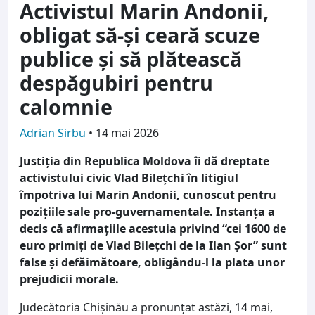
Activistul Marin Andonii,
obligat să-și ceară scuze
publice și să plătească
despăgubiri pentru
calomnie
Adrian Sirbu
•
14 mai 2026
Justiția din Republica Moldova îi dă dreptate
activistului civic Vlad Bilețchi în litigiul
împotriva lui Marin Andonii, cunoscut pentru
pozițiile sale pro-guvernamentale. Instanța a
decis că afirmațiile acestuia privind “cei 1600 de
euro primiți de Vlad Bilețchi de la Ilan Șor” sunt
false și defăimătoare, obligându-l la plata unor
prejudicii morale.
Judecătoria Chișinău a pronunțat astăzi, 14 mai,