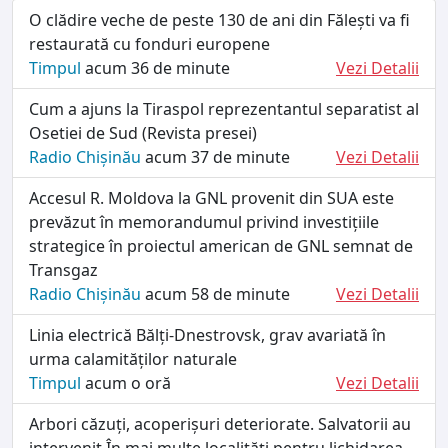
O clădire veche de peste 130 de ani din Fălești va fi
restaurată cu fonduri europene
Timpul
acum 36 de minute
Vezi Detalii
Cum a ajuns la Tiraspol reprezentantul separatist al
Osetiei de Sud (Revista presei)
Radio Chișinău
acum 37 de minute
Vezi Detalii
Accesul R. Moldova la GNL provenit din SUA este
prevăzut în memorandumul privind investițiile
strategice în proiectul american de GNL semnat de
Transgaz
Radio Chișinău
acum 58 de minute
Vezi Detalii
Linia electrică Bălți-Dnestrovsk, grav avariată în
urma calamităților naturale
Timpul
acum o oră
Vezi Detalii
Arbori căzuți, acoperișuri deteriorate. Salvatorii au
intervenit În mai multe localități pentru lichidarea