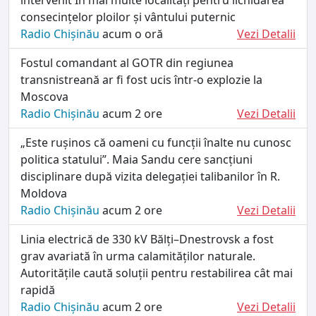
consecințelor ploilor și vântului puternic
Radio Chișinău
acum o oră
Vezi Detalii
Fostul comandant al GOTR din regiunea
transnistreană ar fi fost ucis într-o explozie la
Moscova
Radio Chișinău
acum 2 ore
Vezi Detalii
„Este rușinos că oameni cu funcții înalte nu cunosc
politica statului”. Maia Sandu cere sancțiuni
disciplinare după vizita delegației talibanilor în R.
Moldova
Radio Chișinău
acum 2 ore
Vezi Detalii
Linia electrică de 330 kV Bălți–Dnestrovsk a fost
grav avariată în urma calamităților naturale.
Autoritățile caută soluții pentru restabilirea cât mai
rapidă
Radio Chișinău
acum 2 ore
Vezi Detalii