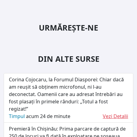
URMĂREȘTE-NE
DIN ALTE SURSE
Corina Cojocaru, la Forumul Diasporei: Chiar dacă
am reușit să obținem microfonul, ni l-au
deconectat. Oamenii care au adresat întrebări au
fost plasați în primele rânduri: „Totul a fost
regizat!”
Timpul
acum 24 de minute
Vezi Detalii
Premieră în Chișinău: Prima parcare de captură de
250 de locuri va fi dată în exploatare pe șoseaua