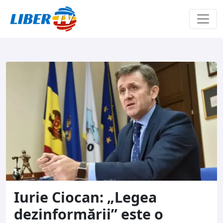
Sari la conținut
Iurie Ciocan: „Legea
dezinformării” este o