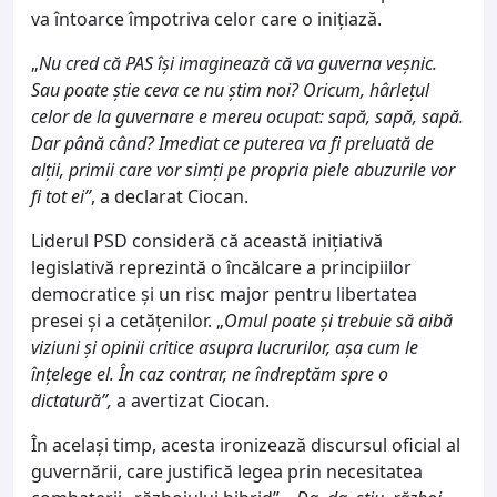
va întoarce împotriva celor care o inițiază.
„
Nu cred că PAS își imaginează că va guverna veșnic.
Sau poate știe ceva ce nu știm noi? Oricum, hârlețul
celor de la guvernare e mereu ocupat: sapă, sapă, sapă.
Dar până când? Imediat ce puterea va fi preluată de
alții, primii care vor simți pe propria piele abuzurile vor
fi tot ei”
, a declarat Ciocan.
Liderul PSD consideră că această inițiativă
legislativă reprezintă o încălcare a principiilor
democratice și un risc major pentru libertatea
presei și a cetățenilor. „
Omul poate și trebuie să aibă
viziuni și opinii critice asupra lucrurilor, așa cum le
înțelege el. În caz contrar, ne îndreptăm spre o
dictatură”,
a avertizat Ciocan.
În același timp, acesta ironizează discursul oficial al
guvernării, care justifică legea prin necesitatea