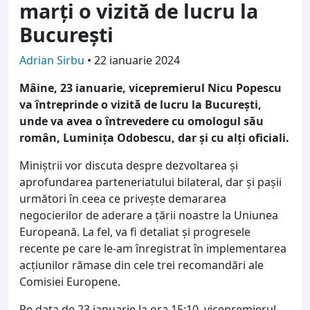
marți o vizită de lucru la
București
Adrian Sirbu
•
22 ianuarie 2024
Mâine, 23 ianuarie, vicepremierul Nicu Popescu
va întreprinde o vizită de lucru la București,
unde va avea o întrevedere cu omologul său
român, Luminița Odobescu, dar și cu alți oficiali.
Miniștrii vor discuta despre dezvoltarea și
aprofundarea parteneriatului bilateral, dar și pașii
următori în ceea ce privește demararea
negocierilor de aderare a țării noastre la Uniunea
Europeană. La fel, va fi detaliat și progresele
recente pe care le-am înregistrat în implementarea
acțiunilor rămase din cele trei recomandări ale
Comisiei Europene.
Pe data de 23 ianuarie la ora 15:10, vicepremierul