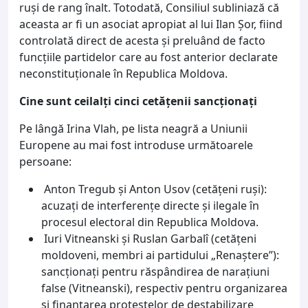
ruși de rang înalt. Totodată, Consiliul subliniază că
aceasta ar fi un asociat apropiat al lui Ilan Șor, fiind
controlată direct de acesta și preluând de facto
funcțiile partidelor care au fost anterior declarate
neconstituționale în Republica Moldova.
Cine sunt ceilalți cinci cetățenii sancționați
Pe lângă Irina Vlah, pe lista neagră a Uniunii
Europene au mai fost introduse următoarele
persoane:
Anton Tregub și Anton Usov (cetățeni ruși):
acuzați de interferențe directe și ilegale în
procesul electoral din Republica Moldova.
Iuri Vitneanski și Ruslan Garbalî (cetățeni
moldoveni, membri ai partidului „Renaștere”):
sancționați pentru răspândirea de narațiuni
false (Vitneanski), respectiv pentru organizarea
și finanțarea protestelor de destabilizare