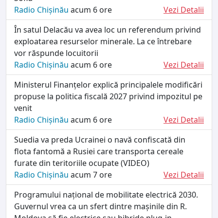
Radio Chișinău
acum 6 ore
Vezi Detalii
În satul Delacău va avea loc un referendum privind
exploatarea resurselor minerale. La ce întrebare
vor răspunde locuitorii
Radio Chișinău
acum 6 ore
Vezi Detalii
Ministerul Finanțelor explică principalele modificări
propuse la politica fiscală 2027 privind impozitul pe
venit
Radio Chișinău
acum 6 ore
Vezi Detalii
Suedia va preda Ucrainei o navă confiscată din
flota fantomă a Rusiei care transporta cereale
furate din teritoriile ocupate (VIDEO)
Radio Chișinău
acum 7 ore
Vezi Detalii
Programului național de mobilitate electrică 2030.
Guvernul vrea ca un sfert dintre mașinile din R.
Moldova să fie electrice sau hibride plug-in