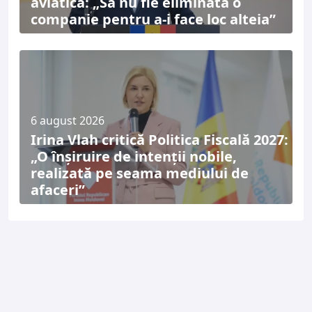
aviatică: „Să nu fie eliminată o
companie pentru a-i face loc alteia”
6 august 2026
Irina Vlah critică Politica Fiscală 2027:
„O înșiruire de intenții nobile,
realizată pe seama mediului de
afaceri”