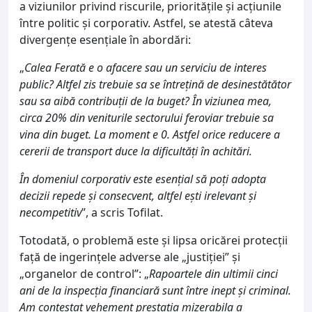
a viziunilor privind riscurile, prioritățile și acțiunile
între politic și corporativ. Astfel, se atestă câteva
divergențe esențiale în abordări:
„
Calea Ferată e o afacere sau un serviciu de interes
public? Altfel zis trebuie sa se întrețină de desinestătător
sau sa aibă contribuții de la buget? În viziunea mea,
circa 20% din veniturile sectorului feroviar trebuie sa
vina din buget. La moment e 0. Astfel orice reducere a
cererii de transport duce la dificultăți în achitări.
În domeniul corporativ este esențial să poți adopta
decizii repede și consecvent, altfel ești irelevant și
necompetitiv
”, a scris Tofilat.
Totodată, o problemă este și lipsa oricărei protecții
față de ingerințele adverse ale „justiției” și
„organelor de control”: „
Rapoartele din ultimii cinci
ani de la inspecția financiară sunt între inept și criminal.
Am contestat vehement prestația mizerabila a