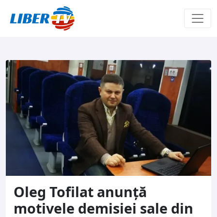
Sari la conținut
Oleg Tofilat anunță
motivele demisiei sale din