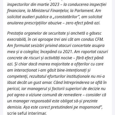
inspectorilor din martie 2023 – la conducerea inspecției
financiare, la Ministerul Finanțelor, la Parlament. Am
solicitat audieri publice a „constatărilor”, am solicitat
anularea prescripțiilor abuzive – zero efect până azi.
Prestația organelor de securitate și anchetă o găsesc
execrabilă, în cei aproape trei ani cât am condus CFM.
Am formulat sesizări privind atacuri concertate asupra
mea și a colegilor, începând cu 2021. Am raportat cazuri
concrete de riscuri și activități nocive – fără efect până
azi. Și chiar dacă marea majoritate a ofițerilor cu care
am interacționat i-am găsit bine-intenționați și
competenți, rezultatul eforturilor instituționale nu mi-a
lăsat decât un gust amar. Când întreprinderea se află în
pericol, iar managerul și factorii superiori de decizie nu
pot agrea o viziune comună de remediere – consider că
un manager responsabil este obligat să-și prezinte
demisia. Așa este corect pretutindeni pe mapamond”,
scrie șeful interimar.