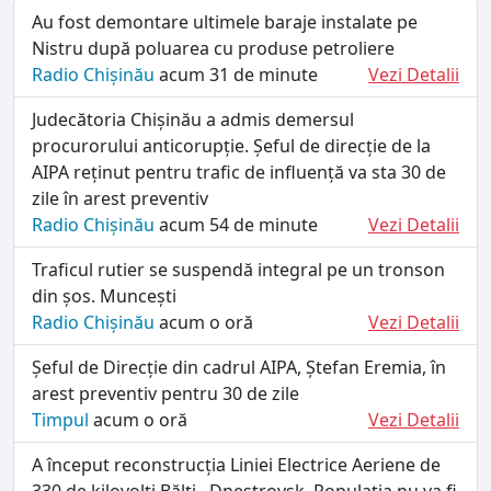
Au fost demontare ultimele baraje instalate pe
Nistru după poluarea cu produse petroliere
Radio Chișinău
acum 31 de minute
Vezi Detalii
Judecătoria Chișinău a admis demersul
procurorului anticorupție. Șeful de direcție de la
AIPA reținut pentru trafic de influență va sta 30 de
zile în arest preventiv
Radio Chișinău
acum 54 de minute
Vezi Detalii
Traficul rutier se suspendă integral pe un tronson
din șos. Muncești
Radio Chișinău
acum o oră
Vezi Detalii
Șeful de Direcție din cadrul AIPA, Ștefan Eremia, în
arest preventiv pentru 30 de zile
Timpul
acum o oră
Vezi Detalii
A început reconstrucția Liniei Electrice Aeriene de
330 de kilovolți Bălți –Dnestrovsk. Populația nu va fi