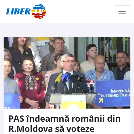
Sari la conținut
PAS îndeamnă românii din
R.Moldova să voteze