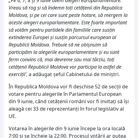
„Pe 6, 7, 8 şi 9 iunie avem alegeri europarlamentare.
Vreau să rog şi să îndemn toţi cetăţenii din Republica
Moldova, şi pe cei care sunt peste hotare, să mergem la
aceste alegeri europarlamentare. Este foarte important
să votăm pentru partidele din familiile care susţin
extinderea Europei şi susţin parcursul european al
Republicii Moldova. Trebuie să ne obişnuim să
participăm la alegerile europarlamentare şi eu sunt
ferm convins că, mai devreme sau mai târziu, toţi
cetăţenii Republicii Moldova vor participa la astfel de
exerciţii’,
a adăugat șeful Cabinetului de miniștri.
În Republica Moldova vor fi deschise 52 de secții de
votare pentru alegerile în Parlamentul European
din 9 iunie, când cetățenii români vor fi invitați să își
aleagă cei 33 de reprezentanți în forul legislativ al
UE.
Votarea în alegerile din 9 iunie începe la ora locală
7:00 și se încheie la 22:00. Procesul votării ar putea