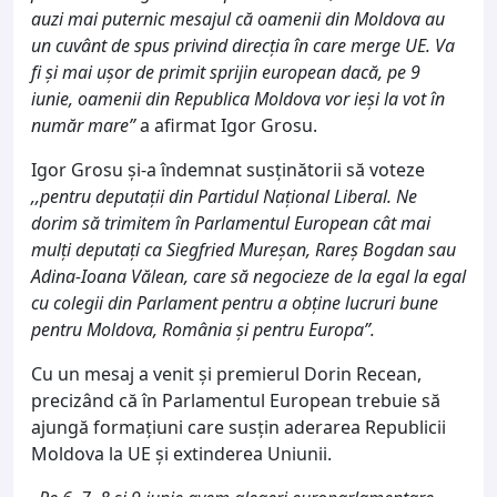
auzi mai puternic mesajul că oamenii din Moldova au
un cuvânt de spus privind direcția în care merge UE. Va
fi și mai ușor de primit sprijin european dacă, pe 9
iunie, oamenii din Republica Moldova vor ieși la vot în
număr mare”
a afirmat Igor Grosu.
Igor Grosu și-a îndemnat susținătorii să voteze
,,pentru deputații din Partidul Național Liberal. Ne
dorim să trimitem în Parlamentul European cât mai
mulți deputați ca Siegfried Mureșan, Rareș Bogdan sau
Adina-Ioana Vălean, care să negocieze de la egal la egal
cu colegii din Parlament pentru a obține lucruri bune
pentru Moldova, România și pentru Europa”.
Cu un mesaj a venit și premierul Dorin Recean,
precizând că în Parlamentul European trebuie să
ajungă formațiuni care susțin aderarea Republicii
Moldova la UE și extinderea Uniunii.