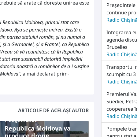
 trebuie să arate că doreşte unirea este
Președintele
continue pro
Radio Chișin
i Republica Moldova, primul stat care
ldova. Aşa se porneşte unirea. Există o
Integrarea e
e din partea statului român, şi nu numai a
agenda discuț
, şi a Germaniei, şi a Franţei, ca Republica
Bruxelles
Vreau să vă reamintesc că în Republica
Radio Chișin
tat este sustenabil datorită implicării
 datoria noastră a românilor de a-i susţine
Transportul r
 Moldova”,
a mai declarat prim-
scumpit cu 3
Radio Chișin
Premierul Vas
Suediei, Petr
cooperarea în
ARTICOLE DE ACELAȘI AUTOR
Radio Chișin
7 august 2026
Republica Moldova va
Pompele tran
produce drone
pentru stația