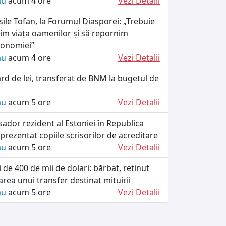
ău
acum 4 ore
Vezi Detalii
ile Tofan, la Forumul Diasporei: „Trebuie
im viața oamenilor și să repornim
conomiei”
ău
acum 4 ore
Vezi Detalii
ard de lei, transferat de BNM la bugetul de
ău
acum 5 ore
Vezi Detalii
ador rezident al Estoniei în Republica
prezentat copiile scrisorilor de acreditare
ău
acum 5 ore
Vezi Detalii
 de 400 de mii de dolari: bărbat, reținut
tarea unui transfer destinat mituirii
ău
acum 5 ore
Vezi Detalii