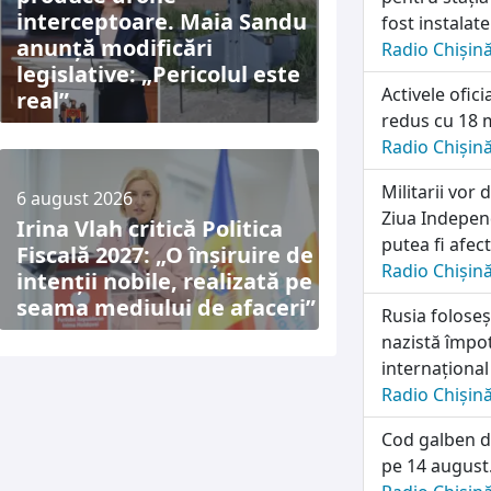
interceptoare. Maia Sandu
fost instalat
anunță modificări
Radio Chișin
legislative: „Pericolul este
Activele ofic
real”
redus cu 18 m
Radio Chișin
Militarii vo
6 august 2026
Ziua Independ
Irina Vlah critică Politica
putea fi afec
Fiscală 2027: „O înșiruire de
Radio Chișin
intenții nobile, realizată pe
seama mediului de afaceri”
Rusia folose
nazistă împot
internațional
Radio Chișin
Cod galben d
pe 14 august.