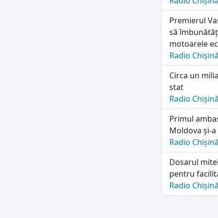
Radio Chișin
Premierul Vas
să îmbunătăț
motoarele e
Radio Chișin
Circa un mili
stat
Radio Chișin
Primul ambas
Moldova și-a 
Radio Chișin
Dosarul mitei
pentru facili
Radio Chișin