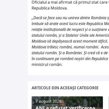
Oficialul a mai afirmat că primul stat care
Republica Moldova.
„Dacă se face sau nu unirea dintre România ş
trebuie să arate acest lucru este Republica Mo
relaţie instituţională de respect şi o susţiner
statului român, şi a Statelor Unite ale Americii
Moldova să depăşească acest moment dificil. 
Moldova trăiesc români, numai români. Acest s
statului român. Şi a României. Şi cred că e de
în continuare pe românii noştri din Republica
ministrul român.
ARTICOLE DIN ACEEAȘI CATEGORIE
7 august 2026
ANI a refuzat verificarea