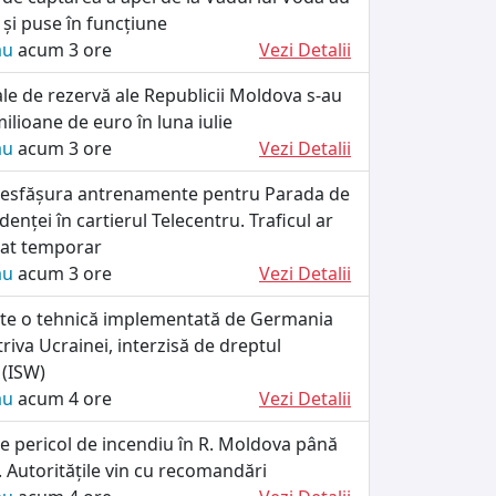
e și puse în funcțiune
ău
acum 3 ore
Vezi Detalii
iale de rezervă ale Republicii Moldova s-au
ilioane de euro în luna iulie
ău
acum 3 ore
Vezi Detalii
r desfășura antrenamente pentru Parada de
enței în cartierul Telecentru. Traficul ar
tat temporar
ău
acum 3 ore
Vezi Detalii
ște o tehnică implementată de Germania
riva Ucrainei, interzisă de dreptul
 (ISW)
ău
acum 4 ore
Vezi Detalii
e pericol de incendiu în R. Moldova până
 Autoritățile vin cu recomandări