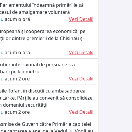
 Parlamentului îndeamnă primăriile să
cesul de amalgamare voluntară
ău
acum o oră
Vezi Detalii
uropeană și cooperarea economică, pe
iilor dintre premierii de la Chișinău și
ău
acum o oră
Vezi Detalii
utier interraional de persoane s-a
 bani pe kilometru
ău
acum 2 ore
Vezi Detalii
ile Tofan, în discuții cu ambasadoarea
a Lärke. Părțile au convenit să consolideze
 domeniul securității
ău
acum 2 ore
Vezi Detalii
smise de Guvern către Primăria capitalei
 de captarea a apei de la Vadul lui Vodă au