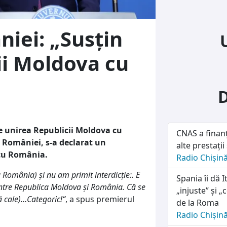
iei: „Susțin
ii Moldova cu
e unirea Republicii Moldova cu
CNAS a finanț
 României, s-a declarat un
alte prestații
 cu România.
Radio Chișin
u România) și nu am primit interdicție:. E
Spania îi dă I
între Republica Moldova și România. Că se
„injuste” și 
tă cale)…Categoric!“
, a spus premierul
de la Roma
Radio Chișin