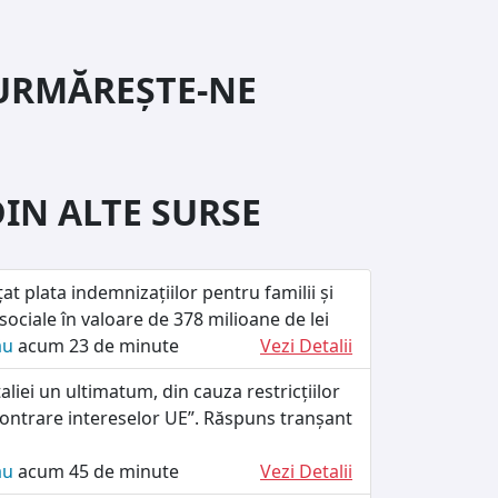
URMĂREȘTE-NE
DIN ALTE SURSE
at plata indemnizațiilor pentru familii și
 sociale în valoare de 378 milioane de lei
ău
acum 23 de minute
Vezi Detalii
taliei un ultimatum, din cauza restricțiilor
„contrare intereselor UE”. Răspuns tranșant
ău
acum 45 de minute
Vezi Detalii