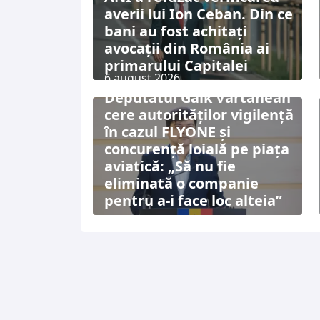
averii lui Ion Ceban. Din ce
bani au fost achitați
avocații din România ai
primarului Capitalei
6 august 2026
Deputatul Gaik Vartanean
cere autorităților vigilență
în cazul FLYONE și
concurență loială pe piața
aviatică: „Să nu fie
eliminată o companie
pentru a-i face loc alteia”