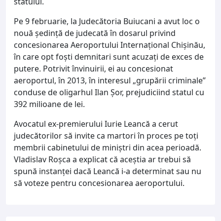
statului.
Pe 9 februarie, la Judecătoria Buiucani a avut loc o
nouă ședință de judecată în dosarul privind
concesionarea Aeroportului Internațional Chișinău,
în care opt foști demnitari sunt acuzați de exces de
putere. Potrivit învinuirii, ei au concesionat
aeroportul, în 2013, în interesul „grupării criminale”
conduse de oligarhul Ilan Șor, prejudiciind statul cu
392 milioane de lei.
Avocatul ex-premierului Iurie Leancă a cerut
judecătorilor să invite ca martori în proces pe toți
membrii cabinetului de miniștri din acea perioadă.
Vladislav Roșca a explicat că aceștia ar trebui să
spună instanței dacă Leancă i-a determinat sau nu
să voteze pentru concesionarea aeroportului.