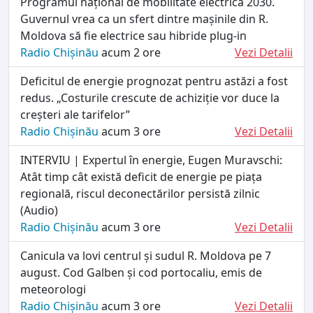
Programul național de mobilitate electrică 2030.
Guvernul vrea ca un sfert dintre mașinile din R.
Moldova să fie electrice sau hibride plug-in
Radio Chișinău
acum 2 ore
Vezi Detalii
Deficitul de energie prognozat pentru astăzi a fost
redus. „Costurile crescute de achiziție vor duce la
creșteri ale tarifelor”
Radio Chișinău
acum 3 ore
Vezi Detalii
INTERVIU | Expertul în energie, Eugen Muravschi:
Atât timp cât există deficit de energie pe piața
regională, riscul deconectărilor persistă zilnic
(Audio)
Radio Chișinău
acum 3 ore
Vezi Detalii
Canicula va lovi centrul și sudul R. Moldova pe 7
august. Cod Galben și cod portocaliu, emis de
meteorologi
Radio Chișinău
acum 3 ore
Vezi Detalii