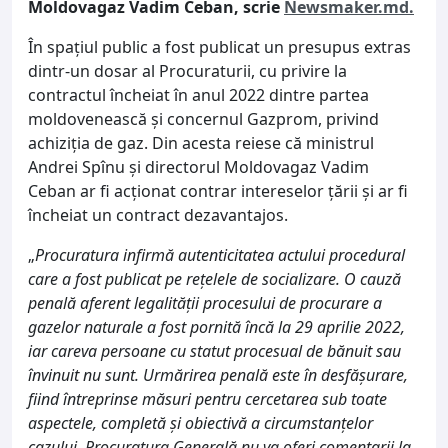
Moldovagaz Vadim Ceban, scrie
Newsmaker.md.
În spațiul public a fost publicat un presupus extras
dintr-un dosar al Procuraturii, cu privire la
contractul încheiat în anul 2022 dintre partea
moldovenească și concernul Gazprom, privind
achiziția de gaz. Din acesta reiese că ministrul
Andrei Spînu și directorul Moldovagaz Vadim
Ceban ar fi acționat contrar intereselor țării și ar fi
încheiat un contract dezavantajos.
„
Procuratura infirmă autenticitatea actului procedural
care a fost publicat pe rețelele de socializare. O cauză
penală aferent legalității procesului de procurare a
gazelor naturale a fost pornită încă la 29 aprilie 2022,
iar careva persoane cu statut procesual de bănuit sau
învinuit nu sunt. Urmărirea penală este în desfășurare,
fiind întreprinse măsuri pentru cercetarea sub toate
aspectele, completă și obiectivă a circumstanțelor
cazului. Procuratura Generală nu va oferi comentarii la