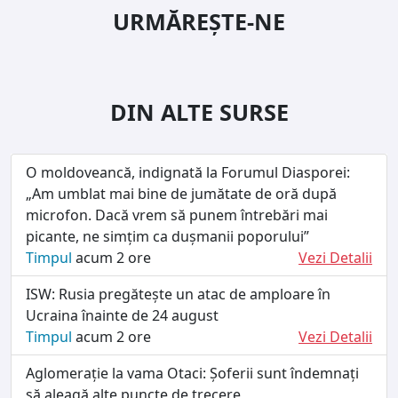
URMĂREȘTE-NE
DIN ALTE SURSE
O moldoveancă, indignată la Forumul Diasporei:
„Am umblat mai bine de jumătate de oră după
microfon. Dacă vrem să punem întrebări mai
picante, ne simțim ca dușmanii poporului”
Timpul
acum 2 ore
Vezi Detalii
ISW: Rusia pregătește un atac de amploare în
Ucraina înainte de 24 august
Timpul
acum 2 ore
Vezi Detalii
Aglomerație la vama Otaci: Șoferii sunt îndemnați
să aleagă alte puncte de trecere