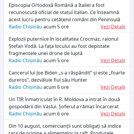
Episcopia Ortodoxă Română a Italiei a fost
recunoscută oficial de statul italian. Ce înseamnă
acest lucru pentru cetățenii romăni din Peninsulă
Radio Chișinău
acum 5 ore
Vezi Detalii
Explozii puternice în localitatea Crocmaz, raionul
Ștefan Vodă. La fața locului au fost depistate
fragmentele unei drone de luptǎ
Radio Chișinău
acum 5 ore
Vezi Detalii
Cancerul lui Joe Biden „s-a răspândit” și este „foarte
dureros”, dezvăluie fiul său Hunter
Radio Chișinău
acum 6 ore
Vezi Detalii
Un TIR înmatriculat în R. Moldova a intrat în două
gospodării din Vaslui. Șoferul a rămas încarcerat
Radio Chișinău
acum 6 ore
Vezi Detalii
Din 10 august, comercianții sunt obligați să indice
țara de origine a alimentelor la raft. Produsele