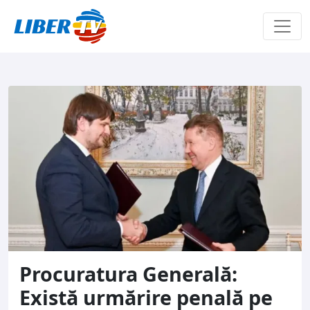
Sari la conținut
Procuratura Generală:
Există urmărire penală pe