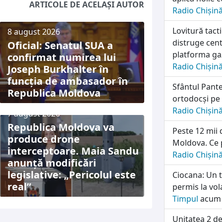
ARTICOLE DE ACELAȘI AUTOR
Radio Chișin
Lovitură tac
8 august 2026
distruge cen
Oficial: Senatul SUA a
platforma ga
confirmat numirea lui
Radio Chișin
Joseph Burkhalter în
funcția de ambasador în
Sfântul Pante
Republica Moldova
ortodocși pe 
Radio Chișin
7 august 2026
Republica Moldova va
Peste 12 mii 
produce drone
Moldova. Ce p
interceptoare. Maia Sandu
Radio Chișin
anunță modificări
legislative: „Pericolul este
Ciocana: Un t
real”
permis la vol
Timpul
acum 
Unitatea 2 d