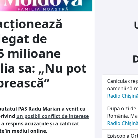
acționează
legat de
5 milioane
lia sa: „Nu pot
oprească”
Canicula creș
oamenii să re
Radio Chișin
După o zi de 
eputatul PAS Radu Marian a venit cu
România. Marț
privind
un posibil conflict de interese
Radio Chișin
 a respins acuzațiile și a calificat
te în mediul online.
Episcopia Ort