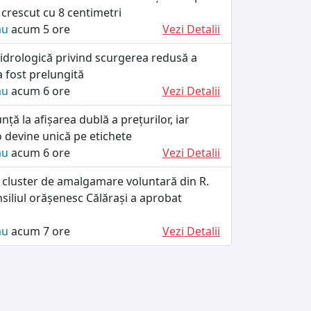
crescut cu 8 centimetri
ău
acum 5 ore
Vezi Detalii
idrologică privind scurgerea redusă a
a fost prelungită
ău
acum 6 ore
Vezi Detalii
nță la afișarea dublă a prețurilor, iar
devine unică pe etichete
ău
acum 6 ore
Vezi Detalii
 cluster de amalgamare voluntară din R.
siliul orășenesc Călărași a aprobat
ău
acum 7 ore
Vezi Detalii