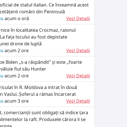
ficial de statul italian. Ce înseamnă acest
cetățenii romăni din Peninsulă
ău
acum o oră
Vezi Detalii
rnice în localitatea Crocmaz, raionul
La fața locului au fost depistate
unei drone de luptǎ
ău
acum 2 ore
Vezi Detalii
Joe Biden „s-a răspândit” și este „foarte
văluie fiul său Hunter
ău
acum 2 ore
Vezi Detalii
iculat în R. Moldova a intrat în două
n Vaslui. Șoferul a rămas încarcerat
ău
acum 3 ore
Vezi Detalii
, comercianții sunt obligați să indice țara
alimentelor la raft. Produsele cărora li se
erințe