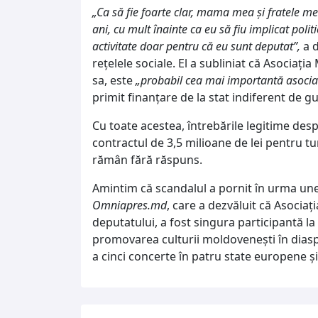
„Ca să fie foarte clar, mama mea și fratele 
ani, cu mult înainte ca eu să fiu implicat polit
activitate doar pentru că eu sunt deputat”,
a d
rețelele sociale. El a subliniat că Asociaț
sa, este
„probabil cea mai importantă asociaț
primit finanțare de la stat indiferent de g
Cu toate acestea, întrebările legitime desp
contractul de 3,5 milioane de lei pentru t
rămân fără răspuns.
Amintim că scandalul a pornit în urma unei
Omniapres.md
, care a dezvăluit că Asoci
deputatului, a fost singura participantă la
promovarea culturii moldovenești în dias
a cinci concerte în patru state europene și 