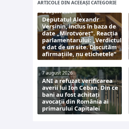
ARTICOLE DIN ACEEAȘI CATEGORIE
8 august 2026
Deputatul Alexandr
Verșinin, inclus în baza de
date „Mirotvoreț”. Reacția
parlamentarului: „Verdictul
e dat de un site. Discutăm
afirmațiile, nu etichetele”
7 august 2026
ANI a refuzat verificarea
averii lui Ion Ceban. Din ce
bani au fost achitați
avocații din România ai
primarului Capitalei