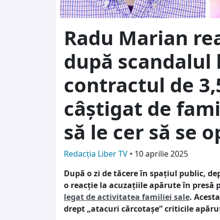
Radu Marian re
după scandalul 
contractul de 3,
câștigat de fami
să le cer să se 
Redacția Liber TV
•
10 aprilie 2025
După o zi de tăcere în spațiul public, d
o reacție la acuzațiile apărute în presă 
legat de activitatea familiei sale
. Acesta
drept „atacuri cârcotașe” criticile apăru