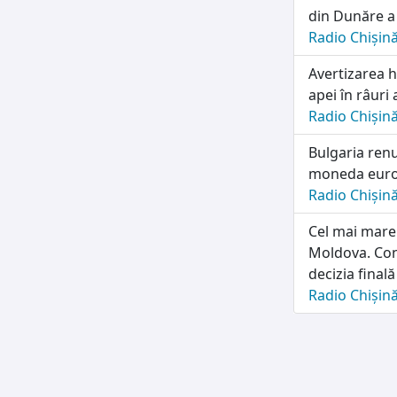
din Dunăre a 
Radio Chișin
Avertizarea h
apei în râuri 
Radio Chișin
Bulgaria renu
moneda euro 
Radio Chișin
Cel mai mare
Moldova. Con
decizia finală
Radio Chișin