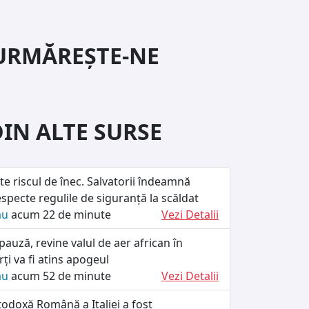
URMĂREȘTE-NE
DIN ALTE SURSE
te riscul de înec. Salvatorii îndeamnă
specte regulile de siguranță la scăldat
ău
acum 22 de minute
Vezi Detalii
pauză, revine valul de aer african în
i va fi atins apogeul
ău
acum 52 de minute
Vezi Detalii
odoxă Română a Italiei a fost