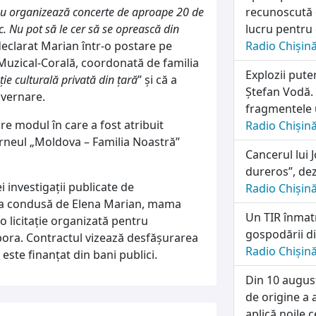
meu organizează concerte de aproape 20 de
recunoscută o
ic. Nu pot să le cer să se oprească din
lucru pentru 
eclarat Marian într-o postare pe
Radio Chișin
ia Muzical-Corală, coordonată de familia
Explozii pute
ie culturală privată din țară
” și că a
Ștefan Vodă. 
uvernare.
fragmentele 
re modul în care a fost atribuit
Radio Chișin
urneul „Moldova – Familia Noastră”
Cancerul lui 
dureros”, dez
 investigații publicate de
Radio Chișin
ația condusă de Elena Marian, mama
Un TIR înmatr
 o licitație organizată pentru
gospodării di
pora. Contractul vizează desfășurarea
Radio Chișin
este finanțat din bani publici.
Din 10 august
de origine a 
aplică noile c