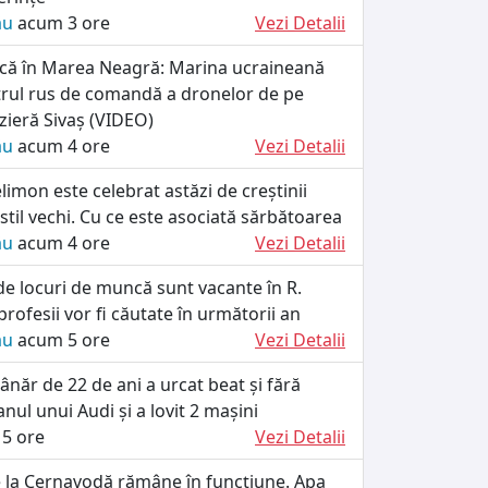
ău
acum 3 ore
Vezi Detalii
tică în Marea Neagră: Marina ucraineană
trul rus de comandă a dronelor de pe
zieră Sivaș (VIDEO)
ău
acum 4 ore
Vezi Detalii
limon este celebrat astăzi de creștinii
stil vechi. Cu ce este asociată sărbătoarea
ău
acum 4 ore
Vezi Detalii
de locuri de muncă sunt vacante în R.
rofesii vor fi căutate în următorii an
ău
acum 5 ore
Vezi Detalii
ânăr de 22 de ani a urcat beat și fără
anul unui Audi și a lovit 2 mașini
5 ore
Vezi Detalii
e la Cernavodă rămâne în funcțiune. Apa